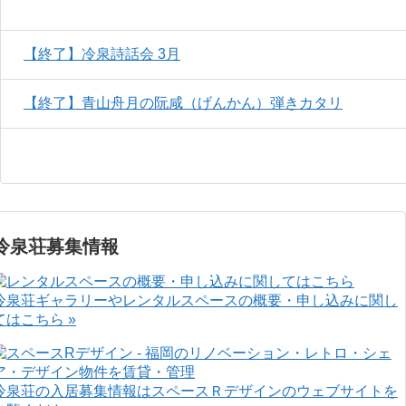
【終了】冷泉詩話会 3月
【終了】青山舟月の阮咸（げんかん）弾きカタリ
冷泉荘募集情報
冷泉荘ギャラリーやレンタルスペースの概要・申し込みに関し
てはこちら »
冷泉荘の入居募集情報はスペースＲデザインのウェブサイトを