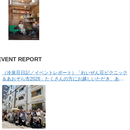
EVENT REPORT
（冷泉荘日記／イベントレポート）「れいぜん荘ピクニック
＆あおぞら市2026」たくさんの方にお越しいただき、あり
がとうございました！