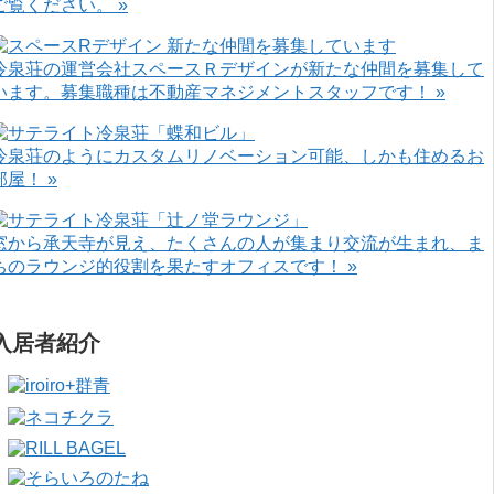
ご覧ください。 »
冷泉荘の運営会社スペースＲデザインが新たな仲間を募集して
います。募集職種は不動産マネジメントスタッフです！ »
冷泉荘のようにカスタムリノベーション可能、しかも住めるお
部屋！ »
窓から承天寺が見え、たくさんの人が集まり交流が生まれ、ま
ちのラウンジ的役割を果たすオフィスです！ »
入居者紹介