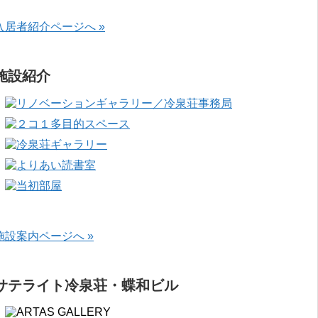
入居者紹介ページへ »
施設紹介
施設案内ページへ »
サテライト冷泉荘・蝶和ビル