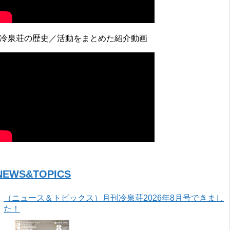
↓冷泉荘の歴史／活動をまとめた紹介動画
NEWS&TOPICS
（ニュース＆トピックス）月刊冷泉荘2026年8月号できまし
た！