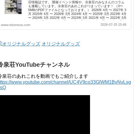
荘情報誌です。 開催イベント情報や、冷泉荘のみなさんのコラム
も連載しています。冷泉荘のあれこれがつまっています！ （3〜
5MBのPDFファイルとなっております。） 2026年 4月 〜 2027年 3
月 2025年 4月 〜 2026年 3月 2024年 4月 〜 2025年 3月 2023年 4月
〜 2024年 3月 2022年 4月 〜 2023年 3月 2021年 4月 〜 2022年 3月
2020年 4月 〜 2021年 3月 2019年 4月 〜 2020年 3月 2018年 4月 〜
2026-07-25 15:48
www.reizensou.com
2019年 3月 2017年 4月 〜 2018年 3月 2016年 4月 〜 2017年 3月
2015年 4月 〜 2016年 3月 2014年 4月 〜 2015年 3月 2013...
オリジナルグッズ
冷泉荘YouTubeチャンネル
冷泉荘のあれこれを動画でもご紹介します
ttps://www.youtube.com/channel/UC4V9co33GlWM1BvNvLsg
0sQ