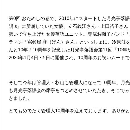
第0回 おためしの巻で、2010年にスタートした月光亭
陽’s」に所属していた女優、立石義江さん・上田裕子さ
勢いで立ち上げた女優落語ユニット。専属お囃子バンド「
ラマン「寫眞屋 彦（げん）さん」といっしょに、冷泉荘
んと10年！10周年を記念した月光亭落語会第11回「10
2020年1月4日・5日に開催され、10周年のお祝いムー
そして今年は管理人・杉山も管理人になって10周年。月光
も月光亭落語会の席亭をつとめさせていただき、そこでみ
きました。
とてもめでたく管理人10周年を迎えております。ありが