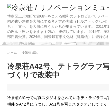
博多区上川端町で築68年をこえる昭和のレトロビル ”リノベー
岡の古い建物を大切にする考え方の実践（ビルストック活用）
ち」「文化」を大切に思う人たちが集まっています。 2011
の理念・思いをますます強め、発信しています。 2012年、第
部門賞受賞。2024年、国登録有形文化財（建造物）に登録さ
ホーム
冷泉荘日記
冷泉荘A42号、テトラグラフ
づくりで改装中
冷泉荘A51号で写真スタジオをされているテトラグラフ写
機能をA42号にうつし、A51号を写真スタジオとしてよ