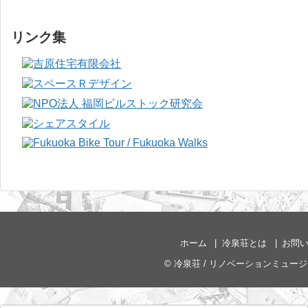
リンク集
ホーム
冷泉荘とは
お問
©
冷泉荘 / リノベーションミュー