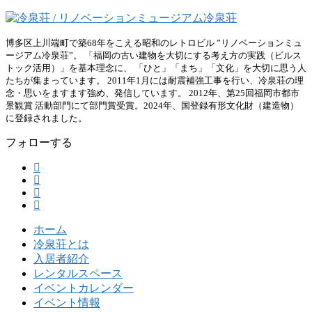
博多区上川端町で築68年をこえる昭和のレトロビル ”リノベーションミュ
ージアム冷泉荘”。 「福岡の古い建物を大切にする考え方の実践（ビルス
トック活用）」を基本理念に、 「ひと」「まち」「文化」を大切に思う人
たちが集まっています。 2011年1月には耐震補強工事を行い、冷泉荘の理
念・思いをますます強め、発信しています。 2012年、第25回福岡市都市
景観賞 活動部門にて部門賞受賞。2024年、国登録有形文化財（建造物）
に登録されました。
フォローする
ホーム
冷泉荘とは
入居者紹介
レンタルスペース
イベントカレンダー
イベント情報