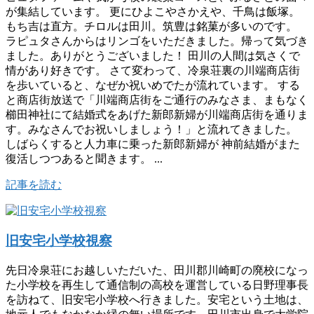
が集結しています。 更にひよこやさかえや、千鳥は飯塚。
もち吉は直方。チロルは田川。筑豊は銘菓が多いのです。
ラピュタさんからはリンゴをいただきました。帰って気づき
ました。ありがとうございました！ 田川の人間は気さくで
情があり好きです。 さて変わって、冷泉荘裏の川端商店街
を歩いていると、なぜか祝いめでたが流れています。 する
と商店街放送で「川端商店街をご通行のみなさま、まもなく
櫛田神社にて結婚式をあげた新郎新婦が川端商店街を通りま
す。みなさんでお祝いしましょう！」と流れてきました。
しばらくすると人力車に乗った新郎新婦が 神前結婚がまた
復活しつつあると聞きます。 ...
記事を読む
旧安宅小学校視察
先日冷泉荘にお越しいただいた、田川郡川崎町の廃校になっ
た小学校を再生して通信制の高校を運営している日野理事長
を訪ねて、旧安宅小学校へ行きました。安宅という土地は、