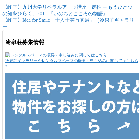
【終了】九州大学リベラルアーツ講座「感性 ─ もうひとつ
の知をひらく」2011 『いのちとこころの物語』
【終了】Idea for Smile「十人十笑写真展」［冷泉荘ギャラリ
ー］
冷泉荘募集情報
冷泉荘ギャラリーやレンタルスペースの概要・申し込みに関してはこちら
»