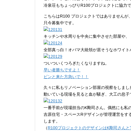
冷泉荘もちょっぴりR100プロジェクトに協力
こちらはR100 プロジェクトではありません
只今募集中です。
キッチンや水周りを中央に集中させた部屋や、
全部真っ白！オバマ大統領が居そうなホワイト
ついついくつろぎたくなりますね。
早い者勝ちですよ！
ピンと来た方急いで！！
久々に私もリノベーション部屋の視察をしまし
動いている現場を見ると血が騒ぎ、大工の息子
一番手前が現場担当のK剛司さん。偶然にも私
吉原住宅・スペースRデザインが管理運営をす
します。
（
R100プロジェクトのデザインはK剛司さん