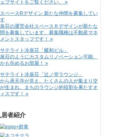
ェブサイトをご覧ください。 »
泉荘の運営会社スペースＲデザインが新たな
間を募集しています。募集職種は不動産マネ
メントスタッフです！ »
泉荘のようにカスタムリノベーション可能、
かも住めるお部屋！ »
から承天寺が見え、たくさんの人が集まり交
が生まれ、まちのラウンジ的役割を果たすオ
ィスです！ »
入居者紹介