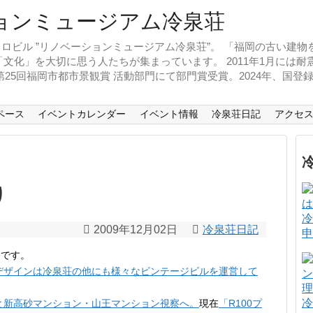
ロビル ”リノベーションミュージアム冷泉荘”。 「福岡の古い建
文化」を大切に思う人たちが集まっています。 2011年1月には
、第25回福岡市都市景観賞 活動部門にて部門賞受賞。2024年、国
ペース
イベントカレンダー
イベント情報
冷泉荘日記
アクセ
り
冷
2009年12月02日
冷泉荘日記
申
りです。
デザインは冷泉荘の他にも様々なビンテージビルを運営して
冷
と新高砂マンション・山王マンション視察へ。
現在
「R100プ