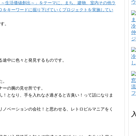
ウ
eation ～生活価値創出～」をテーマに、まち、建物、室内その他ラ
０をキーワードに掘り下げていくプロジェクトを実施してい
です。
冷
仲
ジ
冷
る途中に色々と発見するものです。
し
窓
た。
流
ナーの腕の見せ所です。
フ
ん！となり、手を入れなさ過ぎると古臭い！って話になりま
リノベーションの会社！と思わせる、レトロビルマニアをく