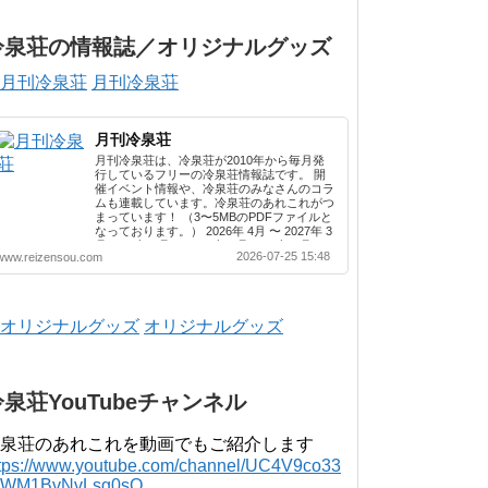
冷泉荘の情報誌／オリジナルグッズ
月刊冷泉荘
月刊冷泉荘
月刊冷泉荘は、冷泉荘が2010年から毎月発
行しているフリーの冷泉荘情報誌です。 開
催イベント情報や、冷泉荘のみなさんのコラ
ムも連載しています。冷泉荘のあれこれがつ
まっています！ （3〜5MBのPDFファイルと
なっております。） 2026年 4月 〜 2027年 3
月 2025年 4月 〜 2026年 3月 2024年 4月 〜
2026-07-25 15:48
www.reizensou.com
2025年 3月 2023年 4月 〜 2024年 3月 2022
年 4月 〜 2023年 3月 2021年 4月 〜 2022年
3月 2020年 4月 〜 2021年 3月 2019年 4月 〜
2020年 3月 2018年 4月 〜 2019年 3月 2017
年 4月 〜 2018年 3月 2016年 4月 〜 2017年
オリジナルグッズ
3月 2015年 4月 〜 2016年 3月 2014年 4月 〜
2015年 3月 2013...
冷泉荘YouTubeチャンネル
泉荘のあれこれを動画でもご紹介します
ttps://www.youtube.com/channel/UC4V9co33
lWM1BvNvLsg0sQ