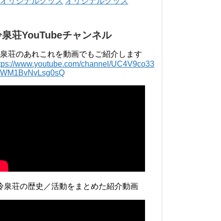
オリジナルグッズ
3月 2015年 4月 〜 2016年 3月 2014年 4月 〜
2015年 3月 2013...
冷泉荘YouTubeチャンネル
泉荘のあれこれを動画でもご紹介します
ttps://www.youtube.com/channel/UC4V9co33
lWM1BvNvLsg0sQ
冷泉荘の歴史／活動をまとめた紹介動画