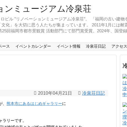
ロビル ”リノベーションミュージアム冷泉荘”。 「福岡の古い建
文化」を大切に思う人たちが集まっています。 2011年1月には
、第25回福岡市都市景観賞 活動部門にて部門賞受賞。2024年、国
ペース
イベントカレンダー
イベント情報
冷泉荘日記
アクセ
冷
2010年04月21日
冷泉荘日記
申
が、
熊本市にあるはじめギャラリー
に
ャラリーです。
冷