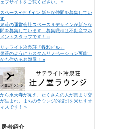
ェブサイトをご覧ください。 »
泉荘の運営会社スペースＲデザインが新たな
間を募集しています。募集職種は不動産マネ
メントスタッフです！ »
泉荘のようにカスタムリノベーション可能、
かも住めるお部屋！ »
から承天寺が見え、たくさんの人が集まり交
が生まれ、まちのラウンジ的役割を果たすオ
ィスです！ »
入居者紹介