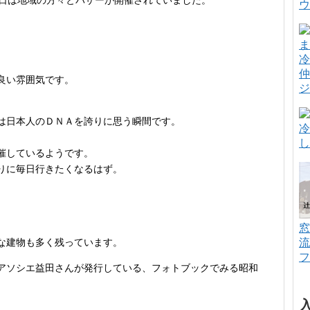
の日は地域の方々とバザーが開催されていました。
ウ
冷
仲
良い雰囲気です。
ジ
は日本人のＤＮＡを誇りに思う瞬間です。
冷
し
催しているようです。
りに毎日行きたくなるはず。
窓
流
な建物も多く残っています。
フ
アソシエ益田さんが発行している、フォトブックでみる昭和