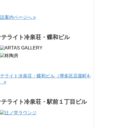
設案内ページへ »
サテライト冷泉荘・蝶和ビル
テライト冷泉荘・蝶和ビル（博多区店屋町4-
） »
サテライト冷泉荘・駅前１丁目ビル