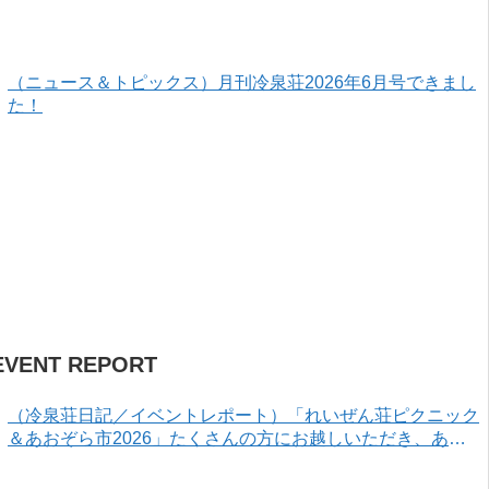
（ニュース＆トピックス）月刊冷泉荘2026年6月号できまし
た！
EVENT REPORT
（冷泉荘日記／イベントレポート）「れいぜん荘ピクニック
＆あおぞら市2026」たくさんの方にお越しいただき、あり
がとうございました！