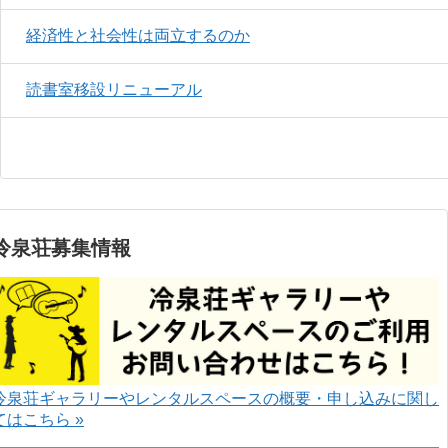
経済性と社会性は両立するのか
読書室移設リニューアル
冷泉荘募集情報
冷泉荘ギャラリーやレンタルスペースの概要・申し込みに関し
てはこちら »