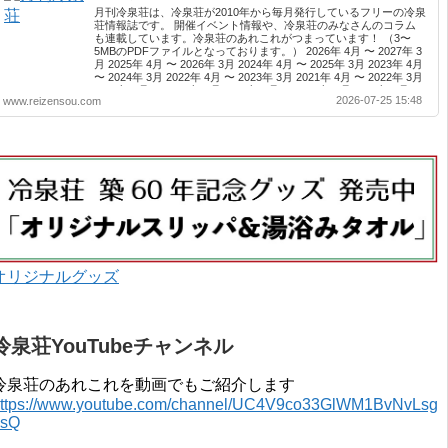
月刊冷泉荘は、冷泉荘が2010年から毎月発行しているフリーの冷泉
荘情報誌です。 開催イベント情報や、冷泉荘のみなさんのコラム
も連載しています。冷泉荘のあれこれがつまっています！ （3〜
5MBのPDFファイルとなっております。） 2026年 4月 〜 2027年 3
月 2025年 4月 〜 2026年 3月 2024年 4月 〜 2025年 3月 2023年 4月
〜 2024年 3月 2022年 4月 〜 2023年 3月 2021年 4月 〜 2022年 3月
2020年 4月 〜 2021年 3月 2019年 4月 〜 2020年 3月 2018年 4月 〜
2026-07-25 15:48
www.reizensou.com
2019年 3月 2017年 4月 〜 2018年 3月 2016年 4月 〜 2017年 3月
2015年 4月 〜 2016年 3月 2014年 4月 〜 2015年 3月 2013...
オリジナルグッズ
冷泉荘YouTubeチャンネル
冷泉荘のあれこれを動画でもご紹介します
ttps://www.youtube.com/channel/UC4V9co33GlWM1BvNvLsg
0sQ