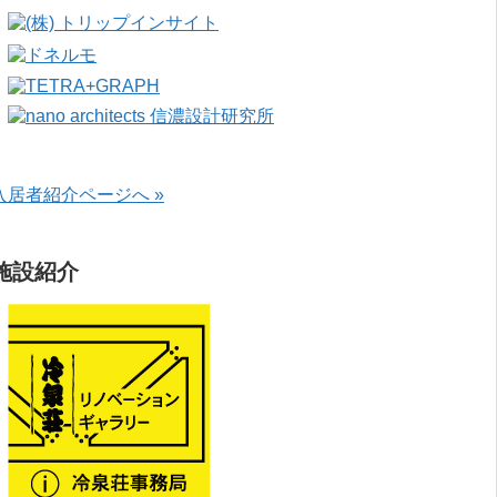
入居者紹介ページへ »
施設紹介