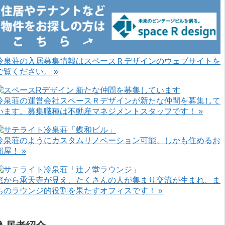
冷泉荘の入居募集情報はスペースＲデザインのウェブサイトを
ご覧ください。 »
冷泉荘の運営会社スペースＲデザインが新たな仲間を募集して
います。募集職種は不動産マネジメントスタッフです！ »
冷泉荘のようにカスタムリノベーション可能、しかも住めるお
部屋！ »
窓から承天寺が見え、たくさんの人が集まり交流が生まれ、ま
ちのラウンジ的役割を果たすオフィスです！ »