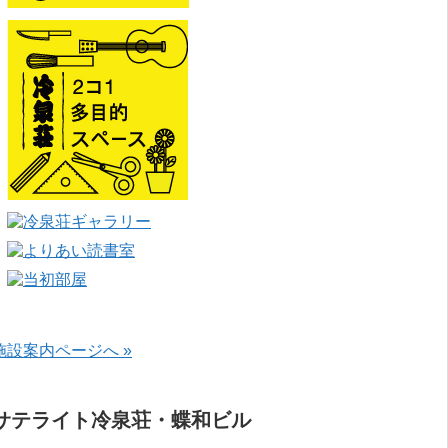
施設案内ページへ »
サテライト冷泉荘・蝶和ビル