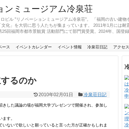
ロビル ”リノベーションミュージアム冷泉荘”。 「福岡の古い建
文化」を大切に思う人たちが集まっています。 2011年1月には
、第25回福岡市都市景観賞 活動部門にて部門賞受賞。2024年、国
ペース
イベントカレンダー
イベント情報
冷泉荘日記
アクセ
立するのか
冷
2010年02月01日
冷泉荘日記
申
招きした議論の場が福岡大学プレゼンツで開催され、参加し
います。
冷
ていないで欲しいと願っていると言った方が正確かもしれま