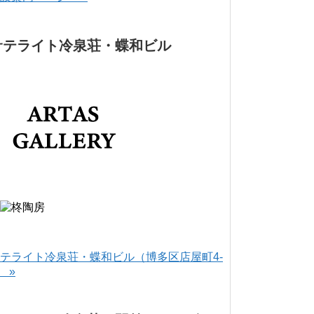
サテライト冷泉荘・蝶和ビル
テライト冷泉荘・蝶和ビル（博多区店屋町4-
） »