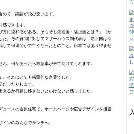
ウ
含めて、議論が飛び交います。
共感できます。
冷
び方に違和感がある。そもそも先進国・途上国とは？」（か
仲
ジ
した。その質問に対してマザーハウス副代表は「途上国は命
我して何週間かで亡くなったとのこと。日本ではあり得ませ
冷
し
せん。何かあったら救急車が来て助けてくれます。
て、それはとても衝撃的な言葉でした。
窓
切だったりします。
流
出来るか行動に移さないといけないと感じました。
フ
デュースの吉原住宅で、ホームページや広告デザインを担当
ザインのみんなでランチへ。