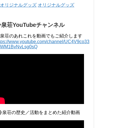
年 4月 〜 2018年 3月 2016年 4月 〜 2017年
オリジナルグッズ
3月 2015年 4月 〜 2016年 3月 2014年 4月 〜
2015年 3月 2013...
冷泉荘YouTubeチャンネル
泉荘のあれこれを動画でもご紹介します
ttps://www.youtube.com/channel/UC4V9co33
lWM1BvNvLsg0sQ
冷泉荘の歴史／活動をまとめた紹介動画