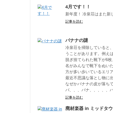
4月です！！
新年度！ 冷泉荘はまた新
記事を読む
バナナの謎
冷泉荘を掃除していると
うことがあります。例え
脱ぎ捨てられた靴下が6
名がみんなで靴下をぬい
方が多い歩いているエリ
最近不思議な落とし物に
なぜかバナナの皮が落ち
バ、、、バナ、、、、、
記事を読む
廃材楽器 in ミッドタ