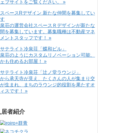
ェブサイトをご覧ください。 »
泉荘の運営会社スペースＲデザインが新たな
間を募集しています。募集職種は不動産マネ
メントスタッフです！ »
泉荘のようにカスタムリノベーション可能、
かも住めるお部屋！ »
から承天寺が見え、たくさんの人が集まり交
が生まれ、まちのラウンジ的役割を果たすオ
ィスです！ »
入居者紹介