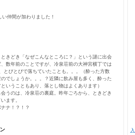
しい仲間が加わりました！
、ときどき「なぜこんなところに？」という謎に出会
ば、数年前のことですが、冷泉荘前の大神宮横丁では
枚、とびとびで落ちていたことも。。。（酔った方数
だのでしょうか。。。？近隣に飲み屋も多く、酔った
アということもあり、落とし物はよくあります）
出会うのは、冷泉荘の裏庭。昨年ごろから、ときどき
ています。
バナナ！？！？
ウン
入