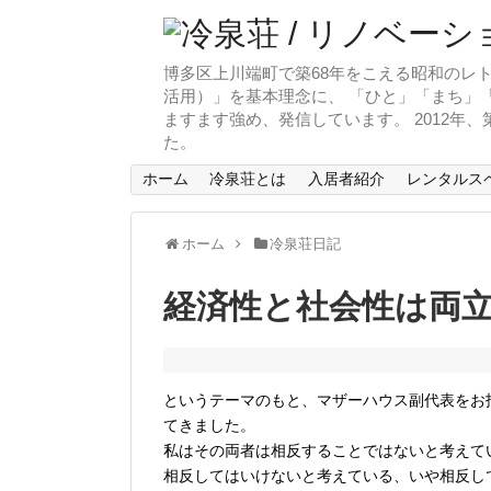
博多区上川端町で築68年をこえる昭和のレト
活用）」を基本理念に、 「ひと」「まち」「
ますます強め、発信しています。 2012年
た。
ホーム
冷泉荘とは
入居者紹介
レンタルス
ホーム
冷泉荘日記
経済性と社会性は両
というテーマのもと、マザーハウス副代表をお
てきました。
私はその両者は相反することではないと考えて
相反してはいけないと考えている、いや相反し