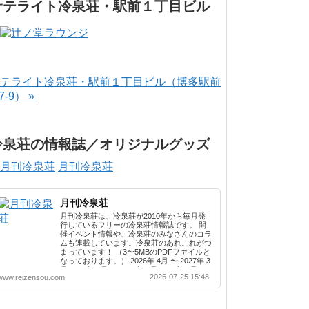
サテライト冷泉荘・駅前１丁目ビル
テライト冷泉荘・駅前１丁目ビル（博多駅前
-7-9） »
冷泉荘の情報誌／オリジナルグッズ
月刊冷泉荘
月刊冷泉荘
月刊冷泉荘は、冷泉荘が2010年から毎月発
行しているフリーの冷泉荘情報誌です。 開
催イベント情報や、冷泉荘のみなさんのコラ
ムも連載しています。冷泉荘のあれこれがつ
まっています！ （3〜5MBのPDFファイルと
なっております。） 2026年 4月 〜 2027年 3
月 2025年 4月 〜 2026年 3月 2024年 4月 〜
2026-07-25 15:48
www.reizensou.com
2025年 3月 2023年 4月 〜 2024年 3月 2022
年 4月 〜 2023年 3月 2021年 4月 〜 2022年
3月 2020年 4月 〜 2021年 3月 2019年 4月 〜
2020年 3月 2018年 4月 〜 2019年 3月 2017