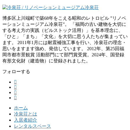
博多区上川端町で築68年をこえる昭和のレトロビル ”リノベ
ーションミュージアム冷泉荘”。 「福岡の古い建物を大切に
する考え方の実践（ビルストック活用）」を基本理念に、
「ひと」「まち」「文化」を大切に思う人たちが集まってい
ます。 2011年1月には耐震補強工事を行い、冷泉荘の理念・
思いをますます強め、発信しています。 2012年、第25回福
岡市都市景観賞 活動部門にて部門賞受賞。2024年、国登録
有形文化財（建造物）に登録されました。
フォローする
ホーム
冷泉荘とは
入居者紹介
レンタルスペース