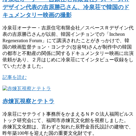
デザイン代表の吉原勝己さん、冷泉荘で韓国のド
キュメンタリー映画の撮影
冷泉荘オーナー・吉原住宅有限会社／スペースＲデザイン代
表の吉原勝己さんが以前、韓国インチョンでの「Incheon
Regeneration Forum」にて講演されたことがきっかけで、韓
国の映画監督チョン・ヨンテク(정용택)さんが制作中の韓国
の都市と不動産の関係に関するドキュメンタリー映画に出演
依頼があり、２月はじめに冷泉荘にてインタビュー収録をし
ていただきました。
記事を読む
赤煉瓦視察とテトラ
冷泉荘にサテライト事務所をかまえるＮＰＯ法人福岡ビルス
トック研究会にて、福岡市赤煉瓦文化館を視察しました。
赤煉瓦文化館は、言わずと知れた辰野金吾氏設計の建物で、
昨年築100年を迎えた国の重要文化財です。