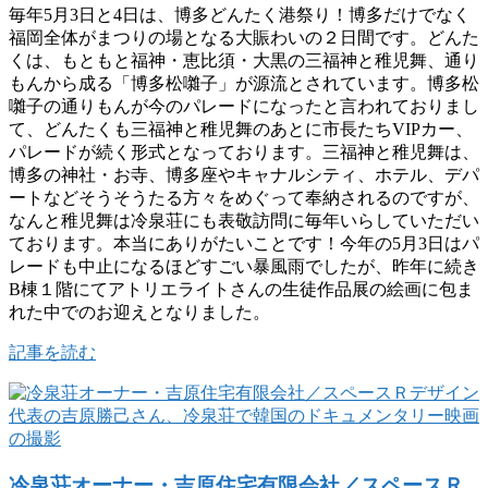
毎年5月3日と4日は、博多どんたく港祭り！博多だけでなく
福岡全体がまつりの場となる大賑わいの２日間です。どんた
くは、もともと福神・恵比須・大黒の三福神と稚児舞、通り
もんから成る「博多松囃子」が源流とされています。博多松
囃子の通りもんが今のパレードになったと言われておりまし
て、どんたくも三福神と稚児舞のあとに市長たちVIPカー、
パレードが続く形式となっております。三福神と稚児舞は、
博多の神社・お寺、博多座やキャナルシティ、ホテル、デパ
ートなどそうそうたる方々をめぐって奉納されるのですが、
なんと稚児舞は冷泉荘にも表敬訪問に毎年いらしていただい
ております。本当にありがたいことです！今年の5月3日はパ
レードも中止になるほどすごい暴風雨でしたが、昨年に続き
B棟１階にてアトリエライトさんの生徒作品展の絵画に包ま
れた中でのお迎えとなりました。
記事を読む
冷泉荘オーナー・吉原住宅有限会社／スペースＲ