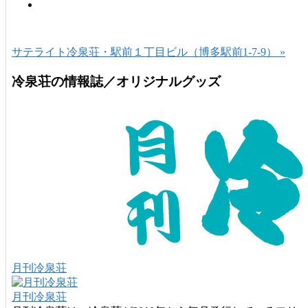
サテライト冷泉荘・駅前１丁目ビル（博多駅前1-7-9） »
冷泉荘の情報誌／オリジナルグッズ
月刊冷泉荘
月刊冷泉荘