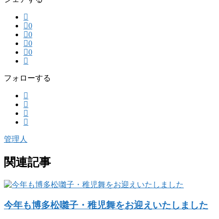
0
0
0
0
フォローする
管理人
関連記事
今年も博多松囃子・稚児舞をお迎えいたしました