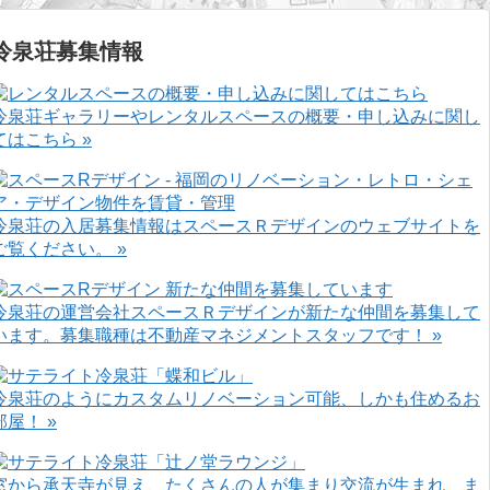
冷泉荘募集情報
冷泉荘ギャラリーやレンタルスペースの概要・申し込みに関し
てはこちら »
冷泉荘の入居募集情報はスペースＲデザインのウェブサイトを
ご覧ください。 »
冷泉荘の運営会社スペースＲデザインが新たな仲間を募集して
います。募集職種は不動産マネジメントスタッフです！ »
冷泉荘のようにカスタムリノベーション可能、しかも住めるお
部屋！ »
窓から承天寺が見え、たくさんの人が集まり交流が生まれ、ま