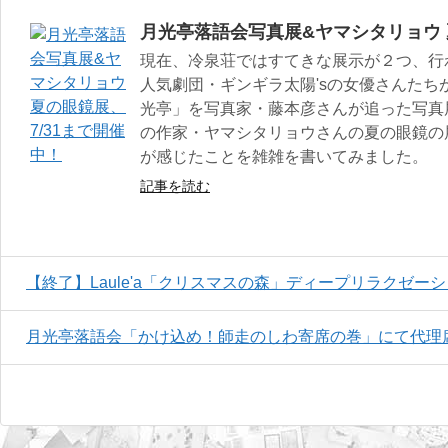
月光亭落語会写真展&ヤマシタリョウ 
現在、冷泉荘ではすてきな展示が２つ、行
人気劇団・ギンギラ太陽'sの女優さんた
光亭」を写真家・藤本彦さんが追った写真
の作家・ヤマシタリョウさんの夏の眼鏡の
が感じたことを雑雑を書いてみました。
記事を読む
【終了】Laule'a「クリスマスの森」ディープリラクゼー
月光亭落語会「かけ込め！師走のしわ寄席の巻」にて代理