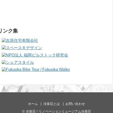
リンク集
ホーム
冷泉荘とは
お問い合わせ
©
冷泉荘 / リノベーションミュージアム冷泉荘