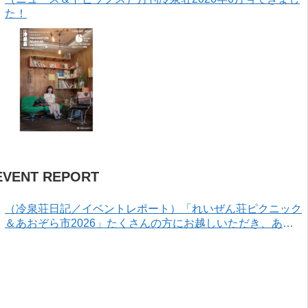
た！
EVENT REPORT
（冷泉荘日記／イベントレポート）「れいぜん荘ピクニック
＆あおぞら市2026」たくさんの方にお越しいただき、あり
がとうございました！