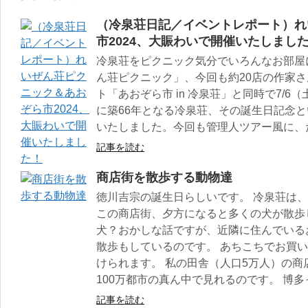
（冷泉荘日記／イベントレポート）れ
市2024、大賑わいで開催いたしまし
冷泉荘をピクニック気分でいろんなお部屋
ん荘ピクニック」、今回も約20店の作家
ト「あおぞら市 in 冷泉荘」と同時で7/6（
に築66年となる冷泉荘、その誕生日記念
いたしました。今回も管理人ツアー風に、
記事を読む
商店街を散歩する動物達
徳川吉宗の誕生日らしいです。 冷泉荘は
この商店街、夕方になると多くの犬が散歩
犬？おかしな話ですが、近隣に住んでいる
散歩もしているのです。 あちこちでお買
けられます。 私の田舎（人口5万人）の
100万都市の真ん中で見れるのです。 博
記事を読む