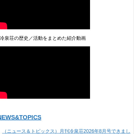
↓冷泉荘の歴史／活動をまとめた紹介動画
NEWS&TOPICS
（ニュース＆トピックス）月刊冷泉荘2026年8月号できまし