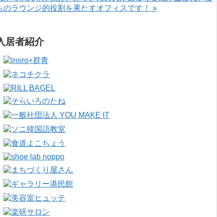
ちのラウンジ的役割を果たすオフィスです！ »
入居者紹介