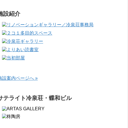
施設紹介
施設案内ページへ »
サテライト冷泉荘・蝶和ビル