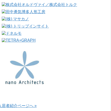
入居者紹介ページへ »