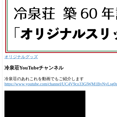
オリジナルグッズ
冷泉荘YouTubeチャンネル
冷泉荘のあれこれを動画でもご紹介します
https://www.youtube.com/channel/UC4V9co33GlWM1BvNvLsg0