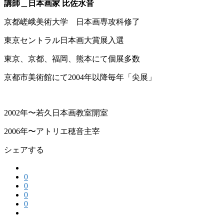
講師＿日本画家 比佐水音
京都嵯峨美術大学 日本画専攻科修了
東京セントラル日本画大賞展入選
東京、京都、福岡、熊本にて個展多数
京都市美術館にて2004年以降毎年「尖展」
2002年〜若久日本画教室開室
2006年〜アトリエ穂音主宰
シェアする
0
0
0
0