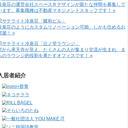
冷泉荘の運営会社スペースＲデザインが新たな仲間を募集して
います。募集職種は不動産マネジメントスタッフです！ »
冷泉荘のようにカスタムリノベーション可能、しかも住めるお
部屋！ »
窓から承天寺が見え、たくさんの人が集まり交流が生まれ、ま
ちのラウンジ的役割を果たすオフィスです！ »
入居者紹介