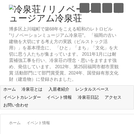
博多区上川端町で築68年をこえる昭和のレトロビル
”リノベーションミュージアム冷泉荘”。 「福岡の古い
建物を大切にする考え方の実践（ビルストック活
用）」を基本理念に、 「ひと」「まち」「文化」を大
切に思う人たちが集まっています。 2011年1月には耐
震補強工事を行い、冷泉荘の理念・思いをますます強
め、発信しています。 2012年、第25回福岡市都市景観
賞 活動部門にて部門賞受賞。2024年、国登録有形文化
財（建造物）に登録されました。
ホーム
冷泉荘とは
入居者紹介
レンタルスペース
イベントカレンダー
イベント情報
冷泉荘日記
アクセス
お問い合わせ
ホーム
イベント情報