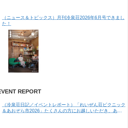
（ニュース＆トピックス）月刊冷泉荘2026年6月号できまし
た！
EVENT REPORT
（冷泉荘日記／イベントレポート）「れいぜん荘ピクニック
＆あおぞら市2026」たくさんの方にお越しいただき、あり
がとうございました！