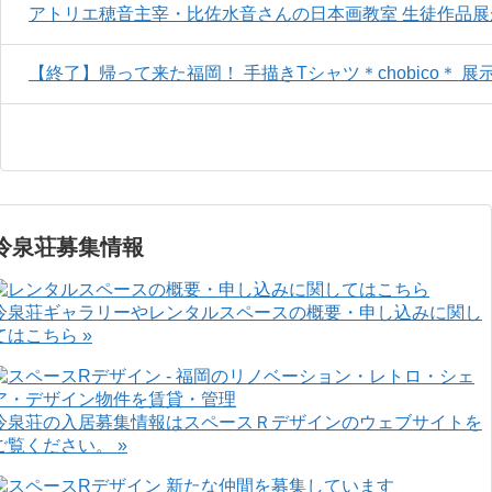
アトリエ穂音主宰・比佐水音さんの日本画教室 生徒作品
【終了】帰って来た福岡！ 手描きTシャツ＊chobico＊ 展
冷泉荘募集情報
冷泉荘ギャラリーやレンタルスペースの概要・申し込みに関し
てはこちら »
冷泉荘の入居募集情報はスペースＲデザインのウェブサイトを
ご覧ください。 »