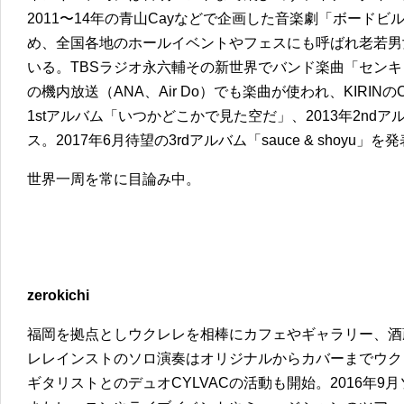
2011〜14年の青山Cayなどで企画した音楽劇「ボード
め、全国各地のホールイベントやフェスにも呼ばれ老若男
いる。TBSラジオ永六輔その新世界でバンド楽曲「セン
の機内放送（ANA、Air Do）でも楽曲が使われ、KIRIN
1stアルバム「いつかどこかで見た空だ」、2013年2nd
ス。2017年6月待望の3rdアルバム「sauce & shoyu」を
世界一周を常に目論み中。
zerokichi
福岡を拠点としウクレレを相棒にカフェやギャラリー、酒
レレインストのソロ演奏はオリジナルからカバーまでウク
ギタリストとのデュオCYLVACの活動も開始。2016年9月ソロ