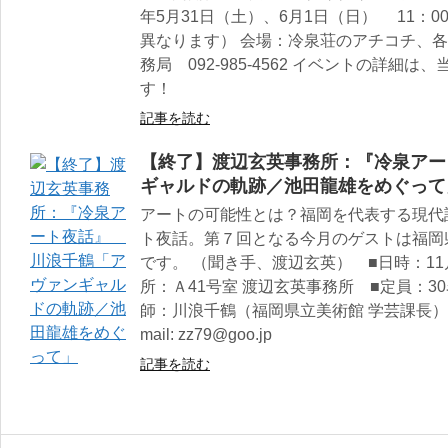
年5月31日（土）、6月1日（日） 11：00
異なります） 会場：冷泉荘のアチコチ、各
務局 092-985-4562 イベントの詳
す！
記事を読む
【終了】渡辺玄英事務所：『冷泉アー
ギャルドの軌跡／池田龍雄をめぐって
アートの可能性とは？福岡を代表する現代
ト夜話。第７回となる今月のゲストは福岡
です。 （聞き手、渡辺玄英） ■日時：11月27
所：Ａ41号室 渡辺玄英事務所 ■定員：30
師：川浪千鶴（福岡県立美術館 学芸課長）
mail: zz79@goo.jp
記事を読む