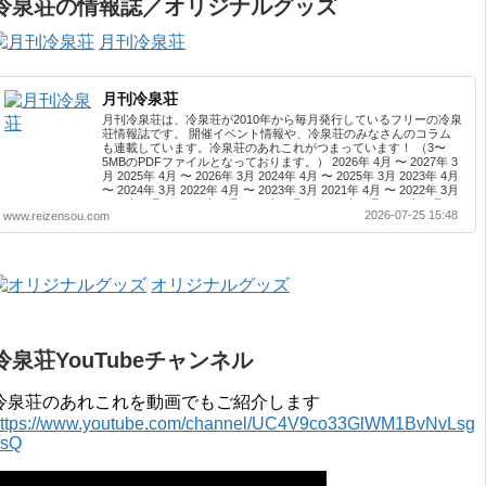
冷泉荘の情報誌／オリジナルグッズ
月刊冷泉荘
月刊冷泉荘
月刊冷泉荘は、冷泉荘が2010年から毎月発行しているフリーの冷泉
荘情報誌です。 開催イベント情報や、冷泉荘のみなさんのコラム
も連載しています。冷泉荘のあれこれがつまっています！ （3〜
5MBのPDFファイルとなっております。） 2026年 4月 〜 2027年 3
月 2025年 4月 〜 2026年 3月 2024年 4月 〜 2025年 3月 2023年 4月
〜 2024年 3月 2022年 4月 〜 2023年 3月 2021年 4月 〜 2022年 3月
2020年 4月 〜 2021年 3月 2019年 4月 〜 2020年 3月 2018年 4月 〜
2026-07-25 15:48
www.reizensou.com
2019年 3月 2017年 4月 〜 2018年 3月 2016年 4月 〜 2017年 3月
2015年 4月 〜 2016年 3月 2014年 4月 〜 2015年 3月 2013...
オリジナルグッズ
冷泉荘YouTubeチャンネル
冷泉荘のあれこれを動画でもご紹介します
ttps://www.youtube.com/channel/UC4V9co33GlWM1BvNvLsg
0sQ