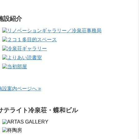
施設紹介
施設案内ページへ »
サテライト冷泉荘・蝶和ビル