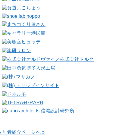
入居者紹介ページへ »