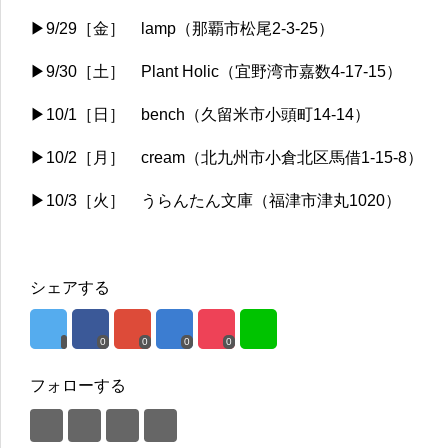
▶9/29［金］ lamp（那覇市松尾2-3-25）
▶9/30［土］ Plant Holic（宜野湾市嘉数4-17-15）
▶10/1［日］ bench（久留米市小頭町14-14）
▶10/2［月］ cream（北九州市小倉北区馬借1-15-8）
▶10/3［火］ うらんたん文庫（福津市津丸1020）
シェアする
0
0
0
0
フォローする