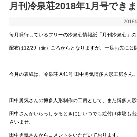
月刊冷泉荘2018年1月号でき
2018
毎月発行しているフリーの冷泉荘情報紙「月刊冷泉荘」の2
配布は12/29（金）ごろからとなりますが、一足お先に公
今月の表紙は、冷泉荘 A41号 田中勇気博多人形工房さん
田中勇気さんの博多人形制作の工房として、また博多人形
田中さんがいらっしゃるときにはいつでも絵付け体験も出
さいませ。
田中勇気さんからコメントをいただいております。