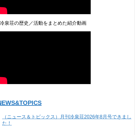
↓冷泉荘の歴史／活動をまとめた紹介動画
NEWS&TOPICS
（ニュース＆トピックス）月刊冷泉荘2026年8月号できまし
た！