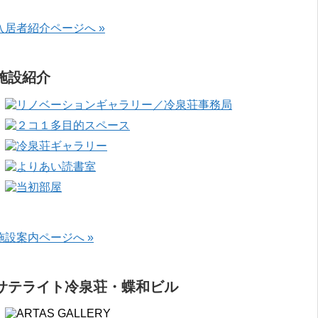
入居者紹介ページへ »
施設紹介
施設案内ページへ »
サテライト冷泉荘・蝶和ビル