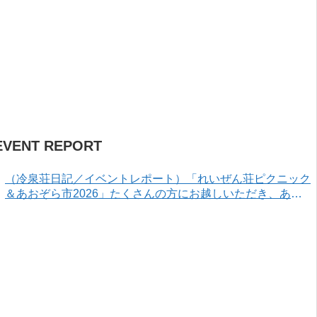
EVENT REPORT
（冷泉荘日記／イベントレポート）「れいぜん荘ピクニック
＆あおぞら市2026」たくさんの方にお越しいただき、あり
がとうございました！