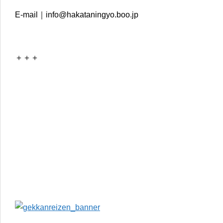
E-mail｜info@hakataningyo.boo.jp
＋＋＋