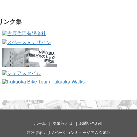
リンク集
ホーム
冷泉荘とは
お問い合わせ
©
冷泉荘 / リノベーションミュージアム冷泉荘