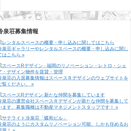
冷泉荘募集情報
冷泉荘ギャラリーやレンタルスペースの概要・申し込みに関し
てはこちら »
冷泉荘の入居募集情報はスペースＲデザインのウェブサイトを
ご覧ください。 »
冷泉荘の運営会社スペースＲデザインが新たな仲間を募集して
います。募集職種は不動産マネジメントスタッフです！ »
冷泉荘のようにカスタムリノベーション可能、しかも住めるお
部屋！ »