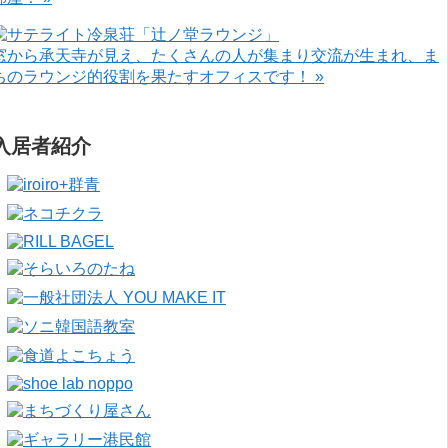
窓から承天寺が見え、たくさんの人が集まり交流が生まれ、ま
ちのラウンジ的役割を果たすオフィスです！ »
入居者紹介