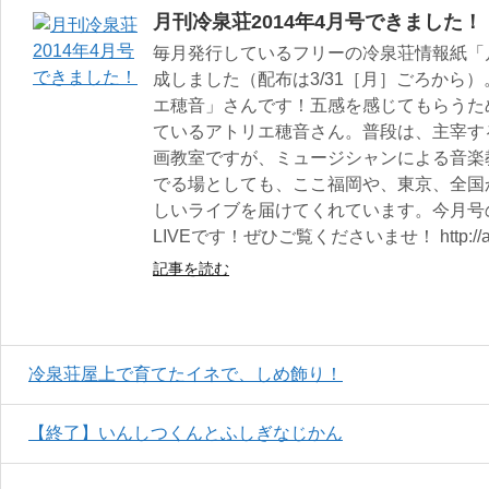
月刊冷泉荘2014年4月号できました！
毎月発行しているフリーの冷泉荘情報紙「月
成しました（配布は3/31［月］ごろから
エ穂音」さんです！五感を感じてもらうための
ているアトリエ穂音さん。普段は、主宰す
画教室ですが、ミュージシャンによる音楽
でる場としても、ここ福岡や、東京、全国
しいライブを届けてくれています。今月号
LIVEです！ぜひご覧くださいませ！ http://ateli
記事を読む
冷泉荘屋上で育てたイネで、しめ飾り！
【終了】いんしつくんとふしぎなじかん