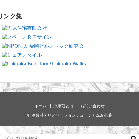
リンク集
ホーム
冷泉荘とは
お問い合わせ
©
冷泉荘 / リノベーションミュージアム冷泉荘