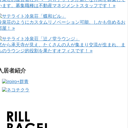
います。募集職種は不動産マネジメントスタッフです！ »
冷泉荘のようにカスタムリノベーション可能、しかも住めるお
部屋！ »
窓から承天寺が見え、たくさんの人が集まり交流が生まれ、ま
ちのラウンジ的役割を果たすオフィスです！ »
入居者紹介