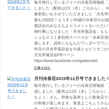
毎月発行しているフリーの冷泉荘情報紙「月
しました（配布は2/1［木］ごろから）。
春初笑いをさせていただきました「月光亭
催も10回目！もうすぐ60歳の冷泉荘のお
落語会のみなさんよりコメントをいただい
例行事になりました「月光亭落語会」もも
シュな２コ１多目的スペースが「冷泉荘演
身します。戌年にちなんだワンダーでワン
年目の月光亭落語会を今後ともどうぞごひ
月光亭落語会FBページ
https://www.facebook.com/gekkoutei/
記事を読む
月刊冷泉荘2015年12月号できました
毎月発行しているフリーの冷泉荘情報紙「月
成しました（配布は12/2［水］ごろから）
ちょう」さん。和食を基本とした飲食店で
の和食が楽しめます。食道よこちょうさん
す。「お世話になります。よこちょうです