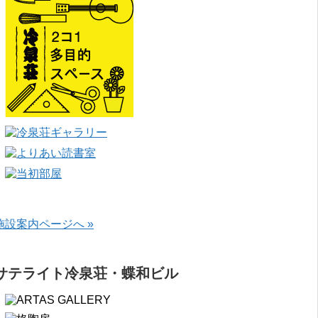
施設案内ページへ »
サテライト冷泉荘・蝶和ビル