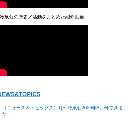
↓冷泉荘の歴史／活動をまとめた紹介動画
NEWS&TOPICS
（ニュース＆トピックス）月刊冷泉荘2026年8月号できまし
た！