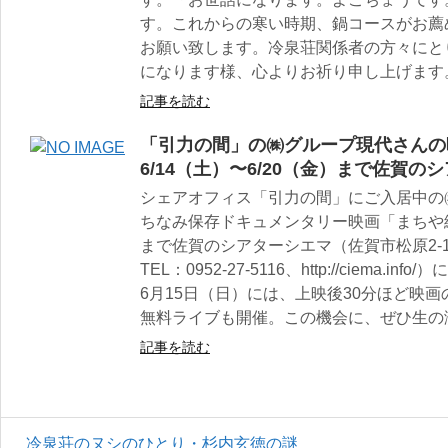
す。これからの寒い時期、鍋コースがお薦
お願い致します。冷泉荘関係者の方々にとり
になります様、心よりお祈り申し上げます
記事を読む
「引力の間」の㈱グループ現代さんの
6/14（土）〜6/20（金）まで佐賀
シェアオフィス「引力の間」にご入居中の
ちなみ保存ドキュメンタリー映画「まちや紳士
まで佐賀のシアターシエマ（佐賀市松原2-1
TEL：0952-27-5116、http://ciema.
6月15日（日）には、上映後30分ほど映
無料ライブも開催。この機会に、ぜひ生の
記事を読む
冷泉荘のヌシのひとり・杉内玄徳の謎