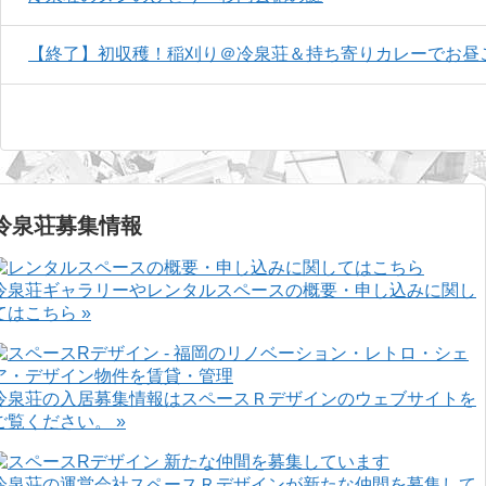
【終了】初収穫！稲刈り＠冷泉荘＆持ち寄りカレーでお昼ご飯<
冷泉荘募集情報
冷泉荘ギャラリーやレンタルスペースの概要・申し込みに関し
てはこちら »
冷泉荘の入居募集情報はスペースＲデザインのウェブサイトを
ご覧ください。 »
冷泉荘の運営会社スペースＲデザインが新たな仲間を募集して