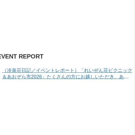
EVENT REPORT
（冷泉荘日記／イベントレポート）「れいぜん荘ピクニック
＆あおぞら市2026」たくさんの方にお越しいただき、あり
がとうございました！