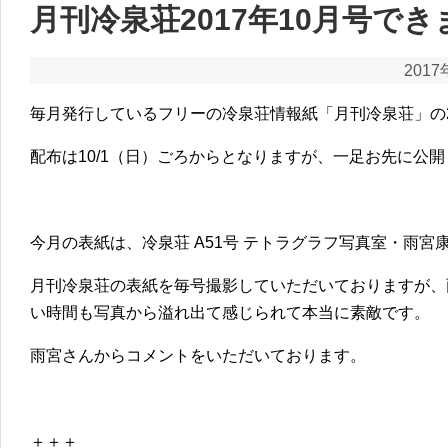
月刊冷泉荘2017年10月号で
2017
毎月発行しているフリーの冷泉荘情報紙「月刊冷泉荘」の2
配布は10/1（日）ごろからとなりますが、一足お先に公開
今月の表紙は、冷泉荘 A51号 テトラグラフ写真室・雨宮
月刊冷泉荘の表紙を毎号撮影していただいておりますが、
い時間も写真から溢れ出て感じられて本当に素敵です。
雨宮さんからコメントをいただいております。
＋＋＋