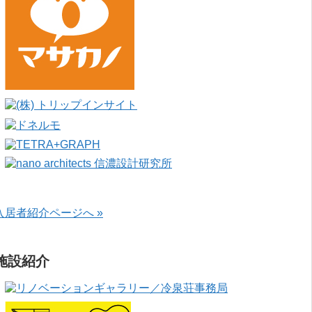
入居者紹介ページへ »
施設紹介