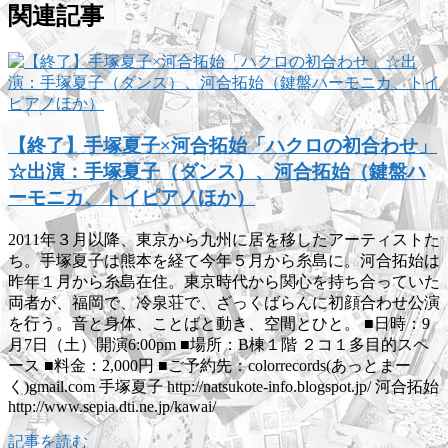
関連記事
【終了】手塚夏子×河合拓始「ハクロの初合わせ」
☆出演：手塚夏子（ダンス）、河合拓始（鍵盤ハ
ーモニカ、トイピアノほか）
2011年３月以降、東京から九州に居を移したアーティストた
ち。手塚夏子は熊本を経て今年５月から糸島に。河合拓始は
昨年１月から糸島在住。東京時代から関心を持ち合っていた
両者が、福岡で、冷泉荘で、ざっくばらんに初顔合わせ公演
を行う。音と身体、ことばと動き、空間とひと。 ■日時：9
月7日（土）開演6:00pm ■場所：B棟１階 ２コ１多目的スペ
ース ■料金：2,000円 ■ご予約先：colorrecords(あっとまー
く)gmail.com 手塚夏子 http://natsukote-info.blogspot.jp/ 河合拓始
http://www.sepia.dti.ne.jp/kawai/
記事を読む