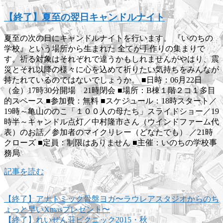
【終了】夏至の翌日キャンドルナイト
夏至の次の日にキャンドルナイトを行います。 『いのちの
学校』という場所から生まれた 全てが手作りの集まりで
す。祈る対象はそれぞれで違うかもしれませんがやはり、震
災とそれ以降の様々に心を込めて祈りたい気持ちをみんなが
持たれているのではないでしょうか。 ■日時：06月22日
（金）17時30分開場 21時閉会 ■場所：B棟１階２コ１多目
的スペース ■参加費：無料 ■スケジュール：18時スタート／
19時～亀山ののこ「１００人の母たち」スライドショー／19
時半～キャンドル点灯／中村隆市さん（ウインドファーム代
表）のお話／参加者のマイクリレー（どなたでも） ／21時
クローズ ■定員：制限はありません ■主催：いのちの学校事
務局
記事を読む
【終了】アナトミック骨盤ヨガ〜ラウレアスタジオからのち
ょっと早いXmasプレゼント〜
【終了】れいぜん荘ピクニック2015・秋