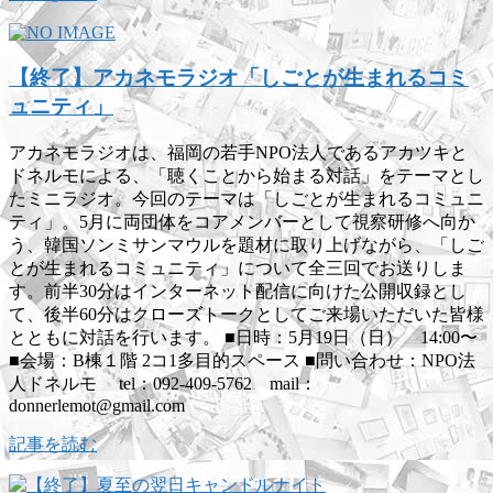
【終了】アカネモラジオ「しごとが生まれるコミ
ュニティ」
アカネモラジオは、福岡の若手NPO法人であるアカツキと
ドネルモによる、「聴くことから始まる対話」をテーマとし
たミニラジオ。今回のテーマは「しごとが生まれるコミュニ
ティ」。5月に両団体をコアメンバーとして視察研修へ向か
う、韓国ソンミサンマウルを題材に取り上げながら、「しご
とが生まれるコミュニティ」について全三回でお送りしま
す。前半30分はインターネット配信に向けた公開収録とし
て、後半60分はクローズトークとしてご来場いただいた皆様
とともに対話を行います。 ■日時：5月19日（日） 14:00〜
■会場：B棟１階 2コ1多目的スペース ■問い合わせ：NPO法
人ドネルモ tel：092-409-5762 mail：
donnerlemot@gmail.com
記事を読む