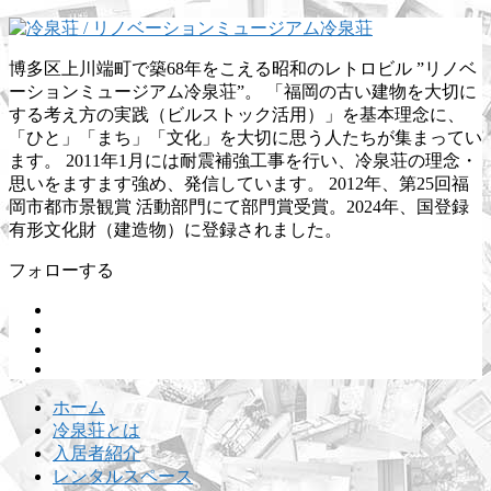
博多区上川端町で築68年をこえる昭和のレトロビル ”リノベ
ーションミュージアム冷泉荘”。 「福岡の古い建物を大切に
する考え方の実践（ビルストック活用）」を基本理念に、
「ひと」「まち」「文化」を大切に思う人たちが集まってい
ます。 2011年1月には耐震補強工事を行い、冷泉荘の理念・
思いをますます強め、発信しています。 2012年、第25回福
岡市都市景観賞 活動部門にて部門賞受賞。2024年、国登録
有形文化財（建造物）に登録されました。
フォローする
ホーム
冷泉荘とは
入居者紹介
レンタルスペース