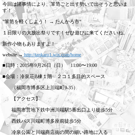
今回は諸事情により、箪笥ごと出す勢いで出そうと思いま
す！
”箪笥を軽くしよう！ → たんかろ市”
１日限りの大放出祭りです！ぜひ遊びに来てくださいね。
新作小物もありますよ！
website →
http://tankaro1.wix.com/home
■日時：2015年9月26日（日） 11:00〜19:00
■会場：冷泉荘B棟１階 ２コ１多目的スペース
（福岡市博多区上川端町9-35）
【アクセス】
福岡市営地下鉄中洲川端駅5番出口より徒歩5分
西鉄バス川端町博多座前徒歩5分
冷泉公園と川端商店街の間の細い路地に入る