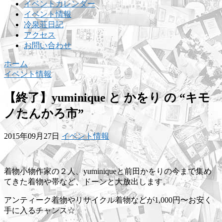
イベントカレンダー
イベント情報
冷泉荘日記
アクセス
お問い合わせ
ホーム
イベント情報
【終了】yuminique と かをり の “キモ
ノたんかろ市”
2015年09月27日
イベント情報
着物小物作家の２人、yuminiqueと前田かをりの今まで集め
てきた着物や帯など、ドーンと大放出します。
アンティーク着物やリサイクル着物などが1,000円〜お安く
手に入るチャンス☆