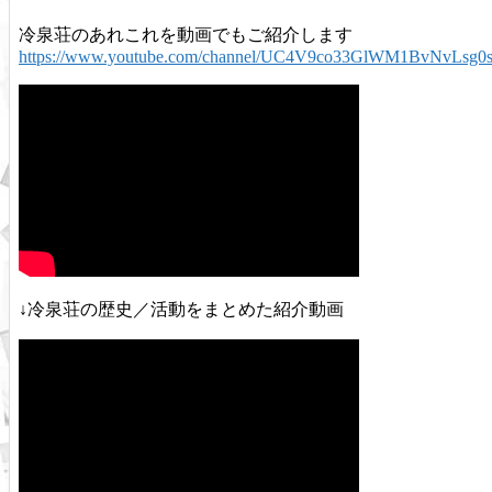
冷泉荘のあれこれを動画でもご紹介します
https://www.youtube.com/channel/UC4V9co33GlWM1BvNvLsg0
↓冷泉荘の歴史／活動をまとめた紹介動画