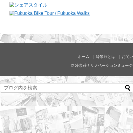
ホーム
冷泉荘とは
お問
©
冷泉荘 / リノベーションミュー