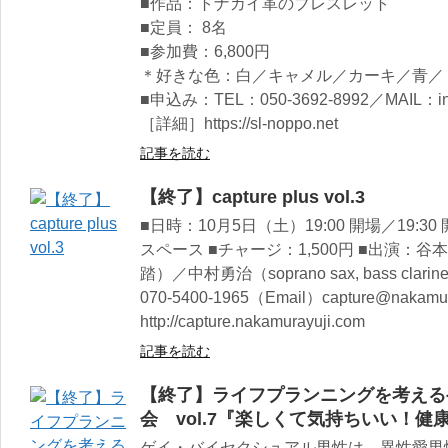
■作品：トナカイ革のブレスレット
■定員： 8名
■参加費：6,800円
＊好きな色：白／キャメル／カーキ／青／
■申込み：TEL：050-3692-8992／MAIL：info
［詳細］https://sl-noppo.net
記事を読む
【終了】capture plus vol.3
■日時：10月5日（土）19:00 開場／19:3
スペース ■チャージ：1,500円 ■出演：谷本
踏）／中村勇治（soprano sax, bass cl
070-5400-1965（Email）capture@nakamu
http://capture.nakamurayuji.com
記事を読む
【終了】ライフプランニングを考える
会 vol.7『楽しくて気持ちいい！健
ゲイ・バイセクシュアル男性は、異性愛男