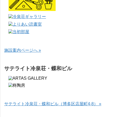
施設案内ページへ »
サテライト冷泉荘・蝶和ビル
サテライト冷泉荘・蝶和ビル（博多区店屋町4-8） »