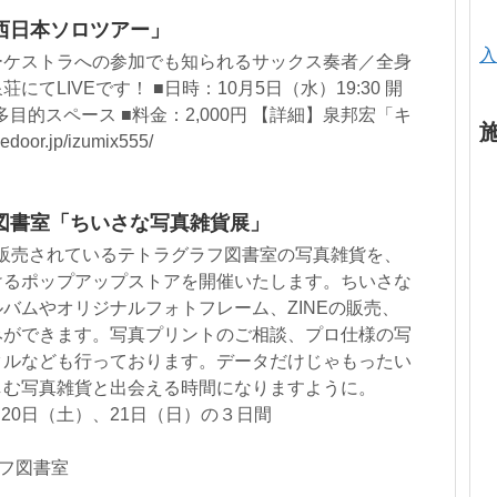
西日本ソロツアー」
入
ーケストラへの参加でも知られるサックス奏者／全身
てLIVEです！ ■日時：10月5日（水）19:30 開
多目的スペース ■料金：2,000円 【詳細】泉邦宏「キ
door.jp/izumix555/
図書室「ちいさな写真雑貨展」
販売されているテトラグラフ図書室の写真雑貨を、
けるポップアップストアを開催いたします。ちいさな
バムやオリジナルフォトフレーム、ZINEの販売、
みができます。写真プリントのご相談、プロ仕様の写
タルなども行っております。データだけじゃもったい
しむ写真雑貨と出会える時間になりますように。
、20日（土）、21日（日）の３日間
ラフ図書室