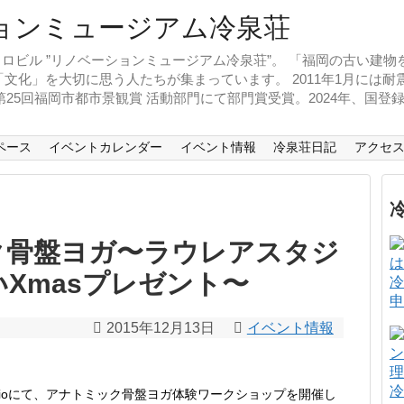
ロビル ”リノベーションミュージアム冷泉荘”。 「福岡の古い建
文化」を大切に思う人たちが集まっています。 2011年1月には
、第25回福岡市都市景観賞 活動部門にて部門賞受賞。2024年、国
ペース
イベントカレンダー
イベント情報
冷泉荘日記
アクセ
ク骨盤ヨガ〜ラウレアスタジ
Xmasプレゼント〜
冷
申
2015年12月13日
イベント情報
冷
es studioにて、アナトミック骨盤ヨガ体験ワークショップを開催し