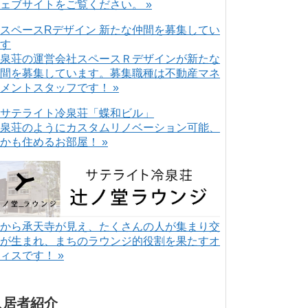
ェブサイトをご覧ください。 »
泉荘の運営会社スペースＲデザインが新たな
間を募集しています。募集職種は不動産マネ
メントスタッフです！ »
泉荘のようにカスタムリノベーション可能、
かも住めるお部屋！ »
から承天寺が見え、たくさんの人が集まり交
が生まれ、まちのラウンジ的役割を果たすオ
ィスです！ »
入居者紹介