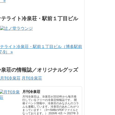
） »
サテライト冷泉荘・駅前１丁目ビル
テライト冷泉荘・駅前１丁目ビル（博多駅前
-7-9） »
冷泉荘の情報誌／オリジナルグッズ
月刊冷泉荘
月刊冷泉荘
月刊冷泉荘は、冷泉荘が2010年から毎月発
行しているフリーの冷泉荘情報誌です。 開
催イベント情報や、冷泉荘のみなさんのコラ
ムも連載しています。冷泉荘のあれこれがつ
まっています！ （3〜5MBのPDFファイルと
なっております。） 2026年 4月 〜 2027年 3