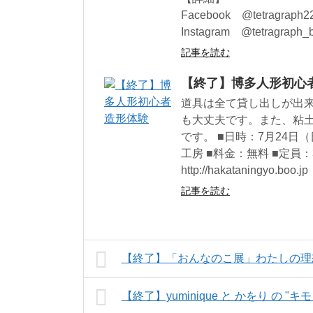
Facebook @tetragraph2
Instagram @tetragraph_
記事を読む
【終了】博多人形初心
道具は全て貸し出しが出
も大丈夫です。また、粘
です。 ■日時：7月24日（日
工房 ■料金：無料 ■定員
http://hakataningyo.boo.jp
記事を読む
【終了】「おんなのこ展」わたしの理
【終了】yuminique と かをり の "