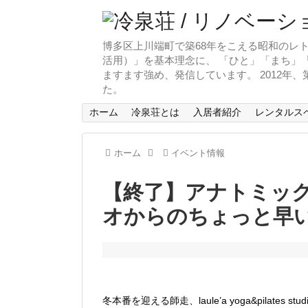
博多区上川端町で築68年をこえる昭和のレト
活用）」を基本理念に、 「ひと」「まち」「
ますます強め、発信しています。 2012年
た。
ホーム
冷泉荘とは
入居者紹介
レンタルス
ホーム
イベント情報
【終了】アナトミッ
オからのちょっと早い
冬本番を迎える師走、laule’a yoga&pilat