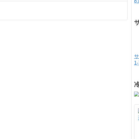
8
サ
1