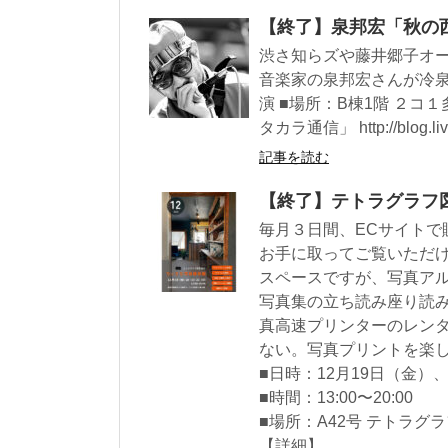
【終了】泉邦宏「秋の
渋さ知らズや藤井郷子オ
音楽家の泉邦宏さんが冷泉荘に
演 ■場所：B棟1階 ２コ１
タカラ通信」 http://blog.live
記事を読む
【終了】テトラグラフ
毎月３日間、ECサイトで
お手に取ってご覧いただ
スペースですが、写真アル
写真集の立ち読み座り読
真高速プリンターのレン
ない。写真プリントを楽
■日時：12月19日（金）
■時間：13:00〜20:00
■場所：A42号 テトラグ
【詳細】