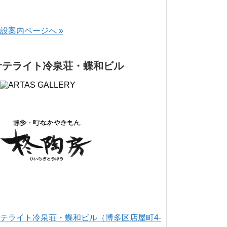
設案内ページへ »
サテライト冷泉荘・蝶和ビル
テライト冷泉荘・蝶和ビル（博多区店屋町4-