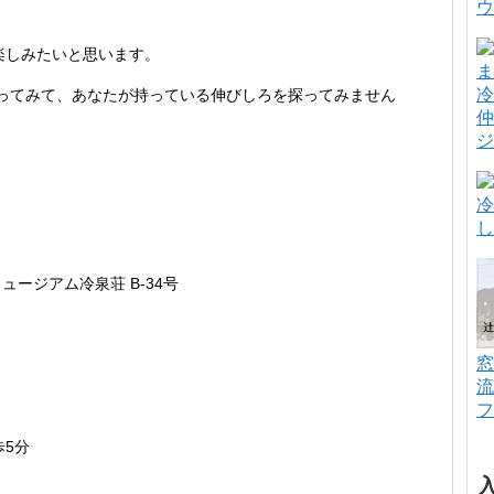
ウ
を楽しみたいと思います。
冷
ってみて、あなたが持っている伸びしろを探ってみません
仲
ジ
冷
し
ュージアム冷泉荘 B-34号
窓
流
フ
歩5分