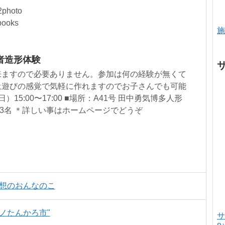
2photo
books
施
者造形体験
来ますので必要ありません。参加は何の経験が無くて
土遊びの感覚で気軽に作れますのでお子さんでも可能
）15:00〜17:00 ■場所：A41号 田中勇気博多人形
：3名 ＊詳しい事はホームページでどうぞ
想のおんなのこ
キモノたんかろ市"
サ