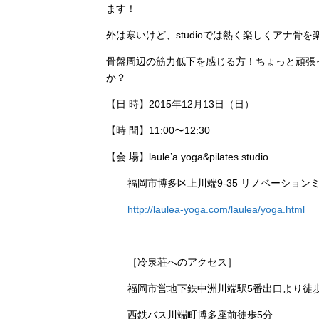
ます！
外は寒いけど、studioでは熱く楽しくアナ骨
骨盤周辺の筋力低下を感じる方！ちょっと頑張
か？
【日 時】2015年12月13日（日）
【時 間】11:00〜12:30
【会 場】laule’a yoga&pilates studio
福岡市博多区上川端9-35 リノベーションミ
http://laulea-yoga.com/laulea/yoga.html
［冷泉荘へのアクセス］
福岡市営地下鉄中洲川端駅5番出口より徒
西鉄バス川端町博多座前徒歩5分