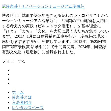
博多区上川端町で築68年をこえる昭和のレトロビル ”リノベ
ーションミュージアム冷泉荘”。 「福岡の古い建物を大切に
する考え方の実践（ビルストック活用）」を基本理念に、
「ひと」「まち」「文化」を大切に思う人たちが集まってい
ます。 2011年1月には耐震補強工事を行い、冷泉荘の理念・
思いをますます強め、発信しています。 2012年、第25回福
岡市都市景観賞 活動部門にて部門賞受賞。2024年、国登録
有形文化財（建造物）に登録されました。
フォローする
ホーム
冷泉荘とは
入居者紹介
レンタルスペース