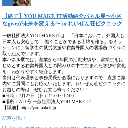
【終了】YOU MAKE IT活動紹介パネル展〜小さ
なgiveが未来を変える〜 in れいぜん荘ピクニック
一般社団法人YOU MAKE ITは、「日本において、外国人も
日本人も安心して、 働くことができる土壌を作る」をミッ
ションに、留学生の就労支援や在留外国人の居場所づくりに
取り組んでいます。
本パネル展では、創業から7年間の活動実績や、留学生をは
じめとする在留外国人との関わりの中で生まれた学びや変化
を、わかりやすく紹介します。
当日は代表理事と事務局長が会場におりますので、直接ご案
内やご質問にもお応えいたします。れいぜん荘ピクニックに
お越しの際は、ぜひお立ち寄りください！
■日時：7月27日（日）11:00～17:00
■場所：A21号 一般社団法人YOU MAKE IT
【詳細】https://youmakeit.jp
記事を読む