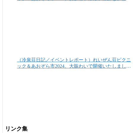
りがとうございました！
（冷泉荘日記／イベントレポート）れいぜん荘ピクニ
ック＆あおぞら市2024、大賑わいで開催いたしまし
た！
リンク集