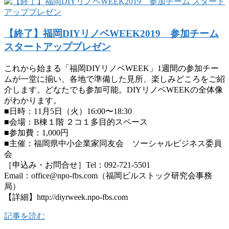
【終了】福岡DIYリノベWEEK2019 参加チーム
スタートアッププレゼン
これから始まる「福岡DIYリノベWEEK」1週間の参加チー
ムが一堂に揃い、各地で準備した見所、楽しみどころをご紹
介します。どなたでも参加可能。DIYリノベWEEKの全体像
がわかります。
■日時：11月5日（火）16:00〜18:30
■会場：B棟１階 ２コ１多目的スペース
■参加費：1,000円
■主催：福岡県中小企業家同友会 ソーシャルビジネス委員
会
［申込み・お問合せ］Tel：092-721-5501
Email：office@npo-fbs.com（福岡ビルストック研究会事務
局）
【詳細】http://diyrweek.npo-fbs.com
記事を読む