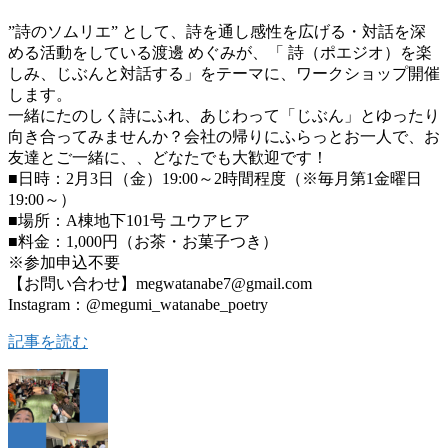
”詩のソムリエ” として、詩を通し感性を広げる・対話を深
める活動をしている渡邊 めぐみが、「 詩（ポエジオ）を楽
しみ、じぶんと対話する」をテーマに、ワークショップ開催
します。
一緒にたのしく詩にふれ、あじわって「じぶん」とゆったり
向き合ってみませんか？会社の帰りにふらっとお一人で、お
友達とご一緒に、、どなたでも大歓迎です！
■日時：2月3日（金）19:00～2時間程度（※毎月第1金曜日
19:00～）
■場所：A棟地下101号 ユウアヒア
■料金：1,000円（お茶・お菓子つき）
※参加申込不要
【お問い合わせ】megwatanabe7@gmail.com
Instagram：@megumi_watanabe_poetry
記事を読む