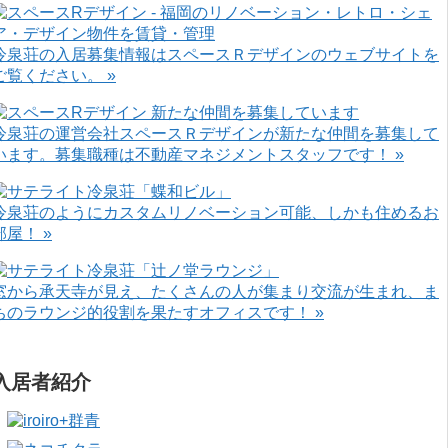
冷泉荘の入居募集情報はスペースＲデザインのウェブサイトを
ご覧ください。 »
冷泉荘の運営会社スペースＲデザインが新たな仲間を募集して
います。募集職種は不動産マネジメントスタッフです！ »
冷泉荘のようにカスタムリノベーション可能、しかも住めるお
部屋！ »
窓から承天寺が見え、たくさんの人が集まり交流が生まれ、ま
ちのラウンジ的役割を果たすオフィスです！ »
入居者紹介