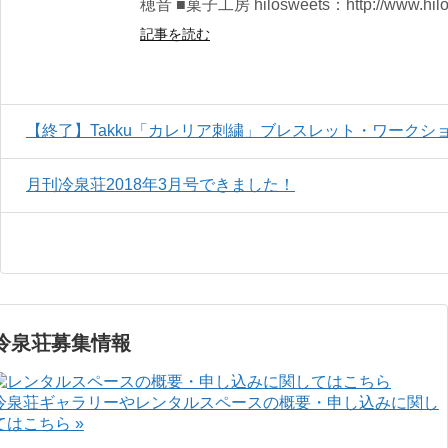
穂音 ■菓子工房 hilosweets：http://www.hilo
記事を読む
【終了】Takku「カレリア刺繍」ブレスレット・ワークシ
月刊冷泉荘2018年3月号できました！
冷泉荘募集情報
冷泉荘ギャラリーやレンタルスペースの概要・申し込みに関し
てはこちら »