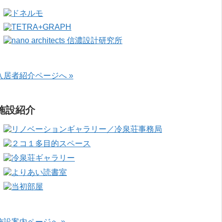
入居者紹介ページへ »
施設紹介
施設案内ページへ »