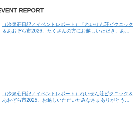
EVENT REPORT
（冷泉荘日記／イベントレポート）「れいぜん荘ピクニック
＆あおぞら市2026」たくさんの方にお越しいただき、あり
がとうございました！
（冷泉荘日記／イベントレポート）れいぜん荘ピクニック＆
あおぞら市2025、お越しいただいたみなさまありがとうご
ざいました！