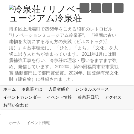
博多区上川端町で築68年をこえる昭和のレトロビル
”リノベーションミュージアム冷泉荘”。 「福岡の古い
建物を大切にする考え方の実践（ビルストック活
用）」を基本理念に、 「ひと」「まち」「文化」を大
切に思う人たちが集まっています。 2011年1月には耐
震補強工事を行い、冷泉荘の理念・思いをますます強
め、発信しています。 2012年、第25回福岡市都市景観
賞 活動部門にて部門賞受賞。2024年、国登録有形文化
財（建造物）に登録されました。
ホーム
冷泉荘とは
入居者紹介
レンタルスペース
イベントカレンダー
イベント情報
冷泉荘日記
アクセス
お問い合わせ
ホーム
イベント情報