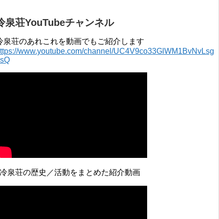
冷泉荘YouTubeチャンネル
冷泉荘のあれこれを動画でもご紹介します
ttps://www.youtube.com/channel/UC4V9co33GlWM1BvNvLsg
0sQ
↓冷泉荘の歴史／活動をまとめた紹介動画