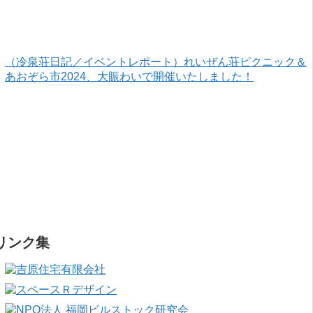
（冷泉荘日記／イベントレポート）れいぜん荘ピクニック＆
あおぞら市2024、大賑わいで開催いたしました！
リンク集