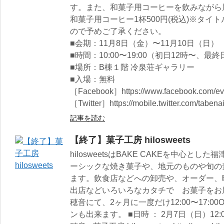
す。また、和菓子用コーヒーを飲みながら
和菓子用コーヒー1杯500円(税込)※タ
ので予めご了承ください。
■会期：11月8日（金）〜11月10日（日）
■時間：10:00〜19:00（初日12時〜、最
■場所：B棟１階 冷泉荘ギャラリー
■入場：無料
［Facebook］https://www.facebook.com/ev
［Twitter］https://mobile.twitter.com/taben
記事を読む
【終了】菓子工房 hilosweets
hilosweetsはBAKE CAKEを中心
ーシックな焼き菓子や、地元のものや旬の
ます。飲食店などへの卸売や、オーダー、
出店などいろいろなカタチで お菓子をお
穂音にて、2ヶ月に一度だけ12:00〜17:00
ンも出来ます。 ■日時 ： 2月7日（日）12:00