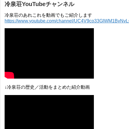
冷泉荘YouTubeチャンネル
冷泉荘のあれこれを動画でもご紹介します
https://www.youtube.com/channel/UC4V9co33GlWM1BvNv
↓冷泉荘の歴史／活動をまとめた紹介動画