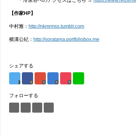
＊冷泉荘へのアクセスはこちら →
https://www.reizen
【作家HP】
中村雅：
http://nkmrmss.tumblr.com
横溝公紀：
http://soratama.portfoliobox.me
シェアする
0
0
0
0
フォローする