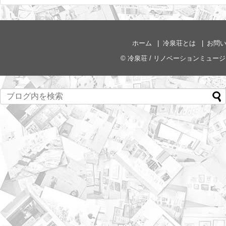
ホーム
冷泉荘とは
お問
©
冷泉荘 / リノベーションミュー