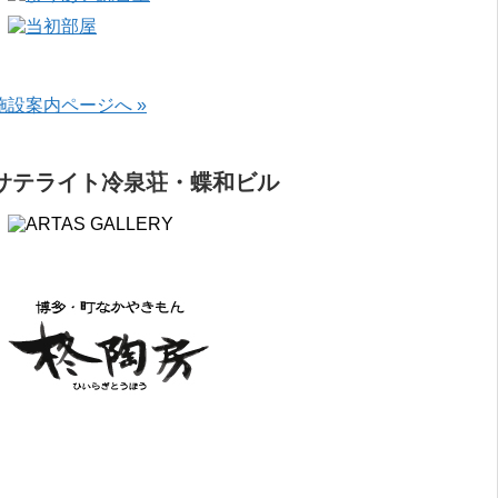
施設案内ページへ »
サテライト冷泉荘・蝶和ビル