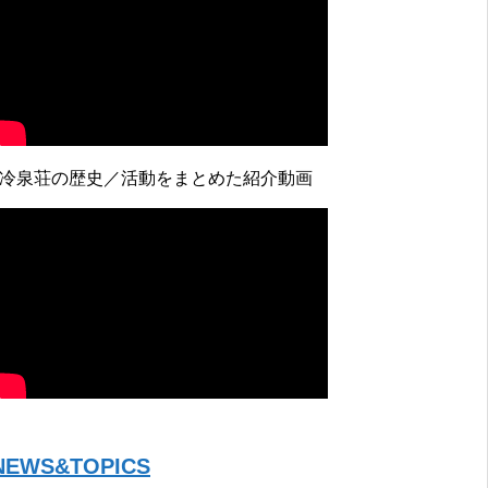
↓冷泉荘の歴史／活動をまとめた紹介動画
NEWS&TOPICS