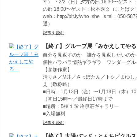
宰） ・2/2（日）夕方の部 16:30〜ゲ
の部 18:00〜ゲスト：松本秀文（ことば
web：http://bit.ly/who_she_is tel：
通）
記事を読む
【終了】グループ展「みかえしてやる
自分を見返すのか 誰かを見返したいのか
個性バラバラ情熱ギラギラ ワンダーグル
【参加作家】
清りさ／M井／さっぽたん／トシ／まゆし／
え（敬称略）
■日時：1月13日（金）〜1月19日（木）10:0
（初日15時〜／最終日17時まで
■場所：B棟１階 冷泉荘ギャラリー
■入場無料
記事を読む
【終了】太陽バンド・とんちピクルス