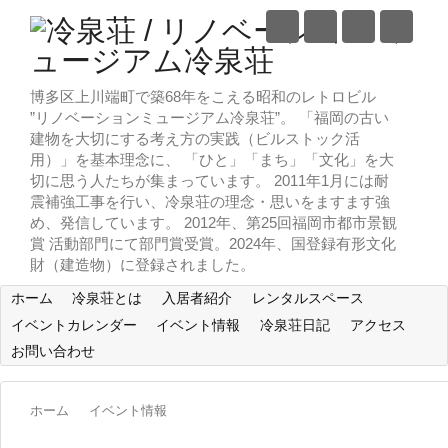
博多区上川端町で築68年をこえる昭和のレトロビル
”リノベーションミュージアム冷泉荘”。 「福岡の古い
建物を大切にする考え方の実践（ビルストック活
用）」を基本理念に、 「ひと」「まち」「文化」を大
切に思う人たちが集まっています。 2011年1月には耐
震補強工事を行い、冷泉荘の理念・思いをますます強
め、発信しています。 2012年、第25回福岡市都市景観
賞 活動部門にて部門賞受賞。2024年、国登録有形文化
財（建造物）に登録されました。
ホーム
冷泉荘とは
入居者紹介
レンタルスペース
イベントカレンダー
イベント情報
冷泉荘日記
アクセス
お問い合わせ
ホーム
イベント情報