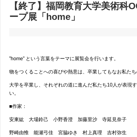
【終了】福岡教育大学美術科O
ープ展「home」
”home” という言葉をテーマに展覧会を行います。
物をつくることへの喜びや熱意は、卒業してもなお私たち
大学を卒業し、それぞれの道に進んだ私たち10人が表現する 
い。
■作家：
安東紘 大場鈴己 小野香澄 加藤里沙 寺延見奈子
野崎由惟 能瀬弓佳 宮脇ゆき 村上真理 吉村弥生