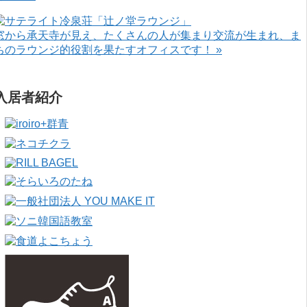
窓から承天寺が見え、たくさんの人が集まり交流が生まれ、ま
ちのラウンジ的役割を果たすオフィスです！ »
入居者紹介