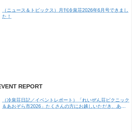
（ニュース＆トピックス）月刊冷泉荘2026年6月号できまし
た！
EVENT REPORT
（冷泉荘日記／イベントレポート）「れいぜん荘ピクニック
＆あおぞら市2026」たくさんの方にお越しいただき、あり
がとうございました！