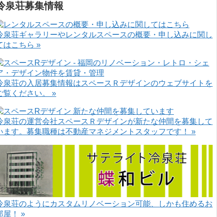
冷泉荘募集情報
冷泉荘ギャラリーやレンタルスペースの概要・申し込みに関し
てはこちら »
冷泉荘の入居募集情報はスペースＲデザインのウェブサイトを
ご覧ください。 »
冷泉荘の運営会社スペースＲデザインが新たな仲間を募集して
います。募集職種は不動産マネジメントスタッフです！ »
冷泉荘のようにカスタムリノベーション可能、しかも住めるお
部屋！ »