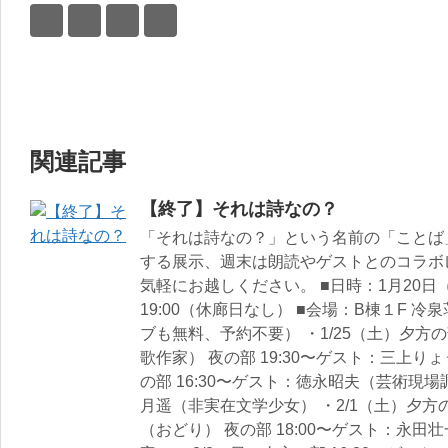
関連記事
【終了】それは詩なの？
「それは詩なの？」という名前の「ことば
する展示、週末は朗読やゲストとのコラボ
気軽にお越しください。 ■日時：1月20日（
19:00（休廊日なし） ■会場：B棟１F 
ブも無料、予約不要） ・1/25（土）夕方の
歌作家） 夜の部 19:30〜ゲスト：三上りょ
の部 16:30〜ゲスト：徳永昭夫（芸術現場調
月遥（非実在文学少女） ・2/1（土）夕方の
（おどり） 夜の部 18:00〜ゲスト：永田壮一郎