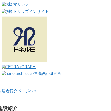
入居者紹介ページへ »
施設紹介