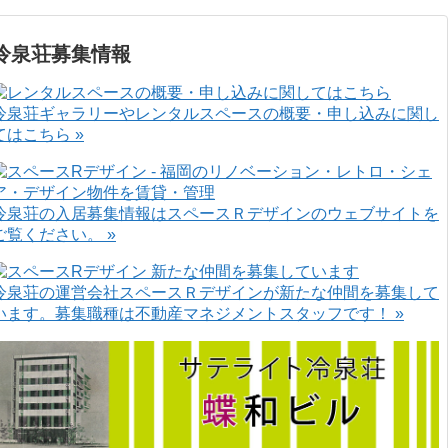
冷泉荘募集情報
冷泉荘ギャラリーやレンタルスペースの概要・申し込みに関し
てはこちら »
冷泉荘の入居募集情報はスペースＲデザインのウェブサイトを
ご覧ください。 »
冷泉荘の運営会社スペースＲデザインが新たな仲間を募集して
います。募集職種は不動産マネジメントスタッフです！ »