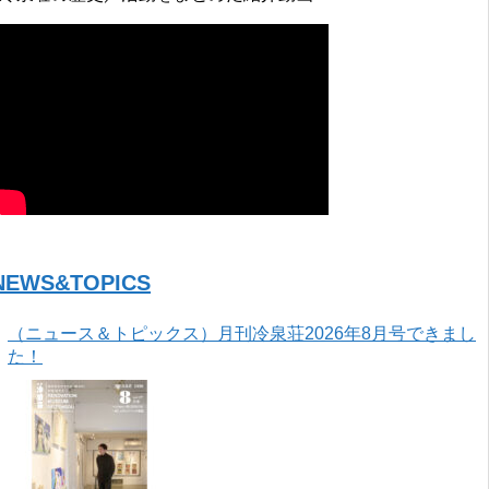
NEWS&TOPICS
（ニュース＆トピックス）月刊冷泉荘2026年8月号できまし
た！