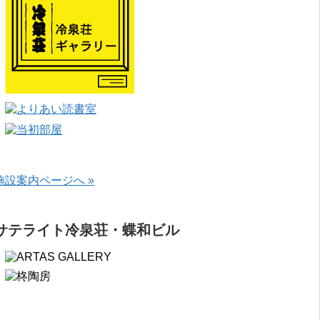
施設案内ページへ »
サテライト冷泉荘・蝶和ビル