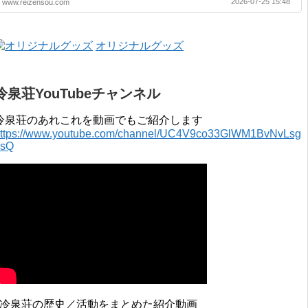
2026-07-25 15:48
www.reizensou.com
2019年 3月 2017年 4月 〜 2018年 3月 2016年 4月 〜 2017年 3月
2015年 4月 〜 2016年 3月 2014年 4月 〜 2015年 3月 2013...
オリジナルグッズ
冷泉荘YouTubeチャンネル
冷泉荘のあれこれを動画でもご紹介します
ttps://www.youtube.com/channel/UC4V9co33GlWM1BvNvLsg
0sQ
↓冷泉荘の歴史／活動をまとめた紹介動画