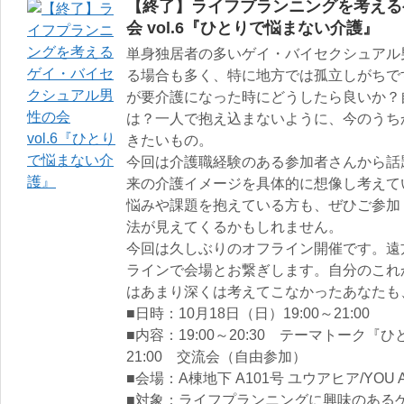
【終了】ライフプランニングを考える
会 vol.6『ひとりで悩まない介護』
単身独居者の多いゲイ・バイセクシュアル
る場合も多く、特に地方では孤立しがちで
が要介護になった時にどうしたら良いか？
は？一人で抱え込まないように、今のうち
きたいもの。
今回は介護職経験のある参加者さんから話
来の介護イメージを具体的に想像し考えて
悩みや課題を抱えている方も、ぜひご参加
法が見えてくるかもしれません。
今回は久しぶりのオフライン開催です。遠
ラインで会場とお繋ぎします。自分のこれ
はあまり深くは考えてこなかったあなたも
■日時：10月18日（日）19:00～21:00
■内容：19:00～20:30 テーマトーク『
21:00 交流会（自由参加）
■会場：A棟地下 A101号 ユウアヒア/YOU A
■対象：ライフプランニングに興味のある