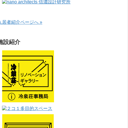
入居者紹介ページへ »
施設紹介