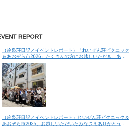
EVENT REPORT
（冷泉荘日記／イベントレポート）「れいぜん荘ピクニック
＆あおぞら市2026」たくさんの方にお越しいただき、あり
がとうございました！
（冷泉荘日記／イベントレポート）れいぜん荘ピクニック＆
あおぞら市2025、お越しいただいたみなさまありがとうご
ざいました！