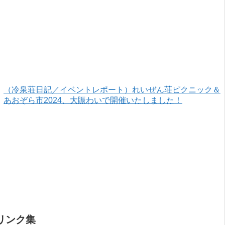
（冷泉荘日記／イベントレポート）れいぜん荘ピクニック＆
あおぞら市2024、大賑わいで開催いたしました！
リンク集