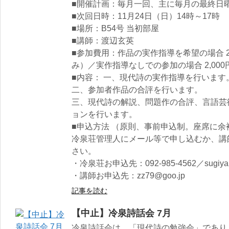
■開催計画：毎月一回、主に毎月の最終日曜
■次回日時：11月24日（日）14時～17時
■場所：B54号 当初部屋
■講師：渡辺玄英
■参加費用：作品の実作指導を希望の場合 2
み）／実作指導なしでの参加の場合 2,000
■内容： 一、現代詩の実作指導を行います
二、参加者作品の合評を行います。
三、現代詩の解説、問題作の合評、言語芸
ョンを行います。
■申込方法 （原則、事前申込制。座席に
冷泉荘管理人にメール等で申し込むか、講
さい。
・冷泉荘お申込先：092-985-4562／sugiyama
・講師お申込先：zz79@goo.jp
記事を読む
【中止】冷泉詩話会 7月
冷泉詩話会は、「現代詩の勉強会」であり