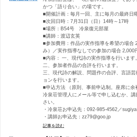
かつ「語り合い」の場です。
■開催計画：毎月一回、主に毎月の最終日曜
■次回日時：7月31日（日）14時～17時
■場所：B54号 冷泉復元部屋
■講師：渡辺玄英
■参加費用：作品の実作指導を希望の場合 2
み）／実作指導なしでの参加の場合 2,000
■内容： 一、現代詩の実作指導を行います
二、参加者作品の合評を行います。
三、現代詩の解説、問題作の合評、言語芸
ョンを行います。
■申込方法 （原則、事前申込制。座席に
冷泉荘管理人にメール等で申し込むか、講
さい。
・冷泉荘お申込先：092-985-4562／sugiyama
・講師お申込先：zz79@goo.jp
記事を読む