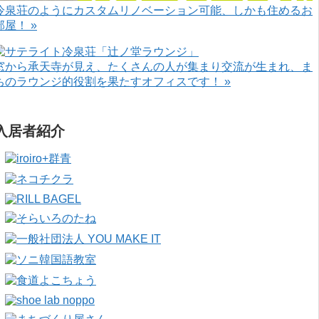
冷泉荘のようにカスタムリノベーション可能、しかも住めるお
部屋！ »
窓から承天寺が見え、たくさんの人が集まり交流が生まれ、ま
ちのラウンジ的役割を果たすオフィスです！ »
入居者紹介