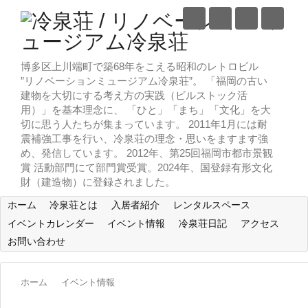
博多区上川端町で築68年をこえる昭和のレトロビル
”リノベーションミュージアム冷泉荘”。 「福岡の古い
建物を大切にする考え方の実践（ビルストック活
用）」を基本理念に、 「ひと」「まち」「文化」を大
切に思う人たちが集まっています。 2011年1月には耐
震補強工事を行い、冷泉荘の理念・思いをますます強
め、発信しています。 2012年、第25回福岡市都市景観
賞 活動部門にて部門賞受賞。2024年、国登録有形文化
財（建造物）に登録されました。
ホーム
冷泉荘とは
入居者紹介
レンタルスペース
イベントカレンダー
イベント情報
冷泉荘日記
アクセス
お問い合わせ
ホーム
イベント情報