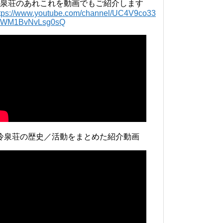
泉荘のあれこれを動画でもご紹介します
ttps://www.youtube.com/channel/UC4V9co33
lWM1BvNvLsg0sQ
冷泉荘の歴史／活動をまとめた紹介動画