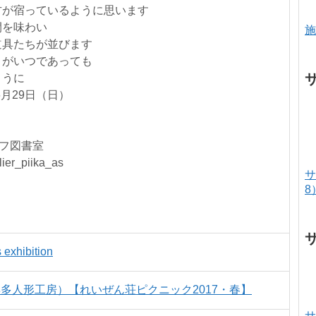
方が宿っているように思います
間を味わい
施
道具たちが並びます
きがいつであっても
ように
6月29日（日）
ラフ図書室
r_piika_as
サ
8
exhibition
多人形工房）【れいぜん荘ピクニック2017・春】
サ