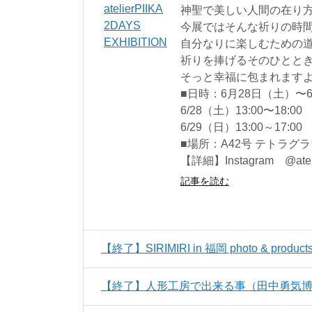
神聖で美しい人間の在り
今展ではそんな祈りの時
自分なりに楽しむための
祈りを捧げるそのひとと
そっと幸福に包まれます
■日時：6月28日（土）〜
6/28（土）13:00〜18:00
6/29（日）13:00～17:00
■場所：A42号 テトラグ
【詳細】Instagram @atelie
記事を読む
【終了】SIRIMIRI in 福岡 photo & products 
【終了】人形工房で出来る事（田中勇気博