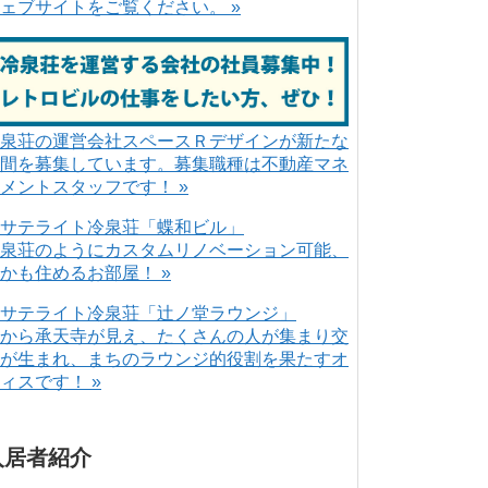
ェブサイトをご覧ください。 »
泉荘の運営会社スペースＲデザインが新たな
間を募集しています。募集職種は不動産マネ
メントスタッフです！ »
泉荘のようにカスタムリノベーション可能、
かも住めるお部屋！ »
から承天寺が見え、たくさんの人が集まり交
が生まれ、まちのラウンジ的役割を果たすオ
ィスです！ »
入居者紹介