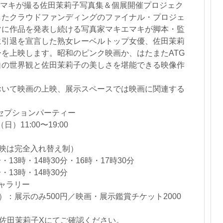
キエマキが撮る佐田茉莉子写真集＆個展開催プロジェク
したクラウドファンディングのファイナル・プロジェ
マに作品を発表し続ける写真家マキエマキが脚本・監
に引退を宣言した熟女レーベルトップ女優、佐田茉莉
を上映します。昭和のピンク映画か、はたまたATG
自の世界観と佐田茉莉子の美しさを堪能できる映像作
おいて映画の上映、展示スペースでは映画に関連する
レセプションパーティー
）11:00〜19:00
映は完全入れ替え制）
・13時・14時30分・16時・17時30分
・13時・14時30分
ギャラリー
）：展示のみ500円／映画・展示鑑賞チケット2000
佐田茉莉子Xにてご確認ください。