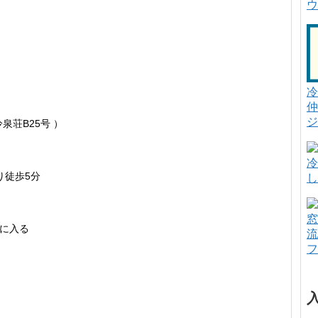
ウ
冷
仲
ジ
泉荘B25号 ）
冷
り徒歩5分
し
窓
に入る
流
フ