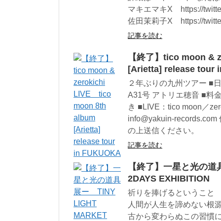
マキエマキX https://twitte
佐田茉莉子X https://twitter
記事を読む
【終了】tico moon & ze
[Arietta] release tou
２年ぶりの九州ツアー ■日時
A31号 アトリエ穂音 ■料金
き ■LIVE：tico moon／z
info@yakuin-reco
の上送信ください。
記事を読む
【終了】一星と光の道具展ー T
2DAYS EXHIBITION
祈りを捧げるということ
人間が人生を諦めない根
古から変わらぬこの習慣