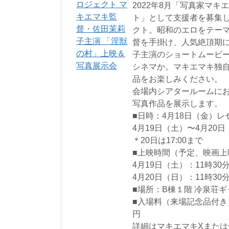
2022年8月「写真家マ
ト」として支援者を募集
クト。昭和のエロをテー
督を手掛け、人気絶頂期
子主演のショートムービー
シネマか。マキエマキ独
品をお楽しみください。
会場内シアタールームに
写真作品を展示します。
■日時：4月18日（金）
4月19日（土）〜4月20日（日
＊20日は17:00まで
■上映時間（予定、映画上
4月19日（土）：11時30分
4月20日（日）：11時30分
■場所：B棟１階 冷泉荘
■入場料（来場記念品付き
円
詳細はマキエマキXまたは