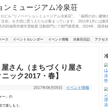
ロビル ”リノベーションミュージアム冷泉荘”。 「福岡の古い建
文化」を大切に思う人たちが集まっています。 2011年1月には
、第25回福岡市都市景観賞 活動部門にて部門賞受賞。2024年、国
ペース
イベントカレンダー
イベント情報
冷泉荘日記
アクセ
り屋さん（まちづくり屋さ
ニック2017・春】
冷
申
2017年06月05日
イベント情報
ャー」の
冷
絵で楽しもう。