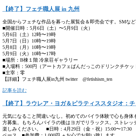
【終了】フェチ職人展 in 九州
全国からフェチな作品を募った展覧会＆即売会です。SMな
■開催日時：5月6日（土）〜5月9日（火）
5月6日（土）12時〜19時
5月7日（日）10時〜19時
5月8日（月）10時〜19時
5月9日（火）10時〜17時
■場所：B棟１階 冷泉荘ギャラリー
■入場料：500円（アートカフェぱんだっこのドリンクチケッ
■主宰：零
【詳細】フェチ職人展in九州 twitter @fetishism_ten
記事を読む
【終了】ラウレア・ヨガ＆ピラティススタジオ：チ
元気になること間違いなし。初めてのバイラ体験で心も身体
方募集。もちろんバイラの後はヨガでリラックス。ストレッ
楽しみください。 ■日時：4月29日（金・祝）15:00〜17:30 途
ペース ■参加費：1,000円 ＋お心でお願い致します。