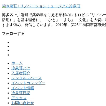
博多区上川端町で築68年をこえる昭和のレトロビル ”リノ
活用）」を基本理念に、 「ひと」「まち」「文化」を大切に思
すます強め、発信しています。 2012年、第25回福岡市都市
フォローする
ホーム
冷泉荘とは
入居者紹介
レンタルスペース
イベントカレンダー
イベント情報
冷泉荘日記
アクセス
お問い合わせ