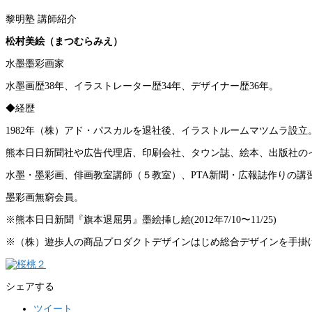
黎明塾 講師紹介
松村美絵（まつむらみえ）
水墨墨彩画家
水墨画歴38年、イラストレーター歴34年、デザイナー歴36年。
◆経歴
1982年（株）アド・パスカルを退社後、イラストルームマツムラ設立
熊本日日新聞社や広告代理店、印刷会社、タウン誌、絵本、出版社の
水墨・墨彩画、俳画教室講師（５教室）、PTA新聞・広報誌作りの講
墨彩画無窮会員。
※熊本日日新聞『旗本退屈男』墨絵挿し絵(2012年7/10〜11/25)
※（株）遊歩人の商品プロダクトデザインはじめ総合デザインを手掛
シェアする
ツイート