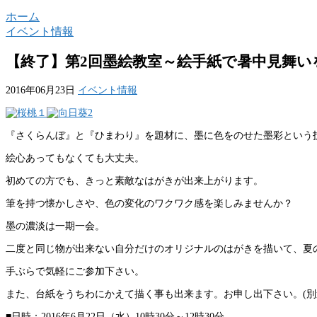
ホーム
イベント情報
【終了】第2回墨絵教室～絵手紙で暑中見舞
2016年06月23日
イベント情報
『さくらんぼ』と『ひまわり』を題材に、墨に色をのせた墨彩という
絵心あってもなくても大丈夫。
初めての方でも、きっと素敵なはがきが出来上がります。
筆を持つ懐かしさや、色の変化のワクワク感を楽しみませんか？
墨の濃淡は一期一会。
二度と同じ物が出来ない自分だけのオリジナルのはがきを描いて、夏
手ぶらで気軽にご参加下さい。
また、台紙をうちわにかえて描く事も出来ます。お申し出下さい。(別途 
■日時：2016年6月22日（水）10時30分～12時30分