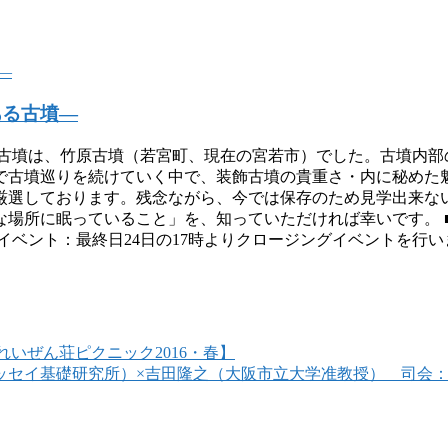
ある古墳―
飾古墳は、竹原古墳（若宮町、現在の宮若市）でした。古墳内部
で古墳巡りを続けていく中で、装飾古墳の貴重さ・内に秘めた
厳選しております。残念ながら、今では保存のため見学出来な
所に眠っていること」を、知っていただければ幸いです。 ■日
リー ■イベント：最終日24日の17時よりクロージングイベントを行
れいぜん荘ピクニック2016・春】
ッセイ基礎研究所）×吉田隆之（大阪市立大学准教授） 司会