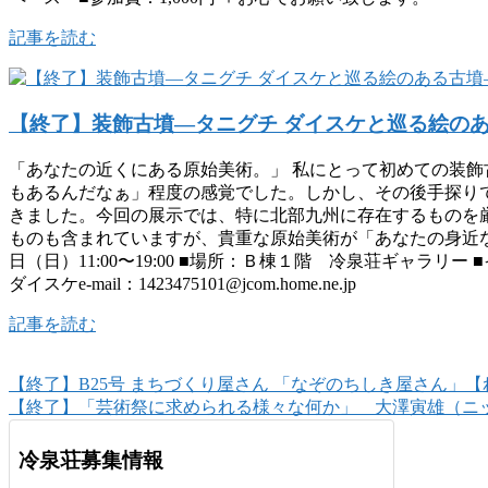
記事を読む
【終了】装飾古墳―タニグチ ダイスケと巡る絵の
「あなたの近くにある原始美術。」 私にとって初めての装
もあるんだなぁ」程度の感覚でした。しかし、その後手探り
きました。今回の展示では、特に北部九州に存在するものを
ものも含まれていますが、貴重な原始美術が「あなたの身近な場
日（日）11:00〜19:00 ■場所：Ｂ棟１階 冷泉荘ギャラ
ダイスケe-mail：1423475101@jcom.home.ne.jp
記事を読む
【終了】B25号 まちづくり屋さん 「なぞのちしき屋さん」【
【終了】「芸術祭に求められる様々な何か」 大澤寅雄（ニ
冷泉荘募集情報