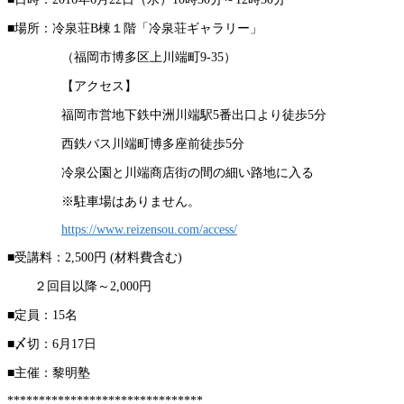
■場所：冷泉荘B棟１階「冷泉荘ギャラリー」
（福岡市博多区上川端町9-35）
【アクセス】
福岡市営地下鉄中洲川端駅5番出口より徒歩5分
西鉄バス川端町博多座前徒歩5分
冷泉公園と川端商店街の間の細い路地に入る
※駐車場はありません。
https://www.reizensou.com/access/
■受講料：2,500円 (材料費含む)
２回目以降～2,000円
■定員：15名
■〆切：6月17日
■主催：黎明塾
*******************************