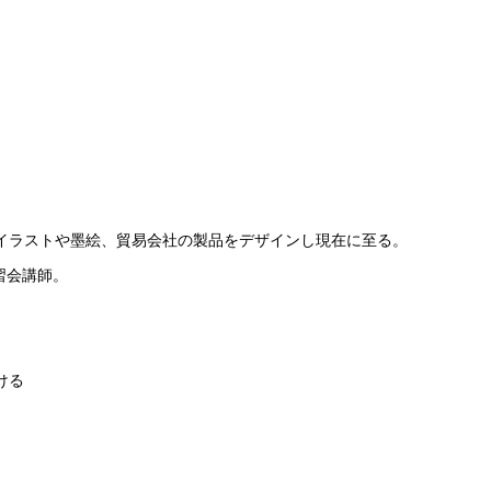
。
イラストや墨絵、貿易会社の製品をデザインし現在に至る。
習会講師。
ける