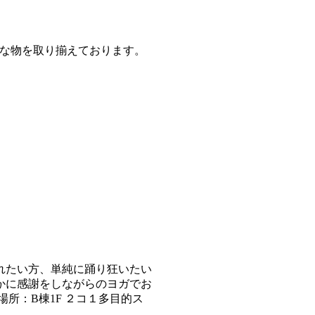
チな物を取り揃えております。
れたい方、単純に踊り狂いたい
かに感謝をしながらのヨガでお
 ■場所：B棟1F ２コ１多目的ス