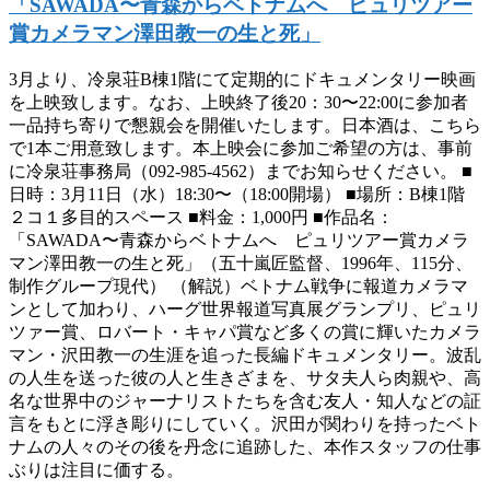
「SAWADA〜青森からベトナムへ ピュリツアー
賞カメラマン澤田教一の生と死」
3月より、冷泉荘B棟1階にて定期的にドキュメンタリー映画
を上映致します。なお、上映終了後20：30〜22:00に参加者
一品持ち寄りで懇親会を開催いたします。日本酒は、こちら
で1本ご用意致します。本上映会に参加ご希望の方は、事前
に冷泉荘事務局（092-985-4562）までお知らせください。 ■
日時：3月11日（水）18:30〜（18:00開場） ■場所：B棟1階
２コ１多目的スペース ■料金：1,000円 ■作品名：
「SAWADA〜青森からベトナムへ ピュリツアー賞カメラ
マン澤田教一の生と死」（五十嵐匠監督、1996年、115分、
制作グループ現代） （解説）ベトナム戦争に報道カメラマ
ンとして加わり、ハーグ世界報道写真展グランプリ、ピュリ
ツァー賞、ロバート・キャパ賞など多くの賞に輝いたカメラ
マン・沢田教一の生涯を追った長編ドキュメンタリー。波乱
の人生を送った彼の人と生きざまを、サタ夫人ら肉親や、高
名な世界中のジャーナリストたちを含む友人・知人などの証
言をもとに浮き彫りにしていく。沢田が関わりを持ったベト
ナムの人々のその後を丹念に追跡した、本作スタッフの仕事
ぶりは注目に価する。