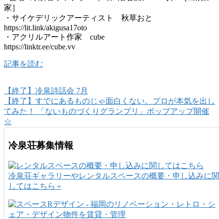
家］
・サイケデリックアーティスト 秋草おと
https://lit.link/akigusa17oto
・アクリルアート作家 cube
https://linktr.ee/cube.vv
記事を読む
【終了】冷泉詩話会 7月
【終了】すでにあるものじゃ面白くない。プロが本気を出し
てみた！ 「ないものづくりグランプリ」ポップアップ開催
☆
冷泉荘募集情報
冷泉荘ギャラリーやレンタルスペースの概要・申し込みに
してはこちら »