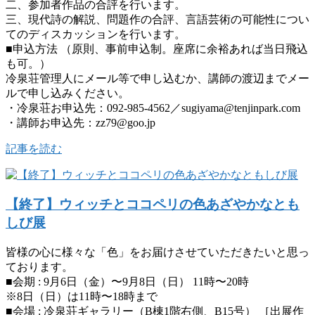
二、参加者作品の合評を行います。
三、現代詩の解説、問題作の合評、言語芸術の可能性につい
てのディスカッションを行います。
■申込方法 （原則、事前申込制。座席に余裕あれば当日飛込
も可。）
冷泉荘管理人にメール等で申し込むか、講師の渡辺までメー
ルで申し込みください。
・冷泉荘お申込先：092-985-4562／sugiyama@tenjinpark.com
・講師お申込先：zz79@goo.jp
記事を読む
【終了】ウィッチとココペリの色あざやかなとも
しび展
皆様の心に様々な「色」をお届けさせていただきたいと思っ
ております。
■会期 : 9月6日（金）〜9月8日（日） 11時〜20時
※8日（日）は11時〜18時まで
■会場 : 冷泉荘ギャラリー（B棟1階右側、B15号） ［出展作