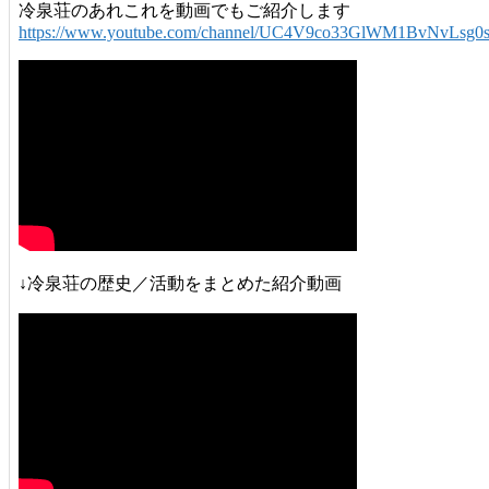
冷泉荘のあれこれを動画でもご紹介します
https://www.youtube.com/channel/UC4V9co33GlWM1BvNvLsg0
↓冷泉荘の歴史／活動をまとめた紹介動画