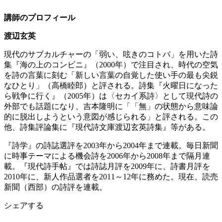
講師のプロフィール
渡辺玄英
現代のサブカルチャーの「弱い、呟きのコトバ」を用いた詩
集『海の上のコンビニ』（2000年）で注目され、時代の空気
を詩の言葉に刻む「新しい言葉の自覚した使い手の最も尖鋭
なひとり」（高橋睦郎）と評される。詩集『火曜日になった
ら戦争に行く』（2005年）は〈セカイ系詩〉として現代詩の
外部でも話題になり、吉本隆明に「「無」の状態から意味論
的に脱出しようという意図が感じられる」と評される。この
他、詩集評論集に『現代詩文庫渡辺玄英詩集』等がある。
『詩学』の詩誌選評を2003年から2004年まで連載。毎日新聞
に時事テーマによる機会詩を2006年から2008年まで隔月連
載。『現代詩手帖』では詩誌月評を2009年に、詩書月評を
2010年に、新人作品選者を2011～12年に務めた。現在、読売
新聞（西部）の詩評を連載。
シェアする