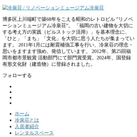
博多区上川端町で築68年をこえる昭和のレトロビル ”リノベ
ーションミュージアム冷泉荘”。 「福岡の古い建物を大切に
する考え方の実践（ビルストック活用）」を基本理念に、
「ひと」「まち」「文化」を大切に思う人たちが集まってい
ます。 2011年1月には耐震補強工事を行い、冷泉荘の理念・
思いをますます強め、発信しています。 2012年、第25回福
岡市都市景観賞 活動部門にて部門賞受賞。2024年、国登録
有形文化財（建造物）に登録されました。
フォローする
ホーム
冷泉荘とは
入居者紹介
レンタルスペース