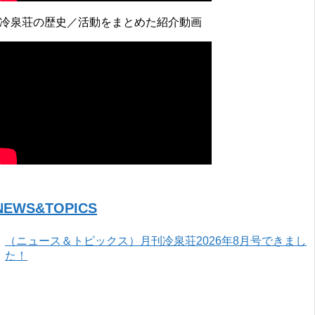
↓冷泉荘の歴史／活動をまとめた紹介動画
NEWS&TOPICS
（ニュース＆トピックス）月刊冷泉荘2026年8月号できまし
た！