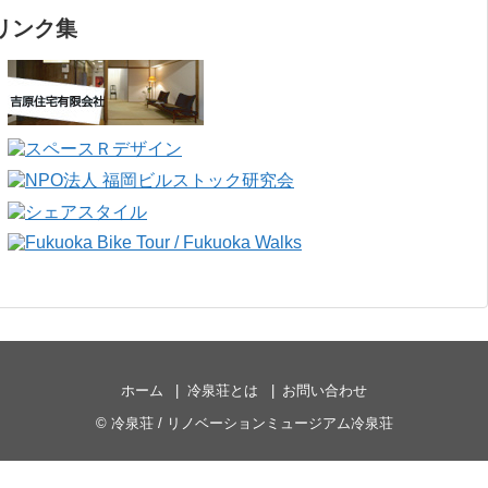
リンク集
ホーム
冷泉荘とは
お問い合わせ
©
冷泉荘 / リノベーションミュージアム冷泉荘