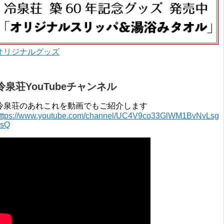
オリジナルグッズ
冷泉荘YouTubeチャンネル
冷泉荘のあれこれを動画でもご紹介します
ttps://www.youtube.com/channel/UC4V9co33GlWM1BvNvLsg
0sQ