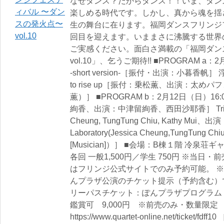
なぜダンス？だからダンス！！いま、ダン
楽しめる時代です。しかし、真から魂を揺
生の舞台に在ります。福岡ダンスフリンジ
回目を迎えます。いままさに沸騰する世界
ご実感ください。面白さ満載の「福岡ダン
vol.10」、乞うご期待!! ■PROGRAM a：2
-short version-［振付・出演：小暮香帆］
to rise up［振付：乗松薫、出演：太
薫）］ ■PROGRAM b：2月12日（日）16
絢香、出演：中津留絢香、西田沙耶香］ Tringe
Cheung, TungTung Chiu, Kathy Mui、出演
Laboratory(Jessica Cheung,TungTung Chiu
[Musician]）］ ■会場：B棟１階 冷泉
各回 一般1,500円／学生 750円 ※当
はフリンジ公式サイトでのみ予約可能。 
んプラザ公演のチケット提示（予約含む）
リーパスチケット：ぽんプラザプログラム
鑑賞可 9,000円 ※前売のみ・数量限定
https://www.quartet-online.net/tick