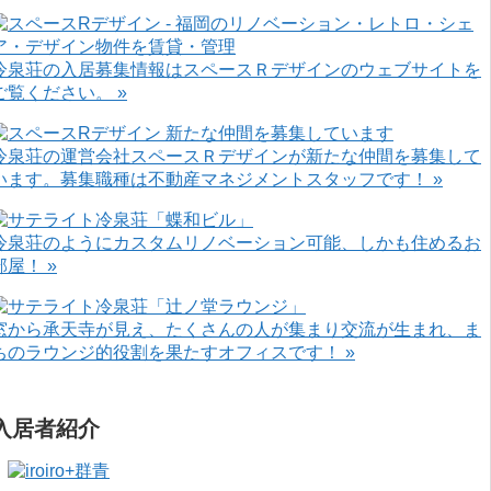
冷泉荘の入居募集情報はスペースＲデザインのウェブサイトを
ご覧ください。 »
冷泉荘の運営会社スペースＲデザインが新たな仲間を募集して
います。募集職種は不動産マネジメントスタッフです！ »
冷泉荘のようにカスタムリノベーション可能、しかも住めるお
部屋！ »
窓から承天寺が見え、たくさんの人が集まり交流が生まれ、ま
ちのラウンジ的役割を果たすオフィスです！ »
入居者紹介