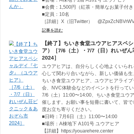
■会費：1,500円（紅茶・簡単なお菓子付き
■定員：10名
［詳細］X（旧Twitter） @ZpxZcNBVrWV
記事を読む
【終了】ちいき食堂ユウアヒアスペシ
ア）［7/6（土）・7/7（日）れいぜ
2024］
ユウアヒアは、自分らしく心地よくいられ
心して関わり合いながら、新しい価値も生
ちいき食堂ユウアヒア、ユウアヒアライブ
会、NVC体験会などのイベントを行って
7/6（土）11:00〜14:00、ちいき食
催します。お願い事を短冊に書いて、皆で
度お立ち寄りください。
■日時：7月6日（土）11:00〜14:00
■場所：A棟地下 A101号 ユウアヒア
【詳細】https://youarehere.center