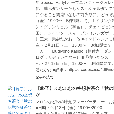
年 Special Party! オープニングト
他、地元ダンサーたちがスペシャルダンス
になること間違いなしの前夜祭に、どうぞお
（金）19:00〜、B棟1階にて。１ドリンク
ン・グァンリョル（韓国）、チェ・ビョン
国）、クイック・スィ・ブン（シンガポー
川三太、乗越たかお 他 ■インドネシア
在 ・2月11日（土）15:00〜 B棟1階
ーカー：Mugiyono Kasido（振付家・ダンサー）
ログラムディレクター） ■「強いダンス
へ ・2月12日（日）12:00〜、B棟1階
越たかお ■詳細：http://d-codex.asia/fdff/ind
記事を読む
【終了】ふむふむの空想お茶会「秋の
か」
マロンなど秋の味覚フレーバーティー、お
■日時：9月13日（金）19:00〜20:00
■会場：A棟地下1階 A101号 ユウアヒア