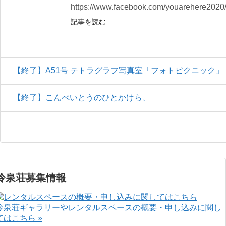
https://www.facebook.com/youarehere2020
記事を読む
【終了】A51号 テトラグラフ写真室「フォトピクニック」
【終了】こんぺいとうのひとかけら、
冷泉荘募集情報
冷泉荘ギャラリーやレンタルスペースの概要・申し込みに関し
てはこちら »