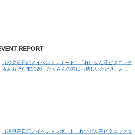
EVENT REPORT
（冷泉荘日記／イベントレポート）「れいぜん荘ピクニック
＆あおぞら市2026」たくさんの方にお越しいただき、あり
がとうございました！
（冷泉荘日記／イベントレポート）れいぜん荘ピクニック＆