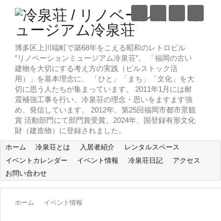
博多区上川端町で築68年をこえる昭和のレトロビル
”リノベーションミュージアム冷泉荘”。 「福岡の古い
建物を大切にする考え方の実践（ビルストック活
用）」を基本理念に、 「ひと」「まち」「文化」を大
切に思う人たちが集まっています。 2011年1月には耐
震補強工事を行い、冷泉荘の理念・思いをますます強
め、発信しています。 2012年、第25回福岡市都市景観
賞 活動部門にて部門賞受賞。2024年、国登録有形文化
財（建造物）に登録されました。
ホーム
冷泉荘とは
入居者紹介
レンタルスペース
イベントカレンダー
イベント情報
冷泉荘日記
アクセス
お問い合わせ
ホーム
イベント情報