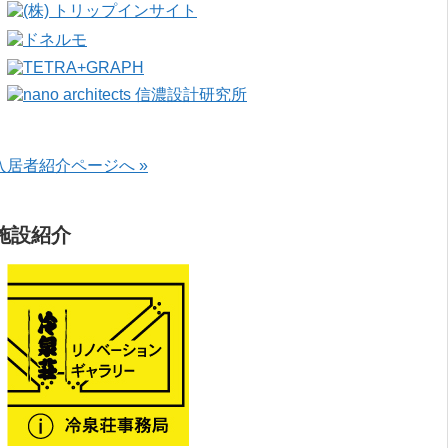
入居者紹介ページへ »
施設紹介