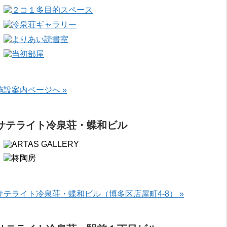
施設案内ページへ »
サテライト冷泉荘・蝶和ビル
サテライト冷泉荘・蝶和ビル（博多区店屋町4-8） »