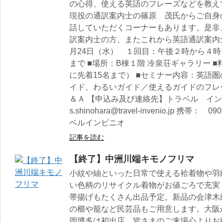
の心得、使える英語のフレーズなどを教え
現役の通訳案内士の篠原 茂氏からご自身
話していただくコーナーもあります。是非
訳案内士の方、またこれから英語通訳案内士
月24日（水） １回目：午後２時から４
まで ■場所：B棟１階 冷泉荘ギャラリー ■
に先着15名まで） ■セミナー内容：英語
イド、わるいガイド／使えるガイドのフレ
＆Ａ 【申込み及び連絡先】トラベル インビニ
s.shinohara@travel-invenio.jp 携帯：
ベルインビニオ
記事を読む
【終了】中洲川端キモノフリマ
小紋や紬といった日常で使える袷着物や羽
い色柄のリサイクル着物がお値ごろで充実
帯揚げもたくさん出品予定。新品の会津木
の櫛や籠など民芸品もご用意します。大阪
岡博多は初出店。皆さまのご来場心よりお