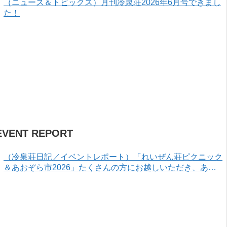
（ニュース＆トピックス）月刊冷泉荘2026年6月号できまし
た！
EVENT REPORT
（冷泉荘日記／イベントレポート）「れいぜん荘ピクニック
＆あおぞら市2026」たくさんの方にお越しいただき、あり
がとうございました！