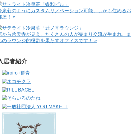
冷泉荘のようにカスタムリノベーション可能、しかも住めるお
部屋！ »
窓から承天寺が見え、たくさんの人が集まり交流が生まれ、ま
ちのラウンジ的役割を果たすオフィスです！ »
入居者紹介