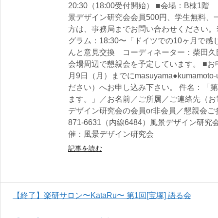
20:30（18:00受付開始） ■会場：B棟
景デザイン研究会会員500円、学生無料、一
方は、事務局までお問い合わせください。
グラム：18:30〜「ドイツでの10ヶ月で
んと意見交換 コーディネーター：柴田久氏／
会場周辺で懇親会を予定しています。 ■お
月9日（月）までにmasuyama●kumamoto
ださい）へお申し込み下さい。 件名：「第
ます。」／お名前／ご所属／ご連絡先（お電
デザイン研究会の会員or非会員／懇親会ご参
871-6631（内線6484）風景デザイン
催：風景デザイン研究会
記事を読む
【終了】楽研サロン〜KataRu〜 第1回[宝塚] 語る会