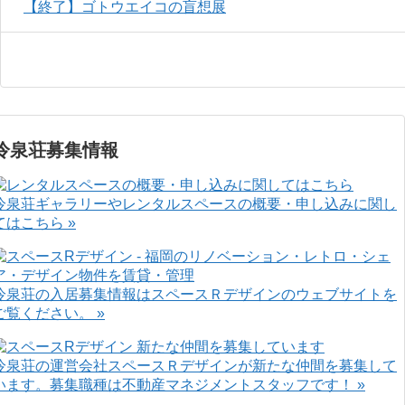
【終了】ゴトウエイコの盲想展
冷泉荘募集情報
冷泉荘ギャラリーやレンタルスペースの概要・申し込みに関し
てはこちら »
冷泉荘の入居募集情報はスペースＲデザインのウェブサイトを
ご覧ください。 »
冷泉荘の運営会社スペースＲデザインが新たな仲間を募集して
います。募集職種は不動産マネジメントスタッフです！ »