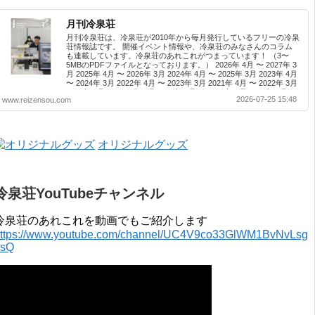
月刊冷泉荘
月刊冷泉荘は、冷泉荘が2010年から毎月発行しているフリーの冷泉
荘情報誌です。 開催イベント情報や、冷泉荘のみなさんのコラム
も連載しています。冷泉荘のあれこれがつまっています！ （3〜
5MBのPDFファイルとなっております。） 2026年 4月 〜 2027年 3
月 2025年 4月 〜 2026年 3月 2024年 4月 〜 2025年 3月 2023年 4月
〜 2024年 3月 2022年 4月 〜 2023年 3月 2021年 4月 〜 2022年 3月
2020年 4月 〜 2021年 3月 2019年 4月 〜 2020年 3月 2018年 4月 〜
2026-07-25 15:48
www.reizensou.com
2019年 3月 2017年 4月 〜 2018年 3月 2016年 4月 〜 2017年 3月
2015年 4月 〜 2016年 3月 2014年 4月 〜 2015年 3月 2013...
オリジナルグッズ
冷泉荘YouTubeチャンネル
冷泉荘のあれこれを動画でもご紹介します
ttps://www.youtube.com/channel/UC4V9co33GlWM1BvNvLsg
0sQ