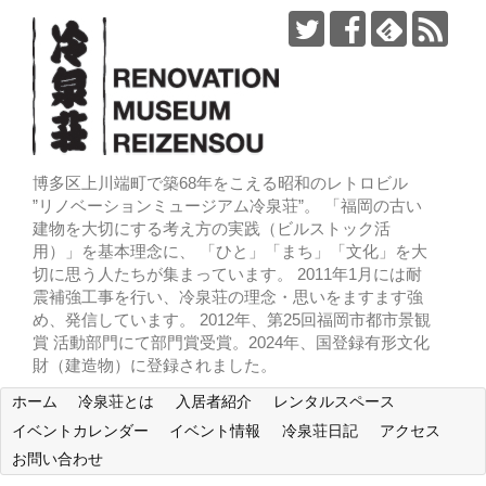
博多区上川端町で築68年をこえる昭和のレトロビル
”リノベーションミュージアム冷泉荘”。 「福岡の古い
建物を大切にする考え方の実践（ビルストック活
用）」を基本理念に、 「ひと」「まち」「文化」を大
切に思う人たちが集まっています。 2011年1月には耐
震補強工事を行い、冷泉荘の理念・思いをますます強
め、発信しています。 2012年、第25回福岡市都市景観
賞 活動部門にて部門賞受賞。2024年、国登録有形文化
財（建造物）に登録されました。
ホーム
冷泉荘とは
入居者紹介
レンタルスペース
イベントカレンダー
イベント情報
冷泉荘日記
アクセス
お問い合わせ