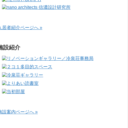
入居者紹介ページへ »
施設紹介
施設案内ページへ »