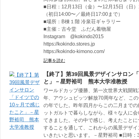
■日程：12月13日（金）〜12月15日（日）11:
（初日14:00〜／最終日17:00まで）
■場所：B棟１階 冷泉荘ギャラリー
■主催：古今堂 ふだん着物屋
Instagram @kokindo2015
https://kokindo.stores.jp
https://kokindo-kimono.com/
記事を読む
【終了】第39回風景デザインサロン「
と」－星野裕司 熊本大学准教授
ワールドカップ優勝、第一次世界大戦開戦1
年、アウシュビッツ解放70周年など、こ
の年でした。昨年四月からこの二月までの
ットガルトで暮らしながら、様々な人に会
てきました。その中で感じ、考えたことに
することを通して、これからの風景デザイ
いきたいと思います。－星野裕司 ■日時：3月