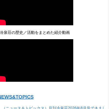
↓冷泉荘の歴史／活動をまとめた紹介動画
NEWS&TOPICS
（ニュース＆トピックス）月刊冷泉荘2026年8月号できまし