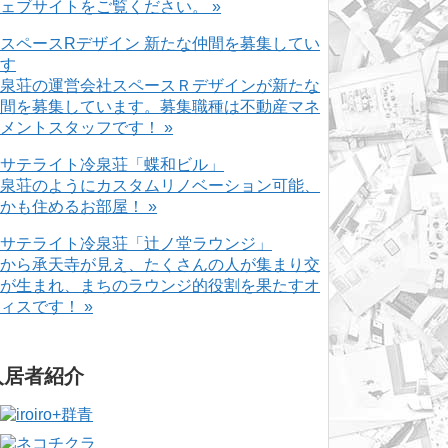
ェブサイトをご覧ください。 »
泉荘の運営会社スペースＲデザインが新たな
間を募集しています。募集職種は不動産マネ
メントスタッフです！ »
泉荘のようにカスタムリノベーション可能、
かも住めるお部屋！ »
から承天寺が見え、たくさんの人が集まり交
が生まれ、まちのラウンジ的役割を果たすオ
ィスです！ »
入居者紹介