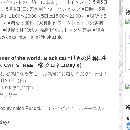
示・イベントの「旅」に出ます。 【イベント】5月5日
 、5月6日(日) 家具制作ワークショップ ■日時：5月
1:00〜20:00（5日は15:00〜21:00） ■場所：B
ース ■料金：無料（家具制作ワークショップのみ有
憶 ■後援：NPO法人 福岡ビルストック研究会 ■問合
ioku.info/ info@kioku.info
rner of the world. Black cat “世界の片隅に生
CAT STREET ⑨ クロネコDay’s］
いけど気になる方も、お気軽にお越しくださいませ！
3月23日（日）
、18:00までです）
ギャラリー
beauty noise Record/ （トイピアノ、ハーモニカ）
冷
days
h
G