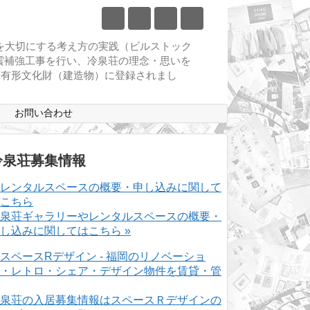
物を大切にする考え方の実践（ビルストック
耐震補強工事を行い、冷泉荘の理念・思いを
登録有形文化財（建造物）に登録されまし
ス
お問い合わせ
冷泉荘募集情報
泉荘ギャラリーやレンタルスペースの概要・
し込みに関してはこちら »
泉荘の入居募集情報はスペースＲデザインの