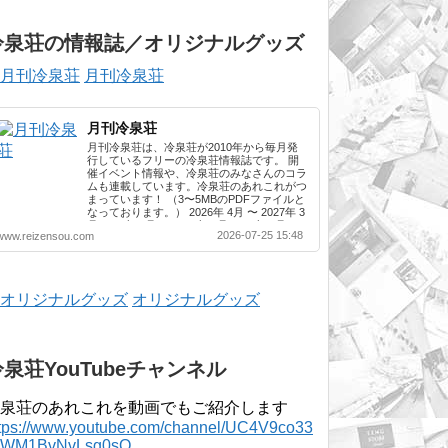
冷泉荘の情報誌／オリジナルグッズ
月刊冷泉荘
月刊冷泉荘
月刊冷泉荘は、冷泉荘が2010年から毎月発
行しているフリーの冷泉荘情報誌です。 開
催イベント情報や、冷泉荘のみなさんのコラ
ムも連載しています。冷泉荘のあれこれがつ
まっています！ （3〜5MBのPDFファイルと
なっております。） 2026年 4月 〜 2027年 3
月 2025年 4月 〜 2026年 3月 2024年 4月 〜
2026-07-25 15:48
www.reizensou.com
2025年 3月 2023年 4月 〜 2024年 3月 2022
年 4月 〜 2023年 3月 2021年 4月 〜 2022年
3月 2020年 4月 〜 2021年 3月 2019年 4月 〜
2020年 3月 2018年 4月 〜 2019年 3月 2017
年 4月 〜 2018年 3月 2016年 4月 〜 2017年
オリジナルグッズ
3月 2015年 4月 〜 2016年 3月 2014年 4月 〜
2015年 3月 2013...
冷泉荘YouTubeチャンネル
泉荘のあれこれを動画でもご紹介します
ttps://www.youtube.com/channel/UC4V9co33
lWM1BvNvLsg0sQ