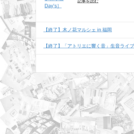
記事を読む
【終了】木ノ花マルシェ in 福岡
【終了】「アトリエに響く音」生音ライブ：樽