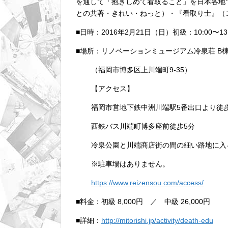
を通して「抱きしめて看取ること」を日本各地
との共著・きれい・ねっと）・『看取り士』（
■日時：2016年2月21日（日）初級：10:00〜13:
■場所：リノベーションミュージアム冷泉荘 B
（福岡市博多区上川端町9-35）
【アクセス】
福岡市営地下鉄中洲川端駅5番出口より徒
西鉄バス川端町博多座前徒歩5分
冷泉公園と川端商店街の間の細い路地に入
※駐車場はありません。
https://www.reizensou.com/access/
■料金：初級 8,000円 ／ 中級 26,000円
■詳細：
http://mitorishi.jp/activity/death-edu