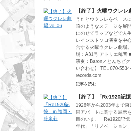
【終了】火曜ウクレレ劇場 
うたとウクレレをベース
箱のようなステージを展開
にのせてラップなどで人
レインストソロ演奏を中心に
合する火曜ウクレレ劇場。 ■
場：A31号 アトリエ穂音 
演奏：Baron／とんちピクルス
い合わせ】 TEL 070-553
records.com
記事を読む
【終了】「Re1920記
1926年から2003年ま
同アパートに関する展示を
目のいま、「Re1920記
年代」「リノベーション