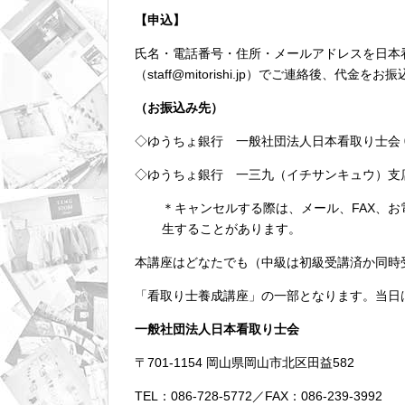
【申込】
氏名・電話番号・住所・メールアドレスを日本看取り
（staff@mitorishi.jp）でご連絡後、代金を
（お振込み先）
◇ゆうちょ銀行 一般社団法人日本看取り士会 0139
◇ゆうちょ銀行 一三九（イチサンキュウ）支店 
＊キャンセルする際は、メール、FAX、
生することがあります。
本講座はどなたでも（中級は初級受講済か同時
「看取り士養成講座」の一部となります。当日
一般社団法人日本看取り士会
〒701-1154 岡山県岡山市北区田益582
TEL：086-728-5772／FAX：086-239-3992