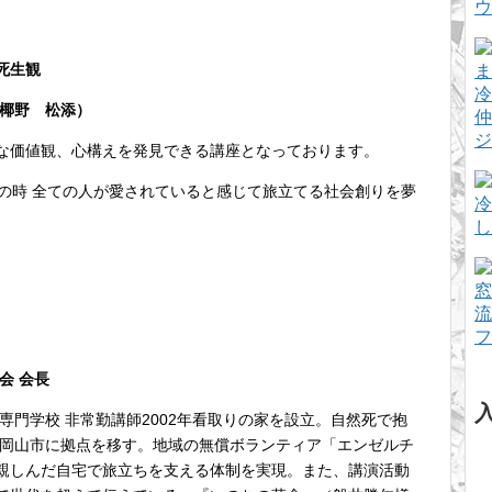
ウ
死生観
冷
 椰野 松添）
仲
ジ
な価値観、心構えを発見できる講座となっております。
の時 全ての人が愛されていると感じて旅立てる社会創りを夢
冷
し
窓
流
フ
会 会長
専門学校 非常勤講師2002年看取りの家を設立。自然死で抱
県岡山市に拠点を移す。地域の無償ボランティア「エンゼルチ
親しんだ自宅で旅立ちを支える体制を実現。また、講演活動