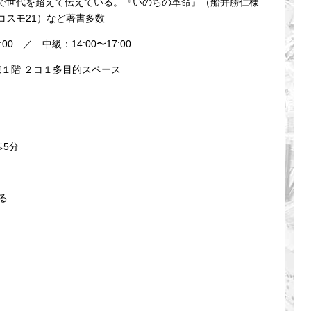
で世代を超えて伝えている。『いのちの革命』（船井勝仁様
コスモ21）など著書多数
00 ／ 中級：14:00〜17:00
棟１階 ２コ１多目的スペース
歩5分
る