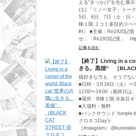
える“きっかけ”を生む展
(土) 「リノベ女子」トーク
5日、6日、7日（土・日・月）1
棟１階 ２コ１多目的スペ
料） ■主催：Re1920記
せ：「Re1920記憶」 http://k
記事を読む
【終了】Living in a co
きる。黒猫” ［BLACK 
猫好きな方も、そうでな
■日時：3月18日（火）〜
12:00〜19:00（最終日は
■場所：B棟１階 冷泉荘
■入場料：無料
■バックサウンド /simple 
クロネコDay’s
［Instagram］ @kuroneko