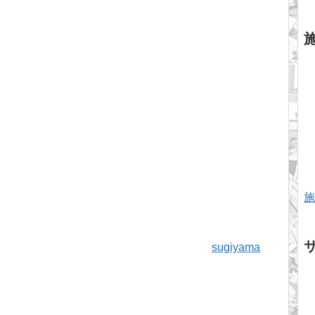
施
sugiyama