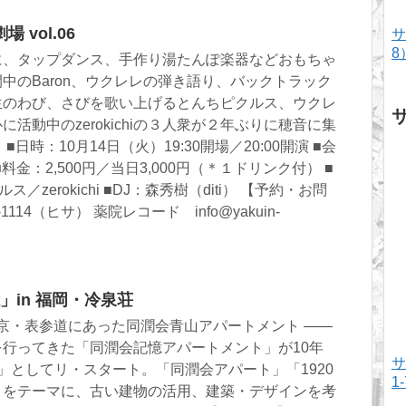
vol.06
サ
8
に、タップダンス、手作り湯たんぽ楽器などおもちゃ
中のBaron、ウクレレの弾き語り、バックトラック
生のわび、さびを歌い上げるとんちピクルス、ウクレ
活動中のzerokichiの３人衆が２年ぶりに穂音に集
日時：10月14日（火）19:30開場／20:00開演 ■会
■料金：2,500円／当日3,000円（＊１ドリンク付） ■
／zerokichi ■DJ：森秀樹（diti） 【予約・お問
4-1114（ヒサ） 薬院レコード info@yakuin-
憶」in 福岡・冷泉荘
で東京・表参道にあった同潤会青山アパートメント ——
行ってきた「同潤会記憶アパートメント」が10年
サ
憶」としてリ・スタート。「同潤会アパート」「1920
1
」をテーマに、古い建物の活用、建築・デザインを考