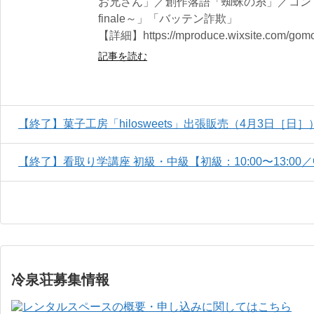
お兄さん」／創作落語「蜘蛛の糸」／コン
finale～」「バッテン詐欺」
【詳細】https://mproduce.wixsite.com/gom
記事を読む
【終了】菓子工房「hilosweets」出張販売（4月3日［日］
【終了】看取り学講座 初級・中級【初級：10:00〜13:00／中級
冷泉荘募集情報