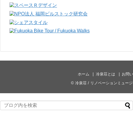
ホーム
冷泉荘とは
お問
©
冷泉荘 / リノベーションミュー