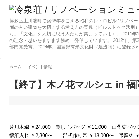
博多区上川端町で築68年をこえる昭和のレトロビル ”リノベー
岡の古い建物を大切にする考え方の実践（ビルストック活用）
ち」「文化」を大切に思う人たちが集まっています。 2011
の理念・思いをますます強め、発信しています。 2012年、第
部門賞受賞。2024年、国登録有形文化財（建造物）に登録さ
ホーム
イベント情報
【終了】木ノ花マルシェ in 福
片貝木綿 ￥24,000 刺し子バッグ ￥11,000 山葡萄バッグ
懐紙入れ ￥2,300〜 二部式作り帯 ￥18,000〜 帯留め ￥