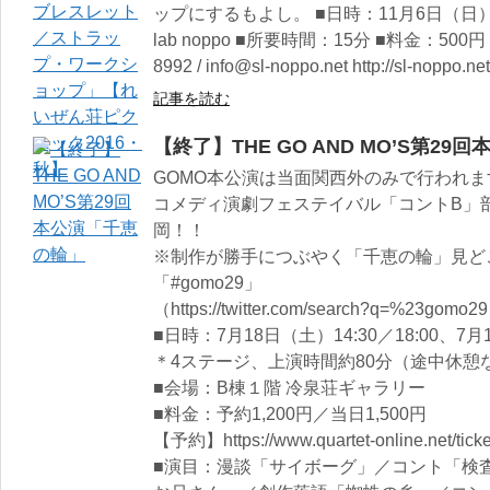
ップにするもよし。 ■日時：11月6日（日）11:0
lab noppo ■所要時間：15分 ■料金：500円 ［sh
8992 / info@sl-noppo.net http://sl-noppo.net
記事を読む
【終了】THE GO AND MO’S第2
GOMO本公演は当面関西外のみで行われま
コメディ演劇フェステイバル「コントB」
岡！！
※制作が勝手につぶやく「千恵の輪」見どこ
「#gomo29」
（https://twitter.com/search?q=%23gomo2
■​日時：7月18日（土）14:30／18:00、7月1
＊4ステージ、上演時間約80分（途中休憩
■会場：B棟１階 冷泉荘ギャラリー
■料金：予約1,200円／当日1,500円
【予約】https://www.quartet-online.net/
■演目：漫談「サイボーグ」／コント「検