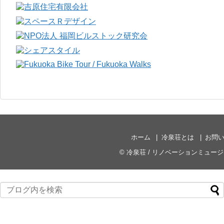
ホーム
冷泉荘とは
お問
©
冷泉荘 / リノベーションミュー