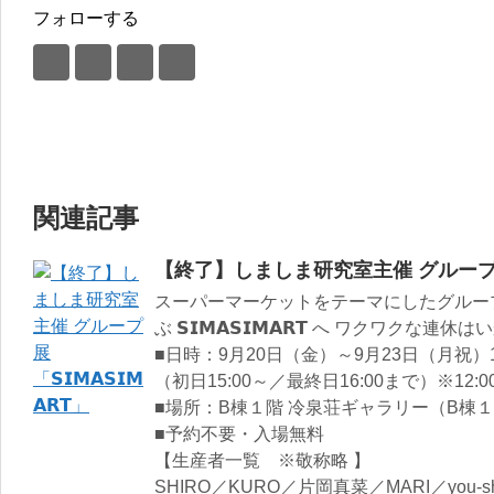
フォローする
関連記事
【終了】しましま研究室主催 グループ展「𝗦𝗜
スーパーマーケットをテーマにしたグルー
ぶ 𝗦𝗜𝗠𝗔𝗦𝗜𝗠𝗔𝗥𝗧 へ ワクワクな連
■日時：9月20日（金）～9月23日（月祝）10:
（初日15:00～／最終日16:00まで）※12:0
■場所：B棟１階 冷泉荘ギャラリー（B棟１
■予約不要・入場無料
【生産者一覧 ※敬称略 】
SHIRO／KURO／片岡真菜／MARI／yo