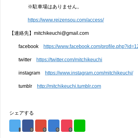
※駐車場はありません。
https://www.reizensou.com/access/
【連絡先】mitchikeuchi@gmail.com
facebook
https://www.facebook.com/profile.php?id=
twitter
https://twitter.com/mitchikeuchi
instagram
https://www.instagram.com/mitchikeuchi/
tumblr
http://mitchikeuchi.tumblr.com
シェアする
0
0
0
0