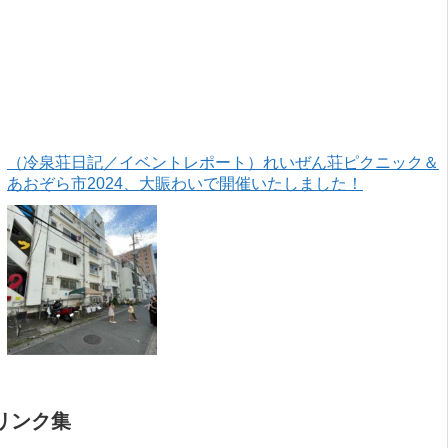
（冷泉荘日記／イベントレポート）れいぜん荘ピクニック＆
あおぞら市2024、大賑わいで開催いたしました！
リンク集