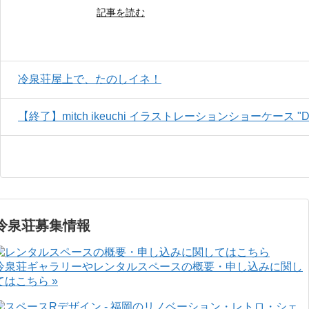
記事を読む
冷泉荘屋上で、たのしイネ！
【終了】mitch ikeuchi イラストレーションショーケース "DRA
冷泉荘募集情報
冷泉荘ギャラリーやレンタルスペースの概要・申し込みに関し
てはこちら »