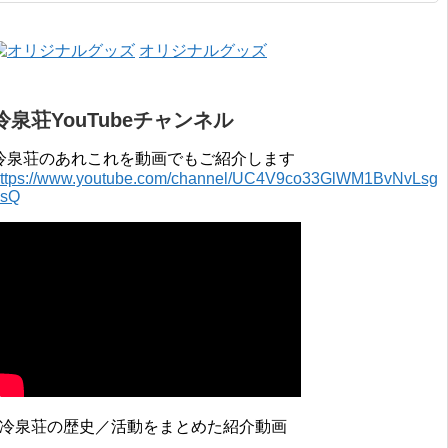
2015年 4月 〜 2016年 3月 2014年 4月 〜 2015年 3月 2013...
オリジナルグッズ
冷泉荘YouTubeチャンネル
冷泉荘のあれこれを動画でもご紹介します
ttps://www.youtube.com/channel/UC4V9co33GlWM1BvNvLsg
0sQ
↓冷泉荘の歴史／活動をまとめた紹介動画