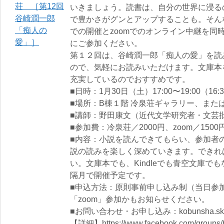
いきましょう。読書は、自分の世界に浸る
で豊かさがグンとアップすることも。そん
での開催とzoomでのオンライン中継を同
にご参加ください。
第１２回は、谷崎潤一郎「痴人の愛」を読
ので、気軽にお読みいただけます。文庫本
充実しているのでおすすめです。
■日時：1月30日（土）17:00〜19:00（16
■場所：B棟１階 冷泉荘ギャラリー、または
■講師：野田康文（近代文学研究者・文芸
■参加費：冷泉荘／2000円、zoom／1500
■内容：小説を読んできてもらい、参加者
説の読みを楽しく深めていきます。できれ
い。文庫本でも、Kindleでも青空文庫
隔月で開催予定です。
■申込方法：原則事前申し込み制（当日参
「zoom」参加かもお知らせください。
■お問い合わせ・お申し込み：kobunsha.sky@
【詳細】https://www.facebook.com/groups/