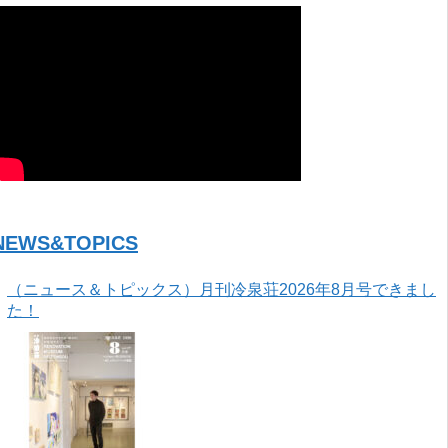
NEWS&TOPICS
（ニュース＆トピックス）月刊冷泉荘2026年8月号できまし
た！