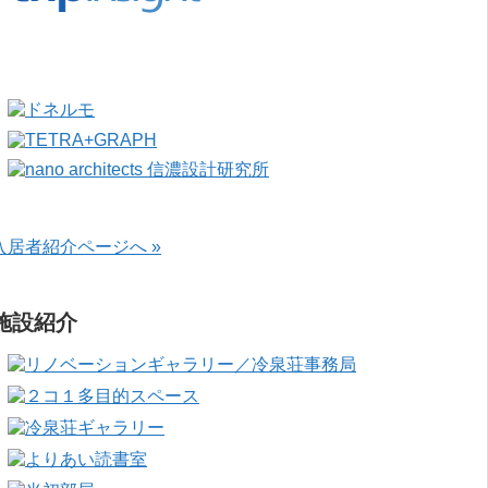
入居者紹介ページへ »
施設紹介