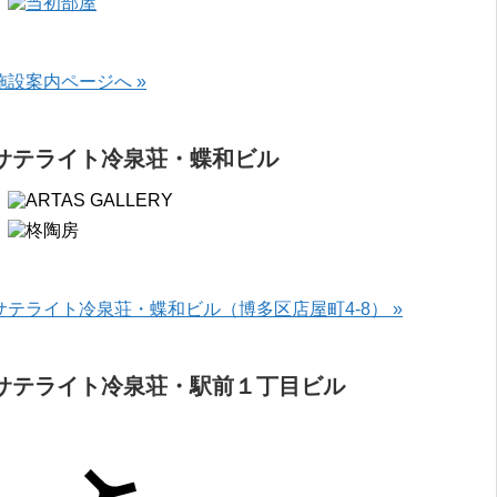
施設案内ページへ »
サテライト冷泉荘・蝶和ビル
サテライト冷泉荘・蝶和ビル（博多区店屋町4-8） »
サテライト冷泉荘・駅前１丁目ビル