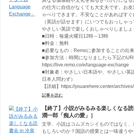
異なる価値観や文化を知るきっかけになる
の仕方に自信がなくても大丈夫です。お友
ゃべりできます。不安なことがあればすぐ
（英語が話せます）にいつでもおっしゃっ
やさしい英語で楽しくおしゃべりしましょ
■日時：毎週火曜日12時～13時
■料金：無料
■必要なもの：Remoに参加することの出
■参加方法：時間になりましたら下記のUR
https://live.remo.co/e/language-exchange
■対象者：やさしい日本語や、やさしい英
日本人問わず）
【詳細】https://youarehere.center/archives
記事を読む
【終了】小説がみるみる楽しくなる読書会
潤一郎「痴人の愛」］
文学、小説はコムズカシイものではなく、
もしろいのか？国語の授業とは一味違うや