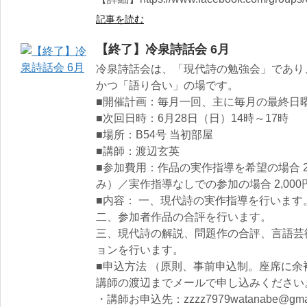
記事を読む
【終了】冷泉詩話会 6月
冷泉詩話会は、「現代詩の勉強会」であり
かつ「語り合い」の場です。
■開催計画：毎月一回、主に毎月の最終日曜
■次回日時：6月28日（日）14時～17時
■場所：B54号 当初部屋
■講師：渡辺玄英
■参加費用：作品の実作指導を希望の場合 2
み）／実作指導なしでの参加の場合 2,000
■内容： 一、現代詩の実作指導を行います
二、参加者作品の合評を行います。
三、現代詩の解説、問題作の合評、言語芸
ョンを行います。
■申込方法 （原則、事前申込制。座席に
講師の渡辺までメールで申し込みください
・講師お申込先：zzzz7979watanabe@gmai