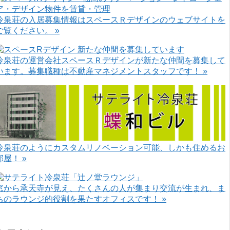
冷泉荘の入居募集情報はスペースＲデザインのウェブサイトを
ご覧ください。 »
冷泉荘の運営会社スペースＲデザインが新たな仲間を募集して
います。募集職種は不動産マネジメントスタッフです！ »
冷泉荘のようにカスタムリノベーション可能、しかも住めるお
部屋！ »
窓から承天寺が見え、たくさんの人が集まり交流が生まれ、ま
ちのラウンジ的役割を果たすオフィスです！ »