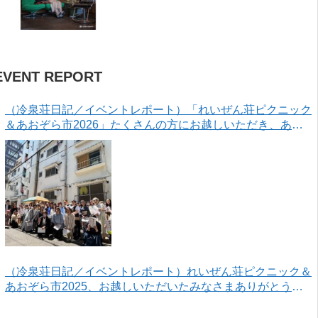
EVENT REPORT
（冷泉荘日記／イベントレポート）「れいぜん荘ピクニック
＆あおぞら市2026」たくさんの方にお越しいただき、あり
がとうございました！
（冷泉荘日記／イベントレポート）れいぜん荘ピクニック＆
あおぞら市2025、お越しいただいたみなさまありがとうご
ざいました！