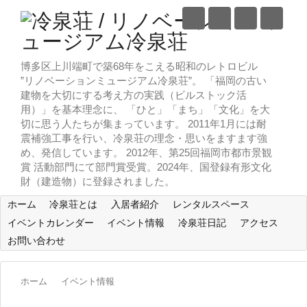
博多区上川端町で築68年をこえる昭和のレトロビル
”リノベーションミュージアム冷泉荘”。 「福岡の古い
建物を大切にする考え方の実践（ビルストック活
用）」を基本理念に、 「ひと」「まち」「文化」を大
切に思う人たちが集まっています。 2011年1月には耐
震補強工事を行い、冷泉荘の理念・思いをますます強
め、発信しています。 2012年、第25回福岡市都市景観
賞 活動部門にて部門賞受賞。2024年、国登録有形文化
財（建造物）に登録されました。
ホーム
冷泉荘とは
入居者紹介
レンタルスペース
イベントカレンダー
イベント情報
冷泉荘日記
アクセス
お問い合わせ
ホーム
イベント情報