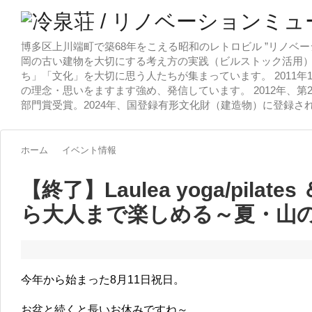
博多区上川端町で築68年をこえる昭和のレトロビル ”リノベー
岡の古い建物を大切にする考え方の実践（ビルストック活用）
ち」「文化」を大切に思う人たちが集まっています。 2011
の理念・思いをますます強め、発信しています。 2012年、第
部門賞受賞。2024年、国登録有形文化財（建造物）に登録さ
ホーム
イベント情報
【終了】Laulea yoga/pilate
ら大人まで楽しめる～夏・山
今年から始まった8月11日祝日。
お盆と続くと長いお休みですね～