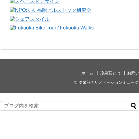
ホーム
冷泉荘とは
お問
©
冷泉荘 / リノベーションミュー