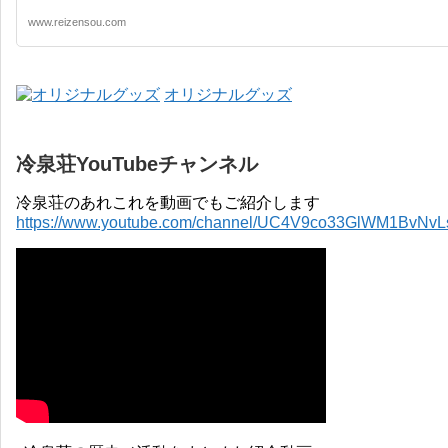
www.reizensou.com
オリジナルグッズ
冷泉荘YouTubeチャンネル
冷泉荘のあれこれを動画でもご紹介します
https://www.youtube.com/channel/UC4V9co33GlWM1BvNv