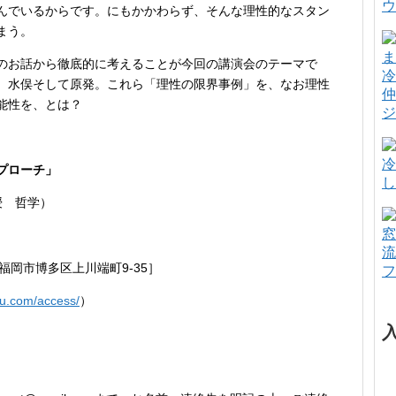
ウ
んでいるからです。にもかかわらず、そんな理性的なスタン
まう。
のお話から徹底的に考えることが今回の講演会のテーマで
冷
、水俣そして原発。これら「理性の限界事例」を、なお理性
仲
能性を、とは？
ジ
冷
プローチ」
し
授 哲学）
窓
流
福岡市博多区上川端町9-35］
フ
com/access/
）