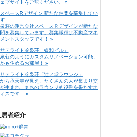
ェブサイトをご覧ください。 »
泉荘の運営会社スペースＲデザインが新たな
間を募集しています。募集職種は不動産マネ
メントスタッフです！ »
泉荘のようにカスタムリノベーション可能、
かも住めるお部屋！ »
から承天寺が見え、たくさんの人が集まり交
が生まれ、まちのラウンジ的役割を果たすオ
ィスです！ »
入居者紹介