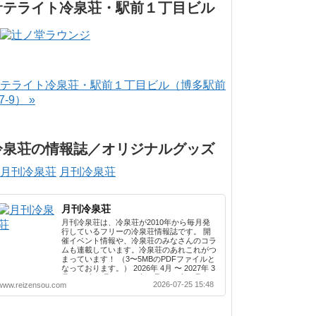
サテライト冷泉荘・駅前１丁目ビル
テライト冷泉荘・駅前１丁目ビル（博多駅前
-7-9） »
冷泉荘の情報誌／オリジナルグッズ
月刊冷泉荘
月刊冷泉荘
月刊冷泉荘は、冷泉荘が2010年から毎月発
行しているフリーの冷泉荘情報誌です。 開
催イベント情報や、冷泉荘のみなさんのコラ
ムも連載しています。冷泉荘のあれこれがつ
まっています！ （3〜5MBのPDFファイルと
なっております。） 2026年 4月 〜 2027年 3
月 2025年 4月 〜 2026年 3月 2024年 4月 〜
2026-07-25 15:48
www.reizensou.com
2025年 3月 2023年 4月 〜 2024年 3月 2022
年 4月 〜 2023年 3月 2021年 4月 〜 2022年
3月 2020年 4月 〜 2021年 3月 2019年 4月 〜
2020年 3月 2018年 4月 〜 2019年 3月 2017