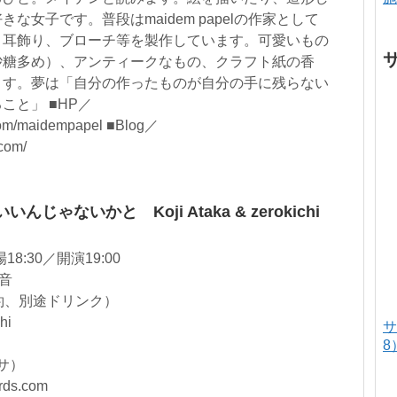
な女子です。普段はmaidem papelの作家として
、耳飾り、ブローチ等を製作しています。可愛いもの
砂糖多め）、アンティークなもの、クラフト紙の香
ます。夢は「自分の作ったものが自分の手に残らない
こと」 ■HP／
.com/maidempapel ■Blog／
com/
じゃないかと Koji Ataka & zerokichi
8:30／開演19:00
穂音
予約、別途ドリンク）
hi
サ
8
ヒサ）
rds.com