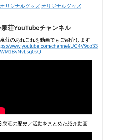
年 4月 〜 2018年 3月 2016年 4月 〜 2017年
オリジナルグッズ
3月 2015年 4月 〜 2016年 3月 2014年 4月 〜
2015年 3月 2013...
冷泉荘YouTubeチャンネル
泉荘のあれこれを動画でもご紹介します
ttps://www.youtube.com/channel/UC4V9co33
lWM1BvNvLsg0sQ
冷泉荘の歴史／活動をまとめた紹介動画