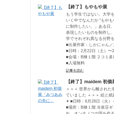
【終了】もやもや展
もう学生ではない。大学
いく中でなんだか ”もや
に制作したい。」ある日
表現したいものを制作し、
学でそれぞれ異なる分野
■出展作家：しかにゃん／
■日時：2月22日（土）〜27
■会場：B棟１階 ２コ１
■入場無料
記事を読む
【終了】maidem 初
＋＋＋ 世界から離された
ていました ＋＋＋ 絵と
✦ ■日時：6月28日（火）～
■場所：B棟１階 冷泉荘ギャラ
れ。オンナノコの国を作