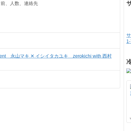
名前、人数、連絡先
サ
1
ent 永山マキ ✕ イシイタカユキ zerokichi with 西村