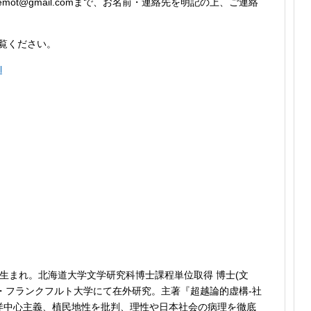
emot@gmail.comまで、お名前・連絡先を明記の上、ご連絡
覧ください。
l
県生まれ。北海道大学文学研究科博士課程単位取得 博士(文
イツ・フランクフルト大学にて在外研究。主著『超越論的虚構-社
西洋中心主義、植民地性を批判、理性や日本社会の病理を徹底