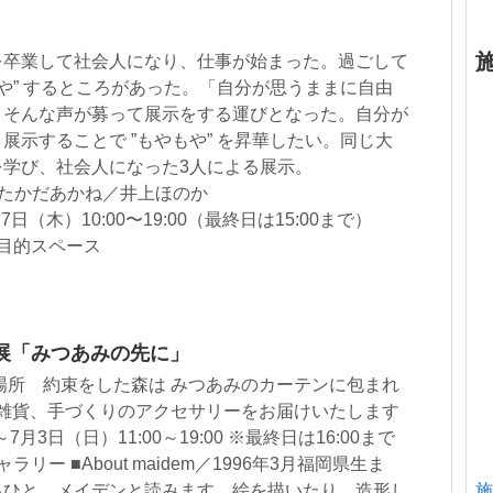
を卒業して社会人になり、仕事が始まった。過ごして
もや” するところがあった。「自分が思うままに自由
、そんな声が募って展示をする運びとなった。自分が
展示することで ”もやもや” を昇華したい。同じ大
を学び、社会人になった3人による展示。
たかだあかね／井上ほのか
日（木）10:00〜19:00（最終日は15:00まで）
多目的スペース
個展「みつあみの先に」
場所 約束をした森は みつあみのカーテンに包まれ
紙雑貨、手づくりのアクセサリーをお届けいたします
7月3日（日）11:00～19:00 ※最終日は16:00まで
リー ■About maidem／1996年3月福岡県生ま
るひと。メイデンと読みます。絵を描いたり、造形し
施