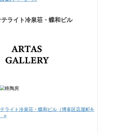
サテライト冷泉荘・蝶和ビル
テライト冷泉荘・蝶和ビル（博多区店屋町4-
） »