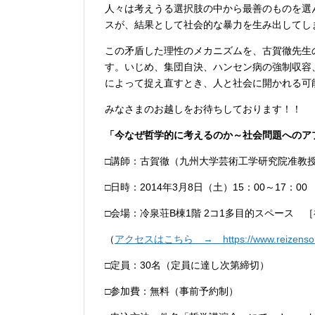
人々は考えうる選択肢の中から最善のものを選
スが、結果として社会的な暴力を生み出してし
この矛盾した理性のメカニズムを、古賀徹先生
す。いじめ、集団自決、ハンセン病の強制収容
によって捉え直すとき、人と社会に開かれる可
みなさまのお越しをお待ちしております！！
「今なぜ哲学的に考えるのか～社会問題へのア
□講師：古賀徹（九州大学芸術工学研究院准教
□日時：2014年3月8日（土）15：00～17：00
□会場：冷泉荘B棟1階 2コ1多目的スペース ［
（
アクセスはこちら → https://www.reizensou.
□定員：30名（定員に達し次第締切）
□参加費：無料（事前予約制）