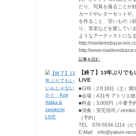
たり、写真を撮ることが好き
カードやレターセットや
を作ること、甘いもの（
り、音楽などを愛してい
ようなアーティストになる
http://maidemsbazar.wix
http://www.maidemsbazar.
記事を読む
【終了】13年ぶりでもいいん
LIVE
■日時：2月18日（土）開場1
■会場：A31号 アトリエ
■料金：3,000円（※要
■演奏：安宅浩司／zerokic
［予約］
TEL 070-5534-1114（
E-Mail info@yakuin-reco