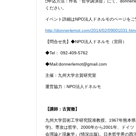
□申込方法：件名「哲学講演会」にて、donnerl
ください。
イベント詳細はNPO法人ドネルモのページをご
http://donnerlemot.com/2014/02/09001031.htm
【問合せ先】◆NPO法人ドネルモ（宮田）
◆Tel： 092-409-5762
◆Mail:donnerlemot@gmail.com
主催：九州大学古賀研究室
運営協力：NPO法人ドネルモ
【講師：古賀徹】
九州大学芸術工学研究院准教授。1967年熊本
学)。専攻は哲学。2000年から2001年、ド
会理論と現象学』(情況出版)。日本哲学界の