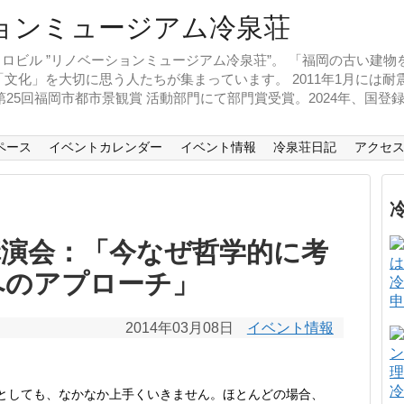
ロビル ”リノベーションミュージアム冷泉荘”。 「福岡の古い建
文化」を大切に思う人たちが集まっています。 2011年1月には
、第25回福岡市都市景観賞 活動部門にて部門賞受賞。2024年、国
ペース
イベントカレンダー
イベント情報
冷泉荘日記
アクセ
講演会：「今なぜ哲学的に考
へのアプローチ」
冷
申
2014年03月08日
イベント情報
冷
としても、なかなか上手くいきません。ほとんどの場合、