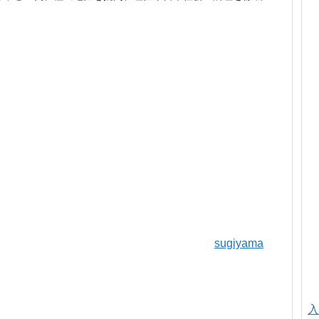
sugiyama
入