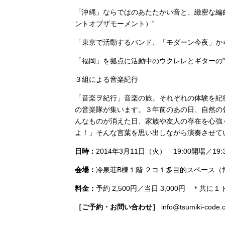
「沖縄」ならではのあたたかい音と、緻密な編曲、即興性
ントオブザモーメント）”
「東京で活動するバンド、「モダーン今夜」から”
「福岡」を拠点に活動中のウクレレとギターの”zerok
３組による音楽紀行
「音楽ヲ紀行」音楽の旅。それぞれの体験を紀
の音楽隊が集います。３年前のあの日、自然の
んなものが消えた日、家族や友人の存在を心強
よ！」そんな言葉を思い出しながら演奏させ
日時：
2014年3月11日（火） 19:00開場／19:
会場：
冷泉荘B棟１階 ２コ１多目的スペース（博
料金：
予約 2,500円／当日 3,000円 ＊共に
［ご予約・お問い合わせ］
info@tsumiki-code.