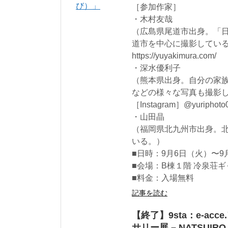
［参加作家］
・木村友哉
（広島県尾道市出身。「
道市を中心に撮影してい
https://yuyakimura.com/
・深水優利子
（熊本県出身。自分の家
などの様々な写真も撮影
［Instagram］@yuriphoto
・山田晶
（福岡県北九州市出身。
いる。）
■日時：9月6日（火）〜9月1
■会場：B棟１階 冷泉荘
■料金：入場無料
記事を読む
【終了】9sta：e-ac
サリー展 – NATSUIRO