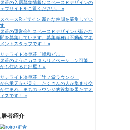
泉荘の入居募集情報はスペースＲデザインの
ェブサイトをご覧ください。 »
泉荘の運営会社スペースＲデザインが新たな
間を募集しています。募集職種は不動産マネ
メントスタッフです！ »
泉荘のようにカスタムリノベーション可能、
かも住めるお部屋！ »
から承天寺が見え、たくさんの人が集まり交
が生まれ、まちのラウンジ的役割を果たすオ
ィスです！ »
入居者紹介