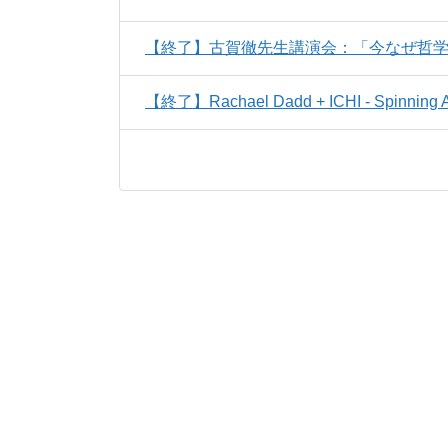
【終了】古賀徹先生講演会：「今なぜ哲
【終了】Rachael Dadd + ICHI - Spinning A