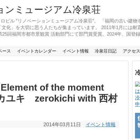
ロビル ”リノベーションミュージアム冷泉荘”。 「福岡の古い建
文化」を大切に思う人たちが集まっています。 2011年1月には
、第25回福岡市都市景観賞 活動部門にて部門賞受賞。2024年、国
ペース
イベントカレンダー
イベント情報
冷泉荘日記
アクセ
ent of the moment
 zerokichi with 西村
冷
申
2014年03月11日
イベント情報