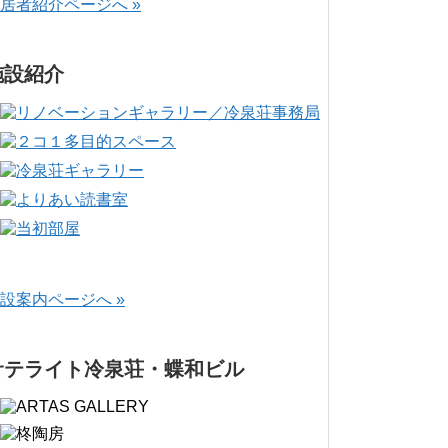
居者紹介ページへ »
施設紹介
設案内ページへ »
サテライト冷泉荘・蝶和ビル