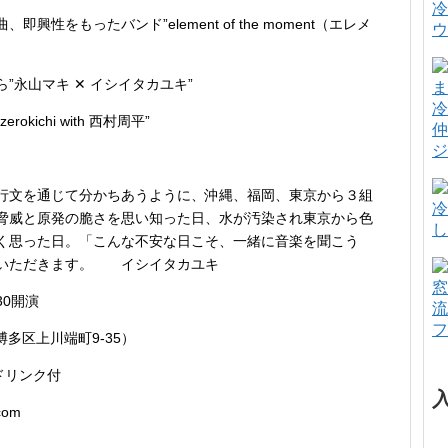
冷
をもったバンド”element of the moment（エレメ
ウ
永山マキ ✕ イシイタカユキ”
冷
ichi with 西村周平”
仲
ジ
行文を通じて分かちあうように、沖縄、福岡、東京から３組
冷
脅威と原発の脆さを思い知った日、水が汚染され東京から色
し
く思った日。「こんな不安な日こそ、一緒に音楽を聞こう
ていただきます。 イシイタカユキ
窓
30開演
流
フ
多区上川端町9-35）
１ドリンク付
com