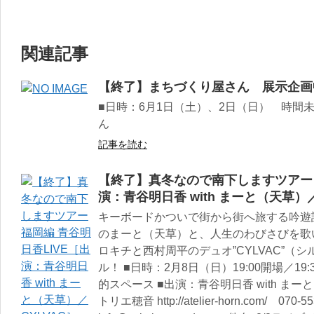
関連記事
【終了】まちづくり屋さん 展示企画
■日時：6月1日（土）、2日（日） 時間未
ん
記事を読む
【終了】真冬なので南下しますツアー 
演：青谷明日香 with まーと（天草）／
キーボードかついで街から街へ旅する吟遊
のまーと（天草）と、人生のわびさびを歌い
ロキチと西村周平のデュオ”CYLVAC”（
ル！ ■日時：2月8日（日）19:00開場／19
的スペース ■出演：青谷明日香 with まー
トリエ穂音 http://atelier-horn.com/