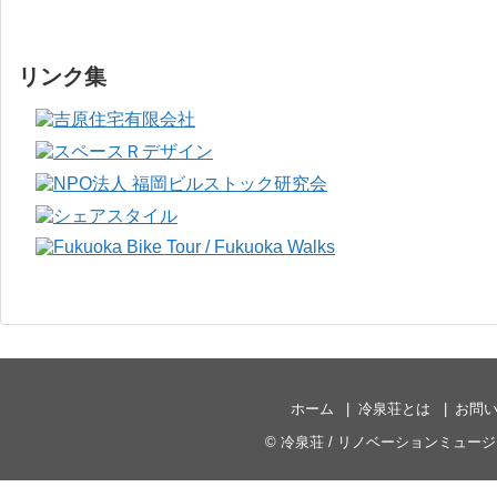
リンク集
ホーム
冷泉荘とは
お問
©
冷泉荘 / リノベーションミュー