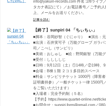
info@yakuin-records.com 件名 
タカナ表記にて）／お電話番号／ご予約人
上、メールをお送りください。
記事を読む
【終了】sunpiri 04 「ちぃちぃ」
■脚本：谷岡紗智（ぐにゃり） ■演出：
■出演：石井実可子（万能グローブ ガラ
司／こぺし（サンピリ）
■美術：おしゅし ■絵：野間銀智（万能
■受付：ししししじ
■日時：9月12日（土）①14時／②19時、9
■会場：B棟１階 ２コ１多目的スペース
■料金：サンピリチケット 1000円（障害
証明書持参）／一般チケット一律 1500円／
をご覧いただけます）
■入場者：完全予約制（５名）
【予約】https://www.quartet-online.net/ticket
■お問合せ：sunpiri.form@gmail.com／08