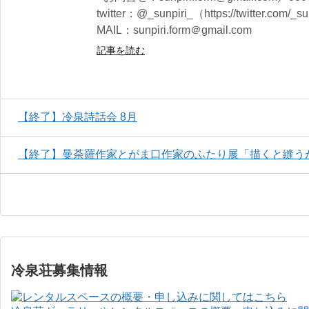
twitter：@_sunpiri_（https://twitter.com/_s
MAIL：sunpiri.form＠gmail.com
記事を読む
【終了】冷泉詩話会 8月
【終了】曼荼羅作家とがま口作家のふたり展「描くと縫う
冷泉荘募集情報