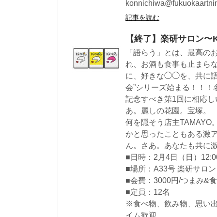
konnichiwa@fukuokaartni
記事を読む
【終了】楽研サロン〜Kat
「語らう」とは、最高の
れ、お酒も食事も止まら
に、好きな◯◯を、共に語
会”シリーズ始まる！！！名
記念すべき第1回に相応
あ。麗しの花園。宝塚。
何を隠そう店主TAMAY
かと思ったこともある激
ん。さあ。あなたも共に
■日時：2月4日（日）12:
■場所：A33号 楽研サロン
■会費：3000円/つまみ&食事
■定員：12名
※食べ物、飲み物、思い出
イム歓迎。