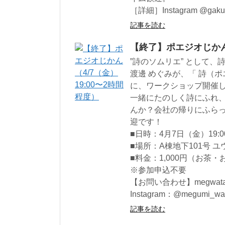
［詳細］Instagram @gakuk
記事を読む
【終了】ポエジオじかん（
”詩のソムリエ” として
渡邊 めぐみが、「 詩（
に、ワークショップ開催
一緒にたのしく詩にふれ
んか？会社の帰りにふら
迎です！
■日時：4月7日（金）19:
■場所：A棟地下101号 
■料金：1,000円（お茶
※参加申込不要
【お問い合わせ】megwatana
Instagram：@megumi_wat
記事を読む