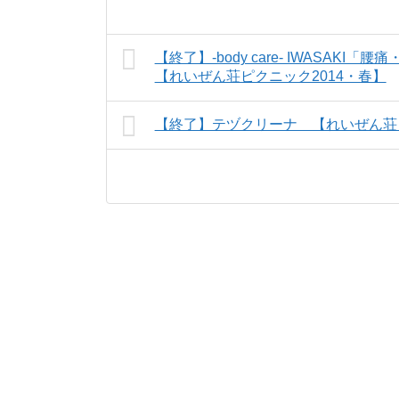
【終了】-body care- IWASA
【れいぜん荘ピクニック2014・春】
【終了】テヅクリーナ 【れいぜん荘ピ