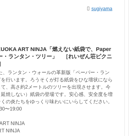
sugiyama
OKA ART NINJA「燃えない紙袋で、Paper
 ペーパー・ランタン・ツリー」 ［れいぜん荘ピクニ
］
目した、ランタン・ウォールの革新版「ペーパー・ラン
灯を行います。ろうそくが灯る紙袋をひな壇状になら
して、高さ約2メートルのツリーを出現させます。今
＝延焼しない）紙袋の登場です。安心感、安全度を増
そくの炎たちをゆっくり味わいにいらしてください。
0〜19:00
RT NINJA
 NINJA