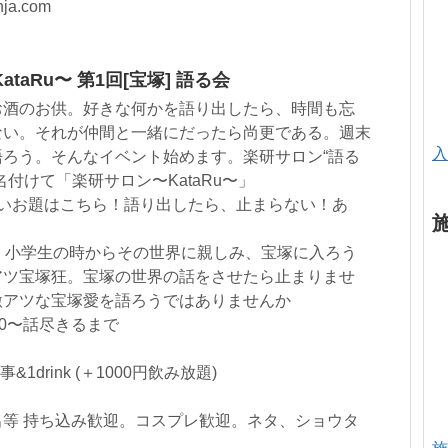
nja.com
aRu〜 第1回[宝塚] 語る会
お酒のお供。好きな何かを語り出したら、時間も忘
ない。それが仲間と一緒にだったら尚更である。週末
入
ろう。そんなイベント始めます。楽研サロン“語る
付けて「楽研サロン〜KataRu〜」
しいお題はこちら！語り出したら、止まらない！あ
O。小学生の時からその世界に親しみ、宝塚に入ろう
アツ宝塚狂。宝塚の世界の話をさせたら止まりませ
激アツな宝塚愛を語ろうではありませんか
00〜話尽きるまで
&1drink (＋1000円飲み放題)
等 持ち込み歓迎。コスプレ歓迎。ネタ、ショウタ