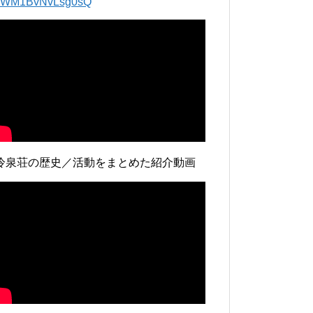
lWM1BvNvLsg0sQ
冷泉荘の歴史／活動をまとめた紹介動画