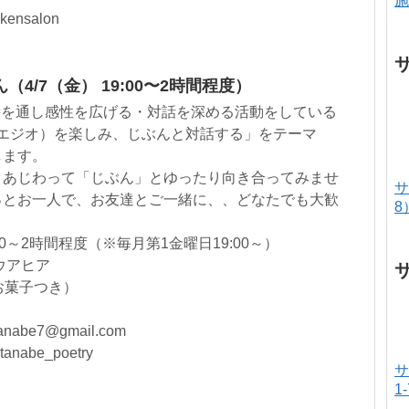
施
ensalon
4/7（金） 19:00〜2時間程度）
、詩を通し感性を広げる・対話を深める活動をしている
ポエジオ）を楽しみ、じぶんと対話する」をテーマ
します。
、あじわって「じぶん」とゆったり向き合ってみませ
サ
っとお一人で、お友達とご一緒に、、どなたでも大歓
8
00～2時間程度（※毎月第1金曜日19:00～）
ユウアヒア
・お菓子つき）
be7@gmail.com
anabe_poetry
サ
1