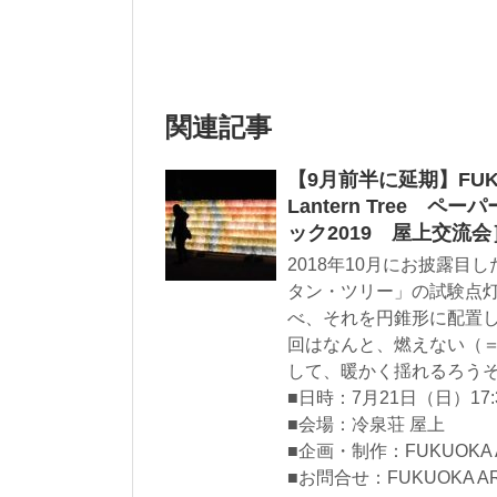
関連記事
【9月前半に延期】FUKU
Lantern Tree
ック2019 屋上交流会
2018年10月にお披露
タン・ツリー」の試験点
べ、それを円錐形に配置
回はなんと、燃えない（
して、暖かく揺れるろう
■日時：7月21日（日）17:3
■会場：冷泉荘 屋上
■企画・制作：FUKUOKA A
■お問合せ：FUKUOKA ART