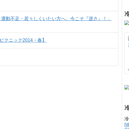
KI「腰痛・運動不足・若々しくいたい方へ、今こそ『逆さ』！」
クニック2014・春】
冷
h