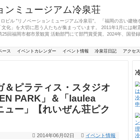
ロビル ”リノベーションミュージアム冷泉荘”。 「福岡の古い建
文化」を大切に思う人たちが集まっています。 2011年1月には
、第25回福岡市都市景観賞 活動部門にて部門賞受賞。2024年、国
ペース
イベントカレンダー
イベント情報
冷泉荘日記
アクセ
ガ＆ピラティス・スタジオ
EN PARK」＆「laulea
冷
申
ルメニュー」【れいぜん荘ピク
2014年06月02日
イベント情報
冷