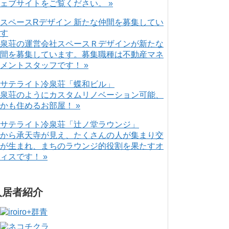
ェブサイトをご覧ください。 »
泉荘の運営会社スペースＲデザインが新たな
間を募集しています。募集職種は不動産マネ
メントスタッフです！ »
泉荘のようにカスタムリノベーション可能、
かも住めるお部屋！ »
から承天寺が見え、たくさんの人が集まり交
が生まれ、まちのラウンジ的役割を果たすオ
ィスです！ »
入居者紹介