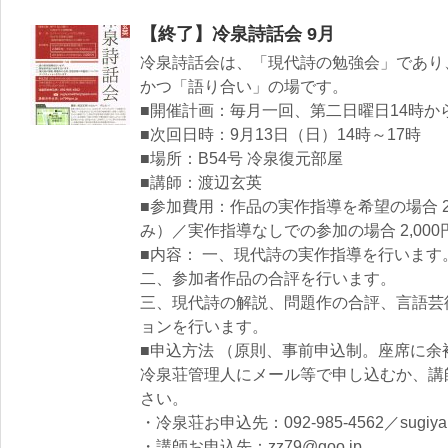
【終了】冷泉詩話会 9月
冷泉詩話会は、「現代詩の勉強会」であり
かつ「語り合い」の場です。
■開催計画：毎月一回、第二日曜日14時か
■次回日時：9月13日（日）14時～17時
■場所：B54号 冷泉復元部屋
■講師：渡辺玄英
■参加費用：作品の実作指導を希望の場合 2
み）／実作指導なしでの参加の場合 2,000
■内容： 一、現代詩の実作指導を行います
二、参加者作品の合評を行います。
三、現代詩の解説、問題作の合評、言語芸
ョンを行います。
■申込方法 （原則、事前申込制。座席に
冷泉荘管理人にメール等で申し込むか、講
さい。
・冷泉荘お申込先：092-985-4562／sugiyama
・講師お申込先：zz79@goo.jp