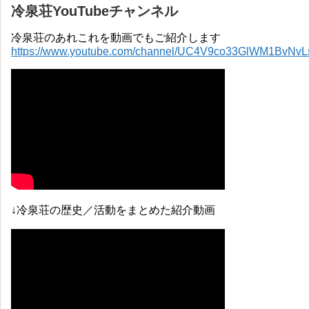
冷泉荘YouTubeチャンネル
冷泉荘のあれこれを動画でもご紹介します
https://www.youtube.com/channel/UC4V9co33GlWM1BvNv
↓冷泉荘の歴史／活動をまとめた紹介動画