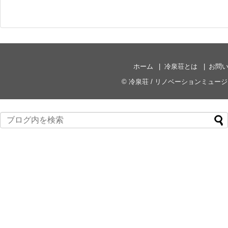
ホーム
冷泉荘とは
お問
©
冷泉荘 / リノベーションミュー