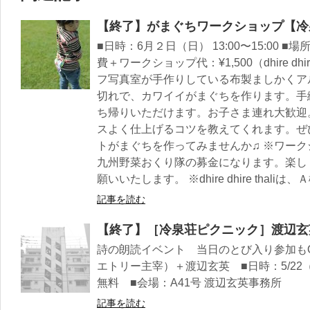
【終了】がまぐちワークショップ【冷
■日時：6月２日（日） 13:00〜15:00 ■
費＋ワークショップ代：¥1,500（dhire dhi
フ写真室が手作りしている布製ましかくア
切れで、カワイイがまぐちを作ります。手
ち帰りいただけます。お子さま連れ大歓迎
スよく仕上げるコツを教えてくれます。ぜ
トがまぐちを作ってみませんか♫ ※ワー
九州野菜おくり隊の募金になります。楽し
願いいたします。 ※dhire dhire tha
記事を読む
【終了】［冷泉荘ピクニック］渡辺玄
詩の朗読イベント 当日のとび入り参加もO
エトリー主宰）＋渡辺玄英 ■日時：5/22（日
無料 ■会場：A41号 渡辺玄英事務所
記事を読む