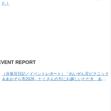
た！
EVENT REPORT
（冷泉荘日記／イベントレポート）「れいぜん荘ピクニック
＆あおぞら市2026」たくさんの方にお越しいただき、あり
がとうございました！