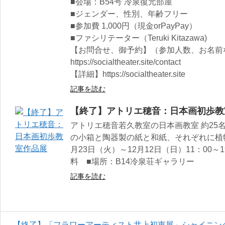
■会場：B54号 冷泉復元部屋
■ジェンダー、性別、年齢フリー
■参加費 1,000円（現金orPayPay）
■ファシリテーター（Teruki Kitazawa)
【お問合せ、御予約】（参加人数、お名前
https://socialtheater.site/contact
【詳細】https://socialtheater.site
記事を読む
【終了】アトリエ穂音：日本画初歩教
アトリエ穂音若久教室の日本画教室 約25
の小箱と陶器製の紙と和紙、それぞれに植
月23日（火）～12月12日（日）11：00～19：
料 ■場所：B14冷泉荘ギャラリー
記事を読む
【終了】「フラワーアーティスト井上初恵展」シャイニン