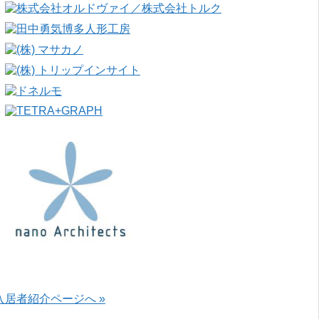
入居者紹介ページへ »