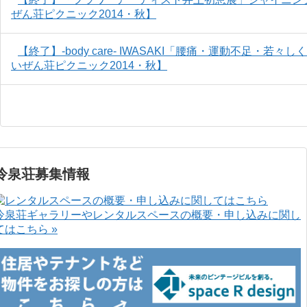
ぜん荘ピクニック2014・秋】
【終了】-body care- IWASAKI「腰痛・運動不足・
いぜん荘ピクニック2014・秋】
冷泉荘募集情報
冷泉荘ギャラリーやレンタルスペースの概要・申し込みに関し
てはこちら »