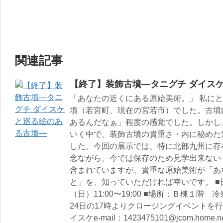
関連記事
【終了】装飾古墳―タニグチ ダイス
「あなたの近くにある原始美術。」 私に
墳（若宮町、現在の宮若市）でした。古墳
あるんだなぁ」程度の感覚でした。しかし
いく中で、装飾古墳の貴重さ・内に秘めた
した。今回の展示では、特に北部九州に存
念ながら、今では保存のため見学出来ない
含まれていますが、貴重な原始美術が「あ
と」を、知っていただければ幸いです。 ■日
（日）11:00〜19:00 ■場所：Ｂ棟１階
24日の17時よりクロージングイベントを行
イスケe-mail：1423475101@jcom.home.ne