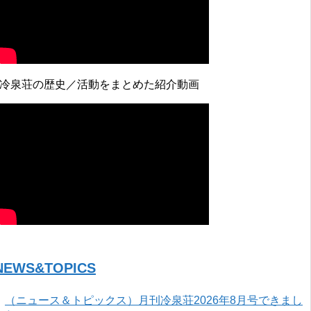
↓冷泉荘の歴史／活動をまとめた紹介動画
NEWS&TOPICS
（ニュース＆トピックス）月刊冷泉荘2026年8月号できまし