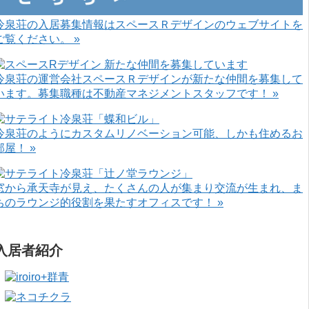
冷泉荘の入居募集情報はスペースＲデザインのウェブサイトを
ご覧ください。 »
冷泉荘の運営会社スペースＲデザインが新たな仲間を募集して
います。募集職種は不動産マネジメントスタッフです！ »
冷泉荘のようにカスタムリノベーション可能、しかも住めるお
部屋！ »
窓から承天寺が見え、たくさんの人が集まり交流が生まれ、ま
ちのラウンジ的役割を果たすオフィスです！ »
入居者紹介