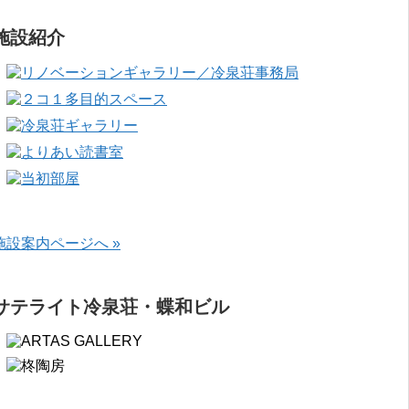
施設紹介
施設案内ページへ »
サテライト冷泉荘・蝶和ビル