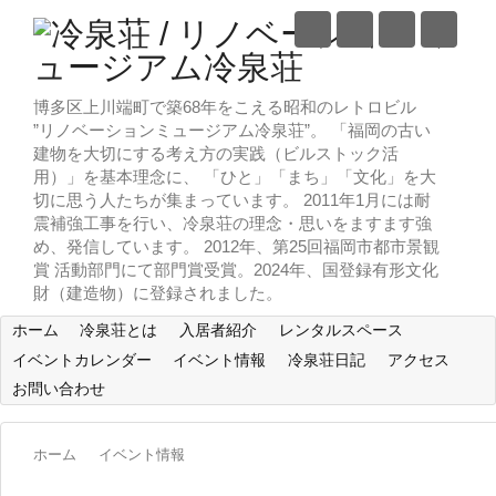
博多区上川端町で築68年をこえる昭和のレトロビル
”リノベーションミュージアム冷泉荘”。 「福岡の古い
建物を大切にする考え方の実践（ビルストック活
用）」を基本理念に、 「ひと」「まち」「文化」を大
切に思う人たちが集まっています。 2011年1月には耐
震補強工事を行い、冷泉荘の理念・思いをますます強
め、発信しています。 2012年、第25回福岡市都市景観
賞 活動部門にて部門賞受賞。2024年、国登録有形文化
財（建造物）に登録されました。
ホーム
冷泉荘とは
入居者紹介
レンタルスペース
イベントカレンダー
イベント情報
冷泉荘日記
アクセス
お問い合わせ
ホーム
イベント情報