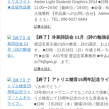
Atelier Light Students Graphics 
11:00〜20:00［最終日／19:00］ ■会
入場無料 【作品展へのお問い合せ】 Atelie
ま とも） TEL. 090-5027-6664
記事を読む
【終了】冷泉詩話会 11月（詩の勉強
渡辺玄英主催の詩の教室。詩の講読、およ
す。 ■日時：11月16日（日）午後２時～
円 ■会場：A41号室 渡辺玄英事務所 ■
zz79@goo.jp まで。
記事を読む
【終了】アトリエ穂音15周年記念ラ
＼おめでとう／
15年前のオープニングでもこの2人で演奏
リエ穂音にて15周年記念の小さな音楽会を
■日時：7月28日（水）開場19:00／開演19: