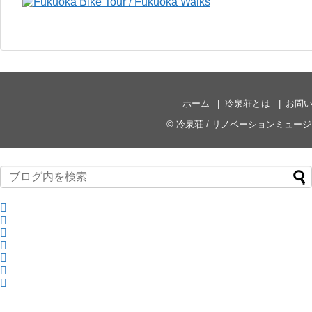
ホーム
冷泉荘とは
お問
©
冷泉荘 / リノベーションミュー