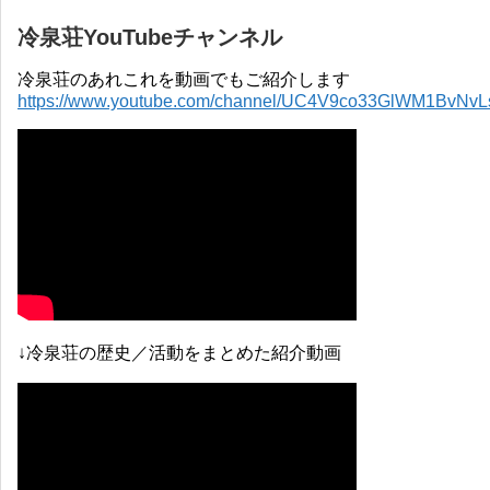
冷泉荘YouTubeチャンネル
冷泉荘のあれこれを動画でもご紹介します
https://www.youtube.com/channel/UC4V9co33GlWM1BvNv
↓冷泉荘の歴史／活動をまとめた紹介動画