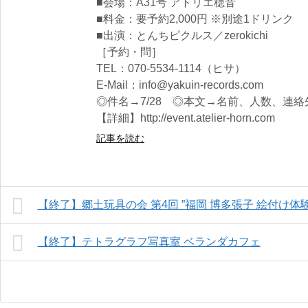
■会場：A31号 アトリエ穂音
■料金：要予約2,000円 ※別途1ドリンク
■出演：とんちピクルス／zerokichi
［予約・問］
TEL：070-5534-1114（ヒサ）
E-Mail：info@yakuin-records.com
◎件名→7/28 ◎本文→名前、人数、連絡
【詳細】http://event.atelier-horn.com
記事を読む
【終了】郷土玩具の会 第4回 ”福岡 博多張子 絵付け体験
【終了】テトラグラフ写真室 ベランダカフェ