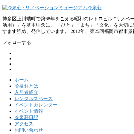
博多区上川端町で築68年をこえる昭和のレトロビル ”リノ
活用）」を基本理念に、 「ひと」「まち」「文化」を大切に思
すます強め、発信しています。 2012年、第25回福岡市都市
フォローする
ホーム
冷泉荘とは
入居者紹介
レンタルスペース
イベントカレンダー
イベント情報
冷泉荘日記
アクセス
お問い合わせ