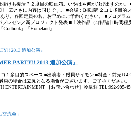
掛けも復活？２度目の映画箱。いやはや何が飛び出すのか。 ■
(17:30open) ※①、②ともに内容は同じです。 ■会場：B棟1階 ２コ１多
 ） ※予約者限定特典あり。各回定員40名。お早めにご予約ください。 ■
プレゼン／新プロジェクト発表 ■上映作品（4作品計1時間程
ook』『Homeland』
ER PARTY!! 2013 追加公演』
棟1階 ２コ１多目的スペース ■出演者：磯貝サイモン ■料金：前売り4,0
満員の場合は立見となる場合がございます。ご了承ください。（
RTH ENTERTAINMENT ［お問い合わせ］冷泉荘 TEL:092-985-45
ム交流会」