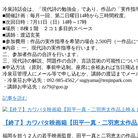
冷泉詩話会は、「現代詩の勉強会」であり、作品の「実作指
■開催計画：毎月一回、第二日曜日14時から三時間程度。
■次回日時：7月11日（日）14時～17時
■場所：B棟１階 ２コ１多目的スペース
■講師：渡辺玄英
■参加費用：作品の実作指導を希望の場合 2,500円（一作品に
■内容： 一、現代詩の実作指導を行います。
二、参加者作品の合評を行います。
三、現代詩の解説、問題作の合評、言語芸術の可能性につい
■申込方法 （原則、事前申込制。座席に余裕あれば当日飛込
冷泉荘管理人にメール等で申し込むか、講師の渡辺までメー
・冷泉荘お申込先：092-985-4562／sugiyama@tenjinpark.com
・講師お申込先：zz79@goo.jp
記事を読む
【終了】カワバタ映画箱【田平一真・二羽恵太作品
福岡を担う２人の若手映画監督、田平一真と二羽恵太の作品