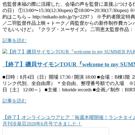
也監督来福の際に活躍した、会場の声を監督に直接ぶつける仕
の日） ①13:00〜15:30(12:30open) ②18:00〜20:30
約はこちら→ http://mikado-info.jp/?p=2297
／二羽監督作品上映＋トーク／両監督からの新作制作費カンパ
でもいいけど』『クラブ・スーサイズ』 二羽恵太監督作品：『Godb
記事を読む
【終了】磯貝サイモンTOUR『welcome to my SUMM
■日時：8月4日（日）開場 17:30 / 開演 18:00 ■会場：B
リンク代別、全自由席） ＊全自由、整理番号順での入場 ※
日［土］ 12:00～） ■主催：hitoride records ■企画／制作：BI
記事を読む
【終了】オンラインユウアヒア「毎週木曜開催！ランチタイ
月刊冷泉荘2020年6月号できました！