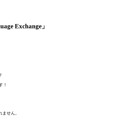
Exchange」
？
す！
れません。