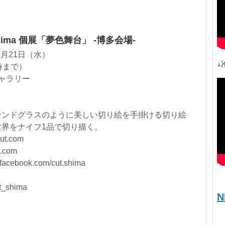
ima 個展「夢色舞台」 -博多会場-
5月21日（水）
↓
7時まで）
ギャラリー
テンドグラスのように美しい切り絵を手掛ける切り絵
界をナイフ1品で切り描く。
ut.com
.com
acebook.com/cut.shima
t_shima
N