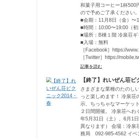
和菓子用コーヒー1杯50
ので予めご了承ください
■会期：11月8日（金）〜1
■時間：10:00〜19:00
■場所：B棟１階 冷泉荘
■入場：無料
［Facebook］https://www.
［Twitter］https://mobile.t
記事を読む
【終了】れいぜん荘ピク
さまざまな業種のたのし
っと楽しめます！ 冷泉荘
示、ちっちゃなマーケッ
２日間開催。 冷泉荘へわ
年5月31日（土）、6月1日
異なります） 会場：冷泉
務局 092-985-456