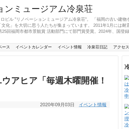
ロビル ”リノベーションミュージアム冷泉荘”。 「福岡の古い建
文化」を大切に思う人たちが集まっています。 2011年1月には
、第25回福岡市都市景観賞 活動部門にて部門賞受賞。2024年、国
ペース
イベントカレンダー
イベント情報
冷泉荘日記
アクセ
ユウアヒア「毎週木曜開催！
」
冷
申
2020年09月03日
イベント情報
冷