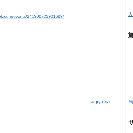
入
ook.com/events/241900723921699/
sugiyama
施