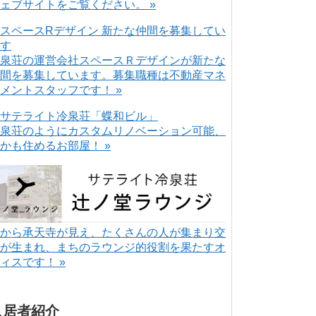
ェブサイトをご覧ください。 »
泉荘の運営会社スペースＲデザインが新たな
間を募集しています。募集職種は不動産マネ
メントスタッフです！ »
泉荘のようにカスタムリノベーション可能、
かも住めるお部屋！ »
から承天寺が見え、たくさんの人が集まり交
が生まれ、まちのラウンジ的役割を果たすオ
ィスです！ »
入居者紹介