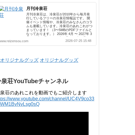
月刊冷泉荘
月刊冷泉荘は、冷泉荘が2010年から毎月発
行しているフリーの冷泉荘情報誌です。 開
催イベント情報や、冷泉荘のみなさんのコラ
ムも連載しています。冷泉荘のあれこれがつ
まっています！ （3〜5MBのPDFファイルと
なっております。） 2026年 4月 〜 2027年 3
月 2025年 4月 〜 2026年 3月 2024年 4月 〜
2026-07-25 15:48
www.reizensou.com
2025年 3月 2023年 4月 〜 2024年 3月 2022
年 4月 〜 2023年 3月 2021年 4月 〜 2022年
3月 2020年 4月 〜 2021年 3月 2019年 4月 〜
2020年 3月 2018年 4月 〜 2019年 3月 2017
年 4月 〜 2018年 3月 2016年 4月 〜 2017年
オリジナルグッズ
3月 2015年 4月 〜 2016年 3月 2014年 4月 〜
2015年 3月 2013...
冷泉荘YouTubeチャンネル
泉荘のあれこれを動画でもご紹介します
ttps://www.youtube.com/channel/UC4V9co33
lWM1BvNvLsg0sQ