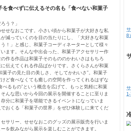
子を食べずに伝えるその名も「食べない和菓子
だろう？」
サ
のせせなおこです。小さい頃から和菓子が大好きな私
8
んが減っていくのを目の当たりにし、「大好きな和菓
まう！」と感じ、和菓子コーディネーターとして様々
ています。そんな中出会った、和菓子アクセサリー作
女の作る作品は和菓子そのもののかわいさはもちろ
限に伝えてくれる作品ばかりです。さくらさんが和菓
和菓子の見た目の美しさ、そしてかわいさ"。和菓子
だけど食べなくても癒しの空間を作ってくれるはずな
食べるもの"という概念を広げて、もっと気軽に和菓
サ
。そんな思いから今回の展示を開催することに至りま
1
。存分に和菓子を堪能できるイベントになっていま
人でおくる「和菓子の世界」をぜひ体験しに来てくだ
クセサリー、せせなおこのグッズの展示販売を行いま
ヒーを飲みながら展示を楽しむことができます。