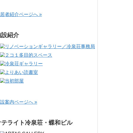
居者紹介ページへ »
施設紹介
設案内ページへ »
サテライト冷泉荘・蝶和ビル