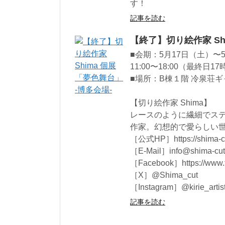
す！
記事を読む
【終了】切り絵作家 Sh
■会期：5月17日（土）〜
11:00〜18:00（最終日1
■場所：B棟１階 冷泉荘
【切り絵作家 Shima】
レースのように繊細でス
作家。幻想的で愛らしい世
［公式HP］https://shima-c
［E-Mail］info@shima-cut
［Facebook］https://www.f
［X］@Shima_cut
［Instagram］@kirie_artis
記事を読む