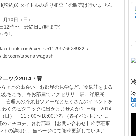
0円(税込)※タイトルの通り和菓子の販売は行いません
。
1月10日（日）
（初日12時〜、最終日17時まで）
ギャラリー
facebook.com/events/511299766289321/
witter.com/tabenaiwagashi
ニック2014・春
い方々との出会い、お部屋の見学など、冷泉荘をまる
冷
のあちこち、各お部屋でアクセサリー展、洋服展
h
ト、管理人の冷泉荘ツアーなどたくさんのイベントを
G
くわくのピクニックに出かけませんか？ 日時：2014
（日） 11：00〜18:00ごろ （各イベントごとに
荘のアチコチ、各お部屋 【お問い合わせ】冷泉荘事
2 イベントの詳細は、当ページにて随時更新していきま