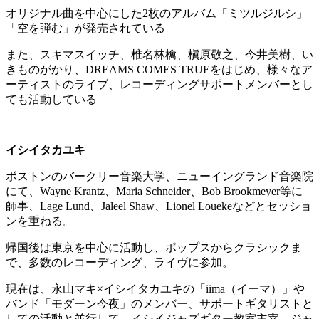
オリジナル曲を中心にした2枚のアルバム「ミツルジルシ」
「空を弾む」が発売されている
また、スキマスイッチ、椎名林檎、槇原敬之、今井美樹、い
きものがかり、DREAMS COMES TRUEをはじめ、様々なア
ーティストのライブ、レコーディングサポートメンバーとし
ても活動している
イシイタカユキ
ボストンのバークリー音楽大学、ニューイングランド音楽院
にて、Wayne Krantz、Maria Schneider、Bob Brookmeyer等に
師事、Lage Lund、Jaleel Shaw、Lionel Louekeなどとセッショ
ンを重ねる。
帰国後は東京を中心に活動し、ポップスからクラシックま
で、多数のレコーディング、ライヴに参加。
現在は、永山マキ×イシイタカユキの「iima（イーマ）」や
バンド「モダーン今夜」のメンバー、サポートギタリストと
しての活動と並行して、イシイジャズギター教室主宰、ジャ