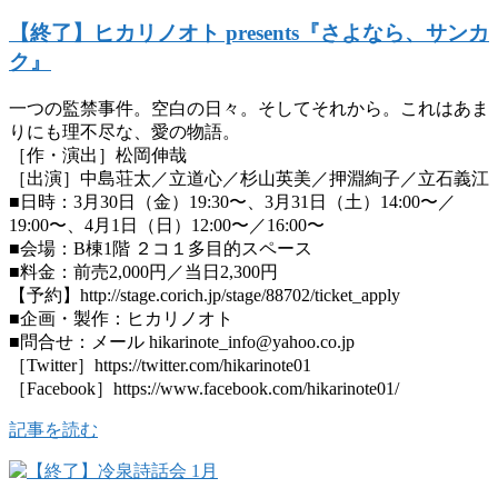
【終了】ヒカリノオト presents『さよなら、サンカ
ク』
一つの監禁事件。空白の日々。そしてそれから。これはあま
りにも理不尽な、愛の物語。
［作・演出］松岡伸哉
［出演］中島荘太／立道心／杉山英美／押淵絢子／立石義江
■日時：3月30日（金）19:30〜、3月31日（土）14:00〜／
19:00〜、4月1日（日）12:00〜／16:00〜
■会場：B棟1階 ２コ１多目的スペース
■料金：前売2,000円／当日2,300円
【予約】http://stage.corich.jp/stage/88702/ticket_apply
■企画・製作：ヒカリノオト
■問合せ：メール hikarinote_info@yahoo.co.jp
［Twitter］https://twitter.com/hikarinote01
［Facebook］https://www.facebook.com/hikarinote01/
記事を読む