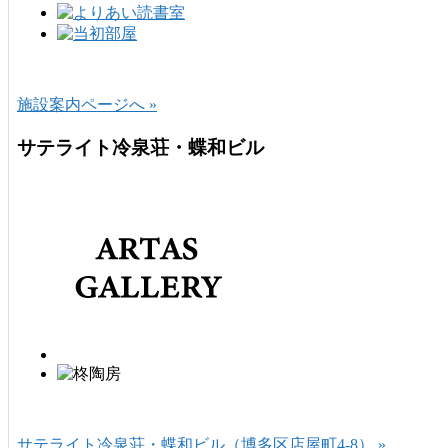
施設案内ページへ »
サテライト冷泉荘・蝶和ビル
サテライト冷泉荘・蝶和ビル（博多区店屋町4-8） »