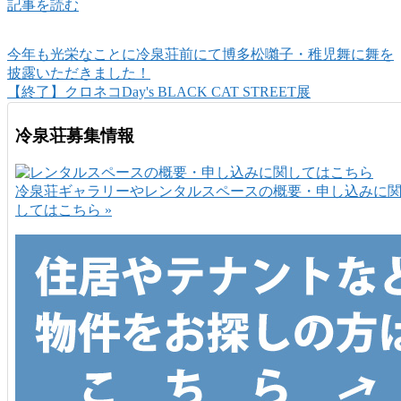
記事を読む
今年も光栄なことに冷泉荘前にて博多松囃子・稚児舞に舞を
披露いただきました！
【終了】クロネコDay's BLACK CAT STREET展
冷泉荘募集情報
冷泉荘ギャラリーやレンタルスペースの概要・申し込みに
してはこちら »