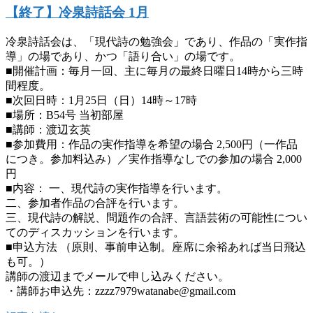
【終了】冷泉詩話会 1月
冷泉詩話会は、「現代詩の勉強会」であり、作品の「実作指
導」の場であり、かつ「語り合い」の場です。
■開催計画：毎月一回、主に毎月の最終日曜日14時から三時
間程度。
■次回日時：1月25日（日）14時～17時
■場所：B54号 当初部屋
■講師：渡辺玄英
■参加費用：作品の実作指導を希望の場合 2,500円（一作品
につき。参加料込み）／実作指導なしでの参加の場合 2,000
円
■内容： 一、現代詩の実作指導を行います。
二、参加者作品の合評を行います。
三、現代詩の解説、問題作の合評、言語芸術の可能性につい
てのディスカッションを行います。
■申込方法 （原則、事前申込制。座席に余裕あれば当日飛込
も可。）
講師の渡辺までメールで申し込みください。
・講師お申込先：zzzz7979watanabe@gmail.com