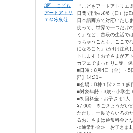
『こどもアートアトリエ＠
日間で開催♪8/6（日）はE
日本語両方で対応いたしま
使って、世界で一つだけ
く』など、普段の生活では
っちゃうことも、ここで
になること』だけは注意
トします！お子さまがアト
カフェでまったり...等
■日時：8月4日（金）・5
部】14:30～
■会場：B棟１階２コ１多
■対象年齢：3歳～小学生 
■初回料金：お子さま1人…¥
¥7,000 ※ごきょうだい
ただし、一度そらいろの
るおこさまは通常料金と
≪通常料金≫ お子さま1人…