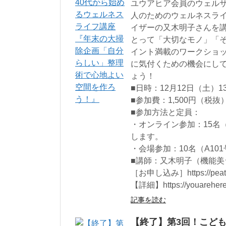
ユウアヒア会員のウェル
人のためのウェルネスラ
イザーの又木明子さんを
とって「大切なモノ」「
イント満載のワークショ
に気付くための機会にし
ょう！
■日時：12月12日（土）13:
■参加費：1,500円（税抜
■参加方法と定員：
・オンライン参加：15名
します。
・会場参加：10名（A10
■講師：又木明子（機能美
［お申し込み］https://peatix
【詳細】https://youarehere.
記事を読む
【終了】第3回！こど