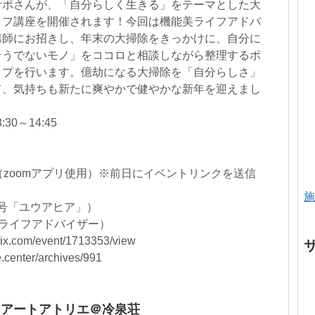
サポさんが、「自分らしく生きる」をテーマとした大
イフ講座を開催されます！今回は機能美ライフアドバ
講師にお招きし、年末の大掃除をきっかけに、自分に
そうでないモノ」をココロと相談しながら整理するポ
ップを行います。億劫になる大掃除を「自分らしさ」
て、気持ちも新たに爽やかで健やかな新年を迎えまし
30～14:45
）
（zoomアプリ使用）※前日にイベントリンクを送信
施
1号「ユウアヒア」）
ライフアドバイザー）
.com/event/1713353/view
center/archives/991
もアートアトリエ＠冷泉荘