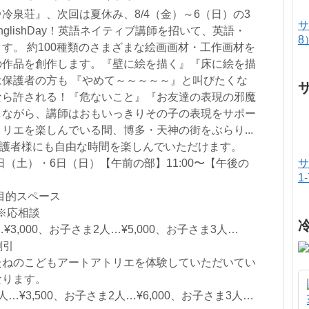
冷泉荘』、次回は夏休み、8/4（金）～6（日）の3
サ
nglishDay！英語ネイティブ講師を招いて、英語・
8
す。 約100種類のさまざまな絵画画材・工作画材を
の作品を創作します。『壁に絵を描く』『床に絵を描
保護者の方も 『やめて～～～～～』と叫びたくな
なら許される！『危ないこと』『お友達の表現の邪魔
しながら、講師はおもいっきりその子の表現をサポー
リエを楽しんでいる間、博多・天神の街をぶらり...
、保護者様にも自由な時間を楽しんでいただけます。
日（土）・6日（日）【午前の部】11:00〜【午後の
サ
1
目的スペース
※応相談
3,000、お子さま2人…¥5,000、お子さま3人…
割引
たねのこどもアートアトリエを体験していただいてい
なります。
¥3,500、お子さま2人…¥6,000、お子さま3人…