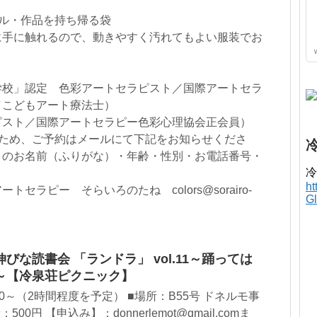
ル・作品を持ち帰る袋
に手に触れるので、動きやすく汚れてもよい服装でお
学校」認定 色彩アートセラピスト／国際アートセラ
／こどもアート療法士）
ピスト／国際アートセラピー色彩心理協会正会員）
のため、ご予約はメールにて下記をお知らせくださ
まのお名前（ふりがな）・年齢・性別・お電話番号・
冷
h
セラピー そらいろのたね colors@sorairo-
G
な読書会 「ランドラ」 vol.11～踊っては
～【冷泉荘ピクニック】
00～（2時間程度を予定） ■場所：B55号 ドネルモ事
00円 【申込み】：donnerlemot@gmail.comま