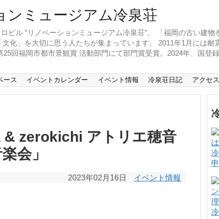
ロビル ”リノベーションミュージアム冷泉荘”。 「福岡の古い建
文化」を大切に思う人たちが集まっています。 2011年1月には
、第25回福岡市都市景観賞 活動部門にて部門賞受賞。2024年、国
ペース
イベントカレンダー
イベント情報
冷泉荘日記
アクセ
a & zerokichi アトリエ穂音
な音楽会」
冷
申
2023年02月16日
イベント情報
冷