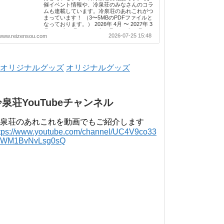
催イベント情報や、冷泉荘のみなさんのコラ
ムも連載しています。冷泉荘のあれこれがつ
まっています！ （3〜5MBのPDFファイルと
なっております。） 2026年 4月 〜 2027年 3
月 2025年 4月 〜 2026年 3月 2024年 4月 〜
2026-07-25 15:48
www.reizensou.com
2025年 3月 2023年 4月 〜 2024年 3月 2022
年 4月 〜 2023年 3月 2021年 4月 〜 2022年
3月 2020年 4月 〜 2021年 3月 2019年 4月 〜
2020年 3月 2018年 4月 〜 2019年 3月 2017
年 4月 〜 2018年 3月 2016年 4月 〜 2017年
オリジナルグッズ
3月 2015年 4月 〜 2016年 3月 2014年 4月 〜
2015年 3月 2013...
冷泉荘YouTubeチャンネル
泉荘のあれこれを動画でもご紹介します
ttps://www.youtube.com/channel/UC4V9co33
lWM1BvNvLsg0sQ