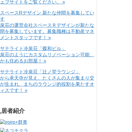
ェブサイトをご覧ください。 »
泉荘の運営会社スペースＲデザインが新たな
間を募集しています。募集職種は不動産マネ
メントスタッフです！ »
泉荘のようにカスタムリノベーション可能、
かも住めるお部屋！ »
から承天寺が見え、たくさんの人が集まり交
が生まれ、まちのラウンジ的役割を果たすオ
ィスです！ »
入居者紹介