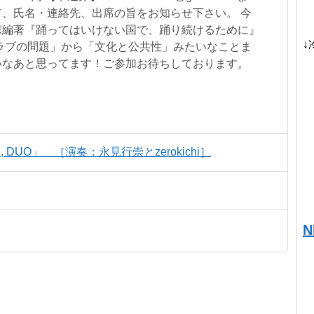
、氏名・連絡先、出席の旨をお知らせ下さい。 今
涼編著『踊ってはいけない国で、踊り続けるために』
↓
クラブの問題」から「文化と公共性」みたいなことま
いなあと思ってます！ご参加お待ちしております。
UO」 ［演奏：永見行崇とzerokichi］
N