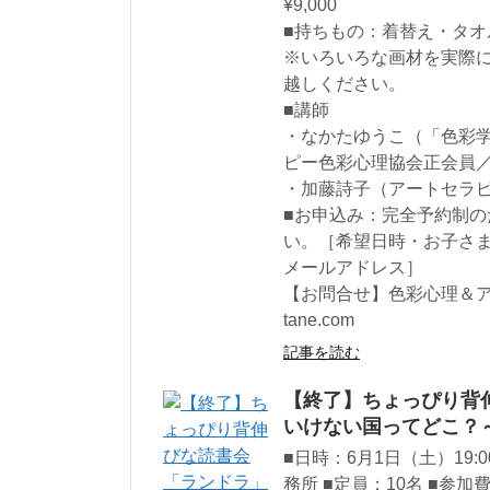
¥9,000
■持ちもの：着替え・タオ
※いろいろな画材を実際
越しください。
■講師
・なかたゆうこ（「色彩
ピー色彩心理協会正会員
・加藤詩子（アートセラ
■お申込み：完全予約制
い。［希望日時・お子さ
メールアドレス］
【お問合せ】色彩心理＆アート
tane.com
記事を読む
【終了】ちょっぴり背伸び
いけない国ってどこ？
■日時：6月1日（土）19:
務所 ■定員：10名 ■参加費：5