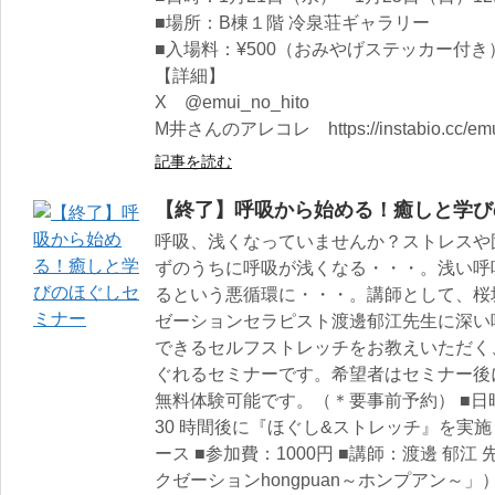
■場所：B棟１階 冷泉荘ギャラリー
■入場料：¥500（おみやげステッカー付き
【詳細】
X @emui_no_hito
M井さんのアレコレ https://instabio.cc/em
記事を読む
【終了】呼吸から始める！癒しと学び
呼吸、浅くなっていませんか？ストレスや
ずのうちに呼吸が浅くなる・・・。浅い呼
るという悪循環に・・・。講師として、桜
ゼーションセラピスト渡邊郁江先生に深い
できるセルフストレッチをお教えいただく
ぐれるセミナーです。希望者はセミナー後
無料体験可能です。（＊要事前予約） ■日時：
30 時間後に『ほぐし&ストレッチ』を実施
ース ■参加費：1000円 ■講師：渡邊 郁
クゼーションhongpuan～ホンプアン～」