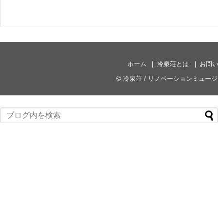
ホーム
冷泉荘とは
お問
©
冷泉荘 / リノベーションミュー