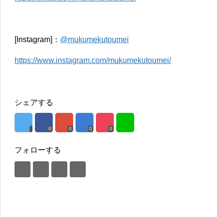
[Instagram]：
@mukumekutoumei
https://www.instagram.com/mukumekutoumei/
シェアする
0
0
0
0
フォローする