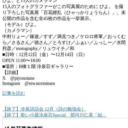
ぴよ。と15人のカメラマン
15人のフォトグラファーがこの写真展のために ぴよ。 を撮
り下ろした写真展「百花繚乱（ひゃっかりょうらん）」。未
公開の作品を含む全45枚の作品を一挙展示。
（モデル）ぴよ。
（カメラマン）
中村りょー／篠遊／すず／満見つき／ケロロ将軍／おっくむ
ら／さるさん／徳さん／とろすけ／ふぁい／ふっしー／水間
邦彦／motography／リュウイチ／和
■日時：12月12日（金）〜12月14日（日）
OPEN 11:00〜18:00
■場所：B棟１階 冷泉荘ギャラリー
【詳細】
X @piyonotane
Instagram @niwatorininaru
記事を読む
【終了】冷泉詩話会 12月（詩の勉強会）
【終了】歌い小屋冷泉荘Special 那珂川仁美「結」