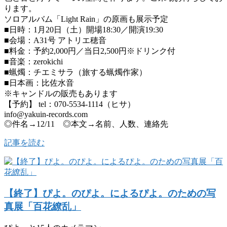
ります。
ソロアルバム「Light Rain」の原画も展示予定
■日時：1月20日（土）開場18:30／開演19:30
■会場：A31号 アトリエ穂音
■料金：予約2,000円／当日2,500円※ドリンク付
■音楽：zerokichi
■蝋燭：チエミサラ（旅する蝋燭作家）
■日本画：比佐水音
※キャンドルの販売もあります
【予約】 tel：070-5534-1114（ヒサ）
info@yakuin-records.com
◎件名→12/11 ◎本文→名前、人数、連絡先
記事を読む
【終了】ぴよ。のぴよ。によるぴよ。のための写
真展「百花繚乱」