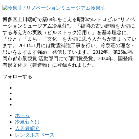
博多区上川端町で築68年をこえる昭和のレトロビル ”リノベ
ーションミュージアム冷泉荘”。 「福岡の古い建物を大切に
する考え方の実践（ビルストック活用）」を基本理念に、
「ひと」「まち」「文化」を大切に思う人たちが集まってい
ます。 2011年1月には耐震補強工事を行い、冷泉荘の理念・
思いをますます強め、発信しています。 2012年、第25回福
岡市都市景観賞 活動部門にて部門賞受賞。2024年、国登録
有形文化財（建造物）に登録されました。
フォローする
ホーム
冷泉荘とは
入居者紹介
レンタルスペース