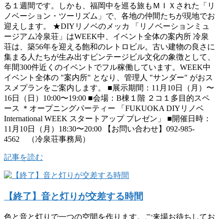
る１週間です。しかも、福岡中を巡る旅もＭＩＸされた「リ
ノベーション・ツーリズム」で、各地の仲間たちが現地でお
迎えします。 ★DIYリノベのメッカ 「リノベーションミュ
ージアム冷泉荘」はWEEK中、イベント全体の案内所 冷泉
荘は、築56年を迎える飽和のレトロビル。古い建物の良さに
集まる人たちが生み出すビンテージビル文化の象徴として、
年間300件近くのイベントでフル稼働しています。WEEK中
イベント全体の "案内所" となり、管理人 "サンダー" がおス
スメプランをご案内します。 ■展示期間：11月10日（月）〜
16日（日）10:00〜19:00 ■会場：B棟１階 ２コ１多目的スペ
ース ＊オープニングパーティー 「FUKUOKA DIYリノベ
International WEEK スタートアップ プレゼン」 ■開催日時：
11月10日（月）18:30〜20:00 【お問い合わせ】092-985-
4562 （冷泉荘事務局）
記事を読む
【終了】音と灯りが交差する時間
色と音と灯りで一つの空間を作ります。ご来場お待ちしてお