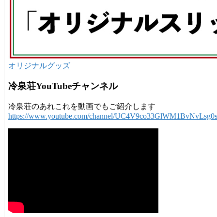
オリジナルグッズ
冷泉荘YouTubeチャンネル
冷泉荘のあれこれを動画でもご紹介します
https://www.youtube.com/channel/UC4V9co33GlWM1BvNvLsg0