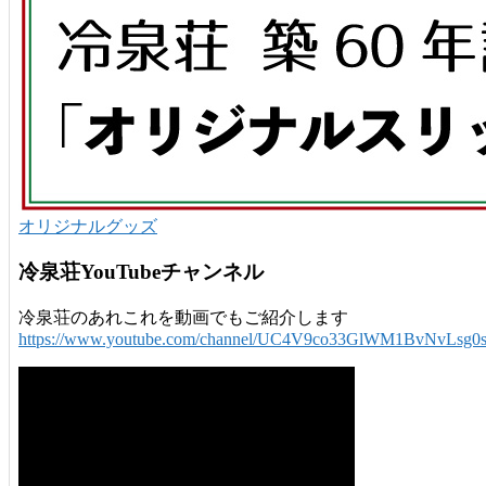
オリジナルグッズ
冷泉荘YouTubeチャンネル
冷泉荘のあれこれを動画でもご紹介します
https://www.youtube.com/channel/UC4V9co33GlWM1BvNvLsg0