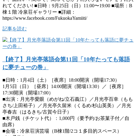
れてください! ■日時：9月25日（日）11:00〜19:00 ■場所：B
棟１階 冷泉荘ギャラリー ■詳細：
https://www.facebook.com/FukuokaYamiiti/
記事を読む
【終了】月光亭落語会第11回「10年たっても落語
に夢チューの巻」
■日時：1月4日（土）［夜席］18:00開演（開場17:30）
1月5日（日）［昼席］14:00開演（開場13:30）／［夜席］
17:30開演（開場17:00）
■出演：月光亭愛眼（めがね/立石義江）／月光亭百幸（もも
さち/上田裕子）／月光亭久留米（くるめ/杉山英美）／月光
亭春吉（はるきち/古賀今日子）
■木戸銭（チケット代）：1,000円（要予約/お茶菓子付／自
由席）
■会場：冷泉荘演芸場（B棟1階/2コ１多目的スペース）