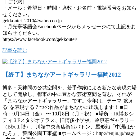
［ご予約］
・メール：希望日・時間・席数・お名前・電話番号をお知ら
せください。
gekkoutei_2010@yahoo.co.jp
・月光亭落語会Facebookページからメッセージにて上記をお
知らせください。
https://www.facebook.com/gekkoutei/
記事を読む
【終了】まちなかアートギャラリー福岡2012
博多・天神間の公共空間を、若手作家による新たな表現の場
として開放し、都市の中に豊かな芸術空間を育む。それが
「まちなかアートギャラリー」です。今年は、テーマ“変え
る”を表現する７つの作品がまちなかに出現します！ ■日
時：9月14日（金） 〜 10月8日（月・祝） ■場所：JR博多シ
ティ３Fスタジオテラス、旧博多小学校、冷泉荘ギャラリー
（B棟１階）、川端中央商店街吊バトン、屋形船「中洲はか
た舟」、警固公園工事壁 ■ホームページ：http://tenjin.jp/mag/