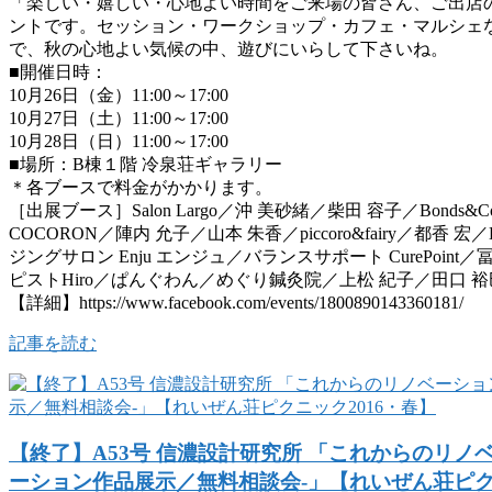
「楽しい・嬉しい・心地よい時間をご来場の皆さん、ご出店の皆
ントです。セッション・ワークショップ・カフェ・マルシェ
で、秋の心地よい気候の中、遊びにいらして下さいね。
■開催日時：
10月26日（金）11:00～17:00
10月27日（土）11:00～17:00
10月28日（日）11:00～17:00
■場所：B棟１階 冷泉荘ギャラリー
＊各ブースで料金がかかります。
［出展ブース］Salon Largo／沖 美砂緒／柴田 容子／Bonds&Coffee
COCORON／陣内 允子／山本 朱香／piccoro&fairy／都香 宏／H
ジングサロン Enju エンジュ／バランスサポート CurePoi
ピストHiro／ぱんぐわん／めぐり鍼灸院／上松 紀子／田口 裕巳／
【詳細】https://www.facebook.com/events/1800890143360181/
記事を読む
【終了】A53号 信濃設計研究所 「これからのリノベ
ーション作品展示／無料相談会-」【れいぜん荘ピクニ