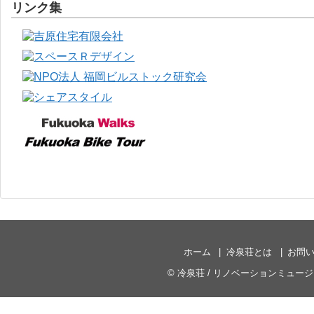
リンク集
ホーム
冷泉荘とは
お問
©
冷泉荘 / リノベーションミュー