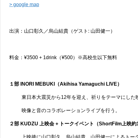
> google map
出演：山口彰久／烏山結貴（ゲスト: 山田健一）
料金：¥3500 + 1drink（¥500）※高校生以下無料
１部 INORI MEBUKI（Akihisa Yamaguchi LIVE）
東日本大震災から12年を迎え、祈りをテーマにした
映像と音のコラボレーションライブを行う。
２部 KUDZU 上映会 + トークイベント（ShortFilm上映約
上映後に山口彰久、烏山結貴、山田健一によるトー