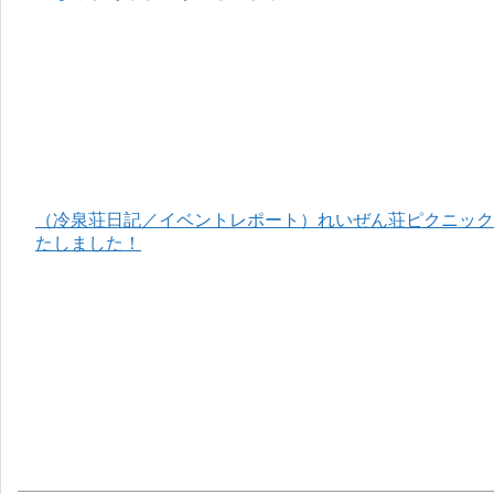
（冷泉荘日記／イベントレポート）れいぜん荘ピクニック＆
たしました！