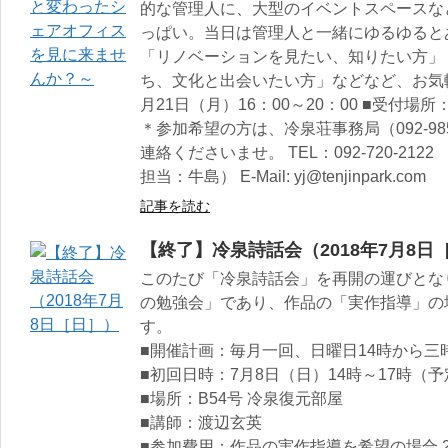
的な管理人に、大型のイベントスペースな
っぱい。当日は管理人と一緒にゆるゆると
「リノベーションを見たい、知りたい方」
ち、文化と出会いたい方」などなど、お気軽
月21日（月）16：00～20：00 ■受付場所
＊参加希望の方は、冷泉荘事務局（092-98
連絡くださいませ。 TEL：092-720-2
担当：牛島） E-Mail: yj@tenjinpark.com
記事を読む
【終了】冷泉詩話会（2018年7月8日
このたび「冷泉詩話会」を再開の運びとな
の勉強会」であり、作品の「実作指導」の
す。
■開催計画：毎月一回、日曜日14時から三
■初回日時：7月8日（日）14時～17時（予
■場所：B54号 冷泉復元部屋
■講師：渡辺玄英
■参加費用：作品の実作指導を希望の場合 2