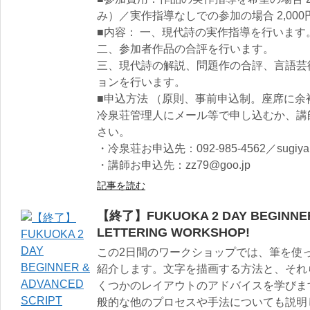
み）／実作指導なしでの参加の場合 2,000
■内容： 一、現代詩の実作指導を行います
二、参加者作品の合評を行います。
三、現代詩の解説、問題作の合評、言語芸
ョンを行います。
■申込方法 （原則、事前申込制。座席に
冷泉荘管理人にメール等で申し込むか、講
さい。
・冷泉荘お申込先：092-985-4562／sugiyama
・講師お申込先：zz79@goo.jp
記事を読む
【終了】FUKUOKA 2 DAY BEGINNER
LETTERING WORKSHOP!
この2日間のワークショップでは、筆を使っ
紹介します。文字を描画する方法と、それ
くつかのレイアウトのアドバイスを学びま
般的な他のプロセスや手法についても説明