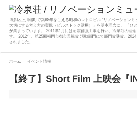
博多区上川端町で築68年をこえる昭和のレトロビル ”リノベーションミ
大切にする考え方の実践（ビルストック活用）」を基本理念に、 「ひ
が集まっています。 2011年1月には耐震補強工事を行い、冷泉荘の理
す。 2012年、第25回福岡市都市景観賞 活動部門にて部門賞受賞。20
されました。
ホーム
イベント情報
【終了】Short Film 上映会『IN