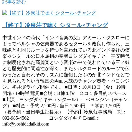
記事を読む
【終了】冷泉荘で聴く シタール×チャング
中世インドの時代「インド音楽の父」アミール・クスローに
よってペルシャの弦楽器であるセタールを改良し作られ、三
味線とも同じルーツを持つと言われている北インド発祥の弦
楽器シタールの日本屈指の奏者ヨシダダイキチと、平安時代
に制度化された高麗楽という音楽の中で使われている三ノ鼓
とも歴史的に関連性が深く、またシルクロードのルーツで伝
わったと言われそのリズムに類似したものが北インドなどで
も見られるという韓国の両面太鼓のチャング奏者・べヨンジ
ン。初共演ライブ開催です。 ■日時：10月10日（金） 19時
開場 / 19時半開演 ■会場：B棟１階 ２コ１多目的スペース
■出演：ヨシダダイキチ（シタール）、べヨンジン（チャン
グ） ■料金：予約 2,200円 / 当日 2,500円 ＊学割 1,500円
（要予約・当日学生証提示） 【予約】冷泉荘事務局 Tel :
092-985-4562 ヨシダダイキチ E-mail :
info@yoshidadaikiti.com