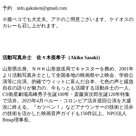
予約 info.gakuken@gmail.com
※腹ペコでも大丈夫。アテのご用意ございます。ケイオスの
カレーも召し上がれます。
活動写真弁士 佐々木亜希子（Akiko Sasaki）
山形県出身。ＮＨＫ山形放送局でキャスターを務め、2001年
より活動写真弁士として全国各地の映画祭や上映会、学校公
演等に出演。的確でウィットに富んだ台本、七色の声と緩急
自在の語りが魅力の、今もっとも活躍する活動弁士の一人。
CS衛星劇場高峰秀子生誕100年・斎藤寅次郎生誕120年特集
で活弁。2025年4月ペルー・コロンビア活弁巡回公演を大盛
況に終える。『カツベン！』などアナウンサーの技術と活弁
の技術を活かした映画音声ガイドも150作以上。NPO法人
Bmap理事長。