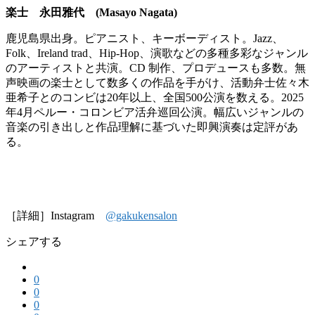
楽士 永田雅代 (Masayo Nagata)
鹿児島県出身。ピアニスト、キーボーディスト。Jazz、
Folk、Ireland trad、Hip-Hop、演歌などの多種多彩なジャンル
のアーティストと共演。CD 制作、プロデュースも多数。無
声映画の楽士として数多くの作品を手がけ、活動弁士佐々木
亜希子とのコンビは20年以上、全国500公演を数える。2025
年4月ペルー・コロンビア活弁巡回公演。幅広いジャンルの
音楽の引き出しと作品理解に基づいた即興演奏は定評があ
る。
［詳細］Instagram
@gakukensalon
シェアする
0
0
0