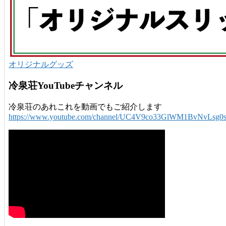
オリジナルグッズ
冷泉荘YouTubeチャンネル
冷泉荘のあれこれを動画でもご紹介します
https://www.youtube.com/channel/UC4V9co33GlWM1BvNvLsg0