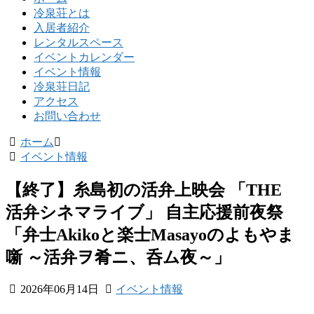
冷泉荘とは
入居者紹介
レンタルスペース
イベントカレンダー
イベント情報
冷泉荘日記
アクセス
お問い合わせ
ホーム
イベント情報
【終了】糸島初の活弁上映会 「THE
活弁シネマライブ」 自主応援前夜祭
「弁士Akikoと楽士Masayoのよもやま
噺 ～活弁ヲ肴ニ、呑ム夜～」
2026年06月14日
イベント情報