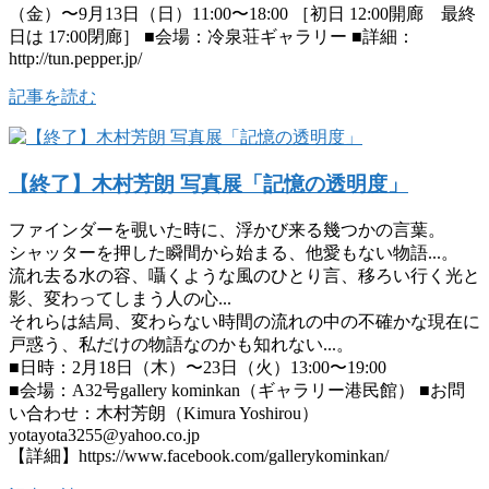
（金）〜9月13日（日）11:00〜18:00 ［初日 12:00開廊 最終
日は 17:00閉廊］ ■会場：冷泉荘ギャラリー ■詳細：
http://tun.pepper.jp/
記事を読む
【終了】木村芳朗 写真展「記憶の透明度」
ファインダーを覗いた時に、浮かび来る幾つかの言葉。
シャッターを押した瞬間から始まる、他愛もない物語...。
流れ去る水の容、囁くような風のひとり言、移ろい行く光と
影、変わってしまう人の心...
それらは結局、変わらない時間の流れの中の不確かな現在に
戸惑う、私だけの物語なのかも知れない...。
■日時：2月18日（木）〜23日（火）13:00〜19:00
■会場：A32号gallery kominkan（ギャラリー港民館） ■お問
い合わせ：木村芳朗（Kimura Yoshirou）
yotayota3255@yahoo.co.jp
【詳細】https://www.facebook.com/gallerykominkan/