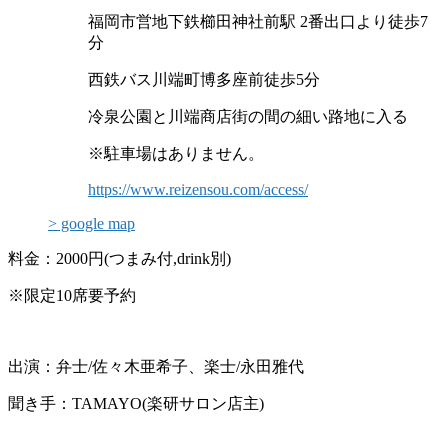
福岡市営地下鉄櫛田神社前駅 2番出口より徒歩7
分
西鉄バス川端町博多座前徒歩5分
冷泉公園と川端商店街の間の細い路地に入る
※駐車場はありません。
https://www.reizensou.com/access/
> google map
料金：2000円(つまみ付,drink別)
※限定10席要予約
出演：弁士/佐々木亜希子、楽士/永田雅代
聞き手：TAMAYO(楽研サロン店主)