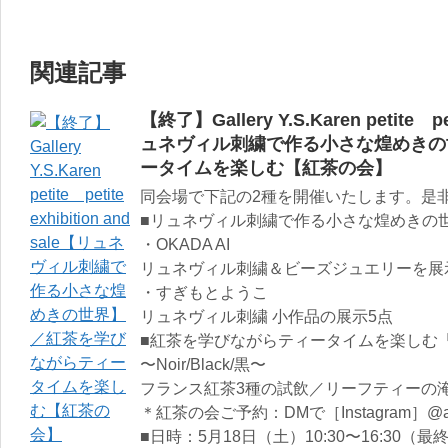
関連記事
【終了】Gallery Y.S.Karen petite pet
ュネヴィル刺繍で作る小さな煌めきの
ータイムを楽しむ【紅茶の会】
同会場で下記の2種を開催いたします。是
■リュネヴィル刺繍で作る小さな煌めきの
・OKADA AI
リュネヴィル刺繍＆ビーズジュエリーを展示
・すぎもとようこ
リュネヴィル刺繍 小作品の展示5点
■紅茶を学びながらティータイムを楽しむ
〜Noir/Black/黒〜
フランス紅茶3種の試飲／リーフティーの
＊紅茶の会ご予約：DMで［Instagram］@at
■日時：5月18日（土）10:30〜16:30（最終