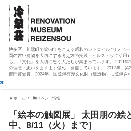
博多区上川端町で築68年をこえる昭和のレトロビル ”リノベー
岡の古い建物を大切にする考え方の実践（ビルストック活用）
ち」「文化」を大切に思う人たちが集まっています。 2011
の理念・思いをますます強め、発信しています。 2012年、第
部門賞受賞。2024年、国登録有形文化財（建造物）に登録さ
ホーム
イベント情報
「絵本の触図展」 太田朋の絵
中、8/11（火）まで］