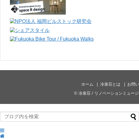
ホーム
冷泉荘とは
お問
©
冷泉荘 / リノベーションミュー