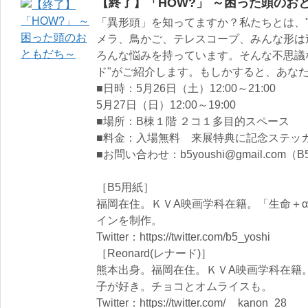
【終了】「HOW?」 ～困った頭のお
「異形頭」を知ってますか？私たちとは、
メラ、鳥かご、テレスコープ、みんな形は
ろんな悩みを持っています。そんな不思議な
ド"がご紹介します。もしかすると、あなたの周
■日時：5月26日（土）12:00～21:00
5月27日（日）12:00～19:00
■場所：B棟１階 ２コ１多目的スペース
■料金：入場無料 来展特典に記念ステッ
■お問い合わせ：b5youshi@gmail.com（
［B5用紙］
福岡在住。ＫＶA映画学科在籍。「生命＋
インを制作。
Twitter：https://twitter.com/b5_yoshi
［Reonard(レナード)］
熊本出身。福岡在住。ＫＶA映画学科在籍
子が好き。チョコとオムライスも。
Twitter：https://twitter.com/__kanon_28__