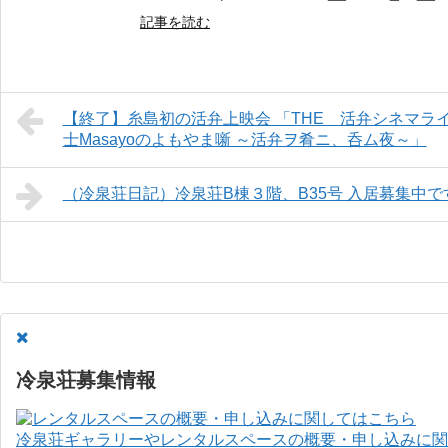
記事を読む
【終了】糸島初の活弁上映会 「THE 活弁シネマライブ
士Masayoのよもやま噺 ～活弁ヲ肴ニ、呑ム夜～」
（冷泉荘日記）冷泉荘B棟３階、B35号 入居募集中で
冷泉荘募集情報
冷泉荘ギャラリーやレンタルスペースの概要・申し込みに関