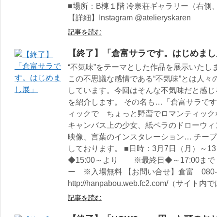
■場所：B棟１階 冷泉荘ギャラリー（右側、
【詳細】Instagram @atelieryskaren
記事を読む
【終了】「倉富サラです。はじめまし
“不気味”をテーマとした作品を展示いたし
この不思議な感情である“不気味”とは人々
しています。今回はそんな不気味だと感じ
を紹介します。 その名も…「倉富サラです
ィックで ちょっと野蛮でロマンティック
キャンバス上の少女、紙ペラのドローウィ
映像、言葉のインスタレーション… チー
しております。 ■日時：3月7日（月）～13日（
◆15:00～より ※最終日◆～17:00まで
ー ※入場無料 【お問い合せ】倉富 080-153
http://hanpabou.web.fc2.com
記事を読む