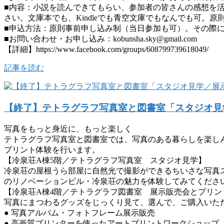
■内容：小説を読んできてもらい、参加者の皆さんの感想を
さい。文庫本でも、Kindleでも青空文庫でもなんでも可。
■申込方法：原則事前申し込み制（当日参加も可）。その際に
■お問い合わせ・お申し込み：kobunsha.sky@gmail.com
【詳細】https://www.facebook.com/groups/608799739618049/
記事を読む
【終了】テトラグラフ写真室と図書室「スタジオ見
写真をもっと身近に、もっと楽しく
テトラグラフ写真室と図書室では、写真のある暮らしを楽し
プリント体験を行います。
【冷泉荘A棟5階／テトラグラフ写真室 スタジオ見学】
冷泉荘の屋根うら部屋に自然光で撮影ができるちいさな写真ス
のリノベーションビル・冷泉荘の魅力を体験してみてくださ
【冷泉荘A棟4階／テトラグラフ図書室 展示販売会とプリン
写真にまつわるグッズをじっくり見て、選んで、ご購入いた
● 写真アルバム・フォトフレーム展示販売
● 高画質プリンターを使ったアートプリントワークショップ（13: