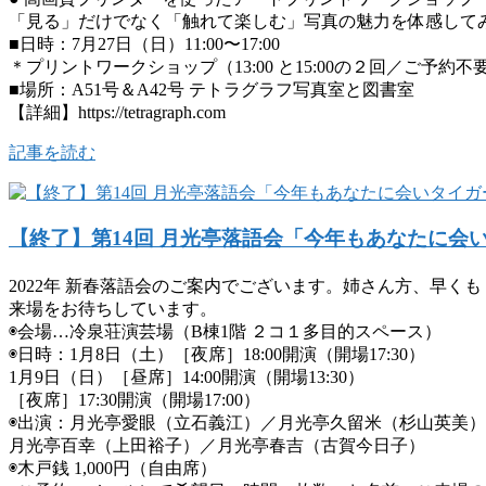
「見る」だけでなく「触れて楽しむ」写真の魅力を体感して
■日時：7月27日（日）11:00〜17:00
＊プリントワークショップ（13:00 と15:00の２回／ご予約不
■場所：A51号＆A42号 テトラグラフ写真室と図書室
【詳細】https://tetragraph.com
記事を読む
【終了】第14回 月光亭落語会「今年もあなたに会
2022年 新春落語会のご案内でございます。姉さん方、早
来場をお待ちしています。
◉会場…冷泉荘演芸場（B棟1階 ２コ１多目的スペース）
◉日時：1月8日（土）［夜席］18:00開演（開場17:30）
1月9日（日）［昼席］14:00開演（開場13:30）
［夜席］17:30開演（開場17:00）
◉出演：月光亭愛眼（立石義江）／月光亭久留米（杉山英美）
月光亭百幸（上田裕子）／月光亭春吉（古賀今日子）
◉木戸銭 1,000円（自由席）