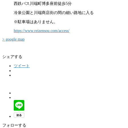
西鉄バス川端町博多座前徒歩5分
冷泉公園と川端商店街の間の細い路地に入る
※駐車場はありません。
https://www.reizensou.com/access/
> google map
シェアする
ツイート
フォローする