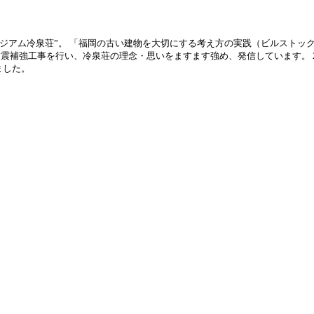
ージアム冷泉荘”。 「福岡の古い建物を大切にする考え方の実践（ビルストッ
耐震補強工事を行い、冷泉荘の理念・思いをますます強め、発信しています。 20
ました。