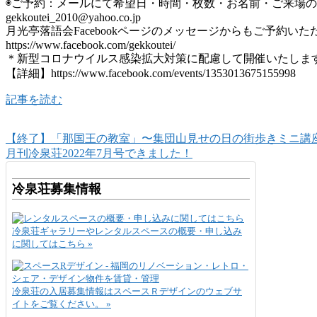
◉ご予約：メールにて希望日・時間・枚数・お名前・ご来場
gekkoutei_2010@yahoo.co.jp
月光亭落語会Facebookページのメッセージからもご予約いた
https://www.facebook.com/gekkoutei/
＊新型コロナウイルス感染拡大対策に配慮して開催いたしま
【詳細】https://www.facebook.com/events/1353013675155998
記事を読む
【終了】「那国王の教室」〜集団山見せの日の街歩きミニ講座
月刊冷泉荘2022年7月号できました！
冷泉荘募集情報
冷泉荘ギャラリーやレンタルスペースの概要・申し込み
に関してはこちら »
冷泉荘の入居募集情報はスペースＲデザインのウェブサ
イトをご覧ください。 »