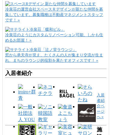
冷泉荘の運営会社スペースＲデザインが新たな仲間を募
集しています。募集職種は不動産マネジメントスタッフ
です！ »
冷泉荘のようにカスタムリノベーション可能、しかも住
めるお部屋！ »
窓から承天寺が見え、たくさんの人が集まり交流が生ま
れ、まちのラウンジ的役割を果たすオフィスです！ »
入居者紹介
入居
者紹
介ペ
ージ
へ »
施