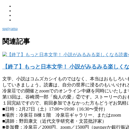
sugiyama
関連記事
【終了】もっと日本文学！ 小説がみるみる楽しくなる
文学、小説はコムズカシイものではなく、本当はおもしろい
していきましょう。読書は、自分の世界に浸るのもいいけれ
冷泉荘での開催とzoomでのオンライン中継を同時にいたし
第13回は、谷崎潤一郎「痴人の愛」②です。ストーリーの
１回完結ですので、前回参加できなかった方もどうぞお気軽
■日時：2月27日（土）17:00〜19:00（16:30〜受付）
■場所：冷泉荘 B棟１階 冷泉荘ギャラリー、またはzoom
■講師：野田康文（近代文学研究者・文芸批評家）
■参加費：冷泉荘／2000円、zoom／1500円（paypayか銀行振